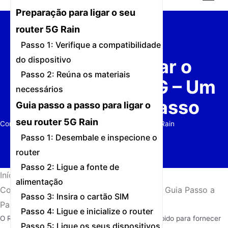
o
Preparação para ligar o seu
conteúdo
router 5G Rain
Passo 1: Verifique a compatibilidade
do dispositivo
Como Conectar o
Passo 2: Reúna os materiais
Roteador Rain 5G – Um
necessários
Guia Passo a Passo
Guia passo a passo para ligar o
seu router 5G Rain
Configuração rápida e fácil para o seu router 5G Rain
Passo 1: Desembale e inspecione o
router
Passo 2: Ligue a fonte de
Início
/
Notícias
/
alimentação
Como Conectar o Roteador Rain 5G – Um Guia Passo a
Passo 3: Insira o cartão SIM
Passo
Passo 4: Ligue e inicialize o router
O Rain
router 5G
é um dispositivo poderoso concebido para fornecer
Passo 5: Ligue os seus dispositivos