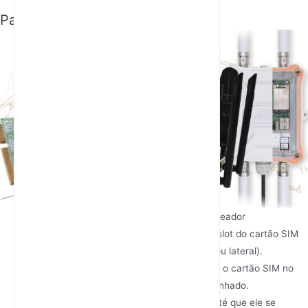
Passo 3: Insira o cartão SIM
Como Inserir um Cartão SIM no Roteador
Localize o Slot do Cartão SIM
: Encontre o slot do cartão SIM
no roteador (geralmente na parte traseira ou lateral).
Insira o cartão SIM
: Insira cuidadosamente o cartão SIM no
slot, garantindo que esteja devidamente alinhado.
Fixe o Cartão SIM
: Empurre o cartão SIM até que ele se