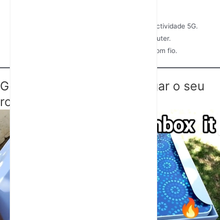
Router 5G Rain
: O dispositivo principal.
Cartão SIM
: Fornecido pela Rain para conectividade 5G.
Adaptador de Energia
: Para alimentar o router.
Cabo Ethernet (opcional)
: Para ligações com fio.
Guia passo a passo para ligar o seu
router 5G Rain