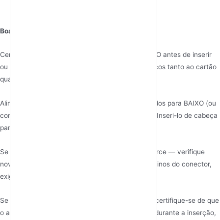
encaixe no lugar.
Boas Práticas no Manuseio do Cartão SIM:
Certifique-se de que o roteador esteja DESLIGADO antes de inserir
ou remover o cartão SIM para evitar danos elétricos tanto ao cartão
quanto ao leitor de SIM do roteador.
Alinhe os contatos dourados do cartão SIM voltados para BAIXO (ou
conforme indicado no diagrama próximo ao slot). Inseri-lo de cabeça
para baixo pode danificar os pinos.
Se o cartão SIM não deslizar suavemente, não force — verifique
novamente a orientação. Forçar pode dobrar os pinos do conector,
exigindo reparo profissional.
Se estiver usando um nano-SIM com adaptador, certifique-se de que
o adaptador esteja bem ajustado e não se mova durante a inserção,