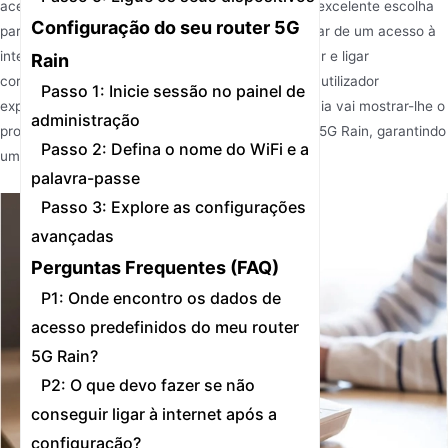
acesso à internet de alta velocidade, sendo uma excelente escolha
Configuração do seu router 5G
para casas e empresas. No entanto, para desfrutar de um acesso à
internet sem interrupções, é necessário configurar e ligar
Rain
corretamente o seu router 5G Rain. Quer seja um utilizador
Passo 1: Inicie sessão no painel de
experiente em tecnologia ou um iniciante, este guia vai mostrar-lhe o
administração
processo passo a passo de ligação do seu router 5G Rain, garantindo
Passo 2: Defina o nome do WiFi e a
uma configuração tranquila e sem complicações.
palavra-passe
Passo 3: Explore as configurações
avançadas
Perguntas Frequentes (FAQ)
P1: Onde encontro os dados de
acesso predefinidos do meu router
5G Rain?
P2: O que devo fazer se não
conseguir ligar à internet após a
configuração?