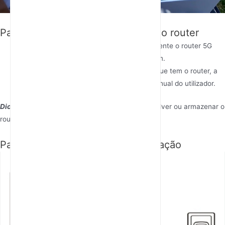
Desembale o roteador
Passo 1: Desembale e inspecione o router
Desembale o roteador
: Retire cuidadosamente o router 5G
Rain e os seus componentes da embalagem.
Inspecione o conteúdo
: Certifique-se de que tem o router, a
fonte de alimentação, o cartão SIM e o manual do utilizador.
Dica
: Guarde a embalagem caso precise de devolver ou armazenar o
router mais tarde.
Passo 2: Ligue a fonte de alimentação