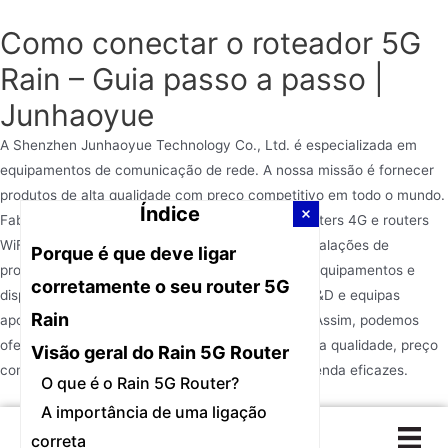
Como conectar o roteador 5G
Rain – Guia passo a passo |
Junhaoyue
A Shenzhen Junhaoyue Technology Co., Ltd. é especializada em
equipamentos de comunicação de rede. A nossa missão é fornecer
produtos de alta qualidade com preço competitivo em todo o mundo.
Índice
Fabricamos routers 5G, routers WiFi sem fios, routers 4G e routers
WiFi há mais de 10 anos. A Junhaoyue possui instalações de
Porque é que deve ligar
produção avançadas, um conjunto completo de equipamentos e
corretamente o seu router 5G
dispositivos de teste, e uma boa capacidade de I&D e equipas
Rain
apoiadas por um sistema de gestão profissional. Assim, podemos
oferecer aos nossos clientes design exclusivo, boa qualidade, preço
Visão geral do Rain 5G Router
competitivo, entrega atempada e serviços pós-venda eficazes.
O que é o Rain 5G Router?
A importância de uma ligação
Ir
correta
para