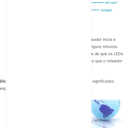
LEDs de Sinal Wi-Fi
Aguarde a Inicialização
: Permita que o roteador inicie e
estabeleça uma conexão. Isso pode levar alguns minutos.
Verifique os Indicadores LED
: Certifique-se de que os LEDs
de energia e sinal estejam acesos, indicando que o roteador
está funcionando corretamente.
Dica
: Consulte o manual do usuário para obter os significados
específicos dos indicadores LED.