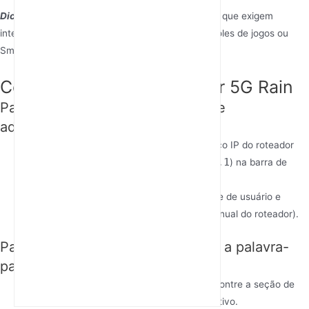
Dica
: Use uma conexão com fio para dispositivos que exigem
internet estável e de alta velocidade, como consoles de jogos ou
Smart TVs.
Configuração do seu router 5G Rain
Passo 1: Inicie sessão no painel de
administração
Abra um Navegador Web
: Digite o endereço IP do roteador
192.168.1.1
192.168.0.1
(geralmente
ou
) na barra de
endereços.
Insira as credenciais de login
: Use o nome de usuário e
senha padrão (consulte a etiqueta ou o manual do roteador).
Passo 2: Defina o nome do WiFi e a palavra-
passe
Navegue até as Configurações Wi-Fi
: Encontre a seção de
configurações sem fio no painel administrativo.