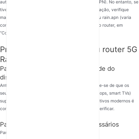
automaticamente o Nome do Ponto de Acesso (APN). No entanto, se
tiver problemas de conectividade após a configuração, verifique
manualmente se o APN está definido como rain ou rain.apn (varia
consoante a região) no painel de administração do router, em
“Configurações de rede móvel”.
Preparação para ligar o seu router 5G
Rain
Passo 1: Verifique a compatibilidade do
dispositivo
Antes de configurar o seu Rain
router 5G
, certifique-se de que os
seus dispositivos (por exemplo, smartphones, laptops, smart TVs)
suportam conectividade 5G. A maioria dos dispositivos modernos é
compatível com 5G, mas é sempre bom voltar a verificar.
Passo 2: Reúna os materiais necessários
Para ligar o seu router 5G Rain, vai precisar de: