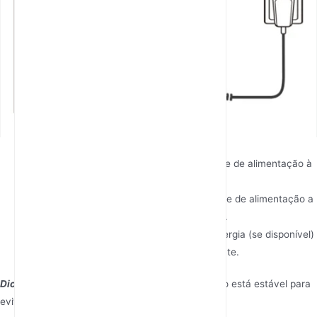
Ligue a uma fonte de energia
Ligue a fonte de alimentação
: Ligue a fonte de alimentação à
porta de alimentação do router.
Ligue a uma fonte de energia
: Ligue a fonte de alimentação a
uma tomada de parede ou a uma extensão.
Ligue o roteador
: Pressione o botão de energia (se disponível)
ou aguarde o roteador ligar automaticamente.
Dica
: Certifique-se de que a fonte de alimentação está estável para
evitar interrupções.