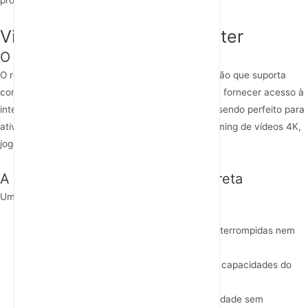
problemas.
Visão geral do Rain 5G Router
O que é o Rain 5G Router?
O router 5G Rain é um dispositivo de última geração que suporta
conectividade 5G ultrarrápida. Foi concebido para fornecer acesso à
internet de alta velocidade com latência mínima, sendo perfeito para
atividades que exigem muitos dados, como streaming de vídeos 4K,
jogos online e videoconferências.
A importância de uma ligação correta
Um router corretamente ligado garante:
Acesso estável à internet
: Sem ligações interrompidas nem
velocidades baixas.
Desempenho ideal
: Utilização máxima das capacidades do
router.
Compatibilidade do Dispositivo
: Conectividade sem