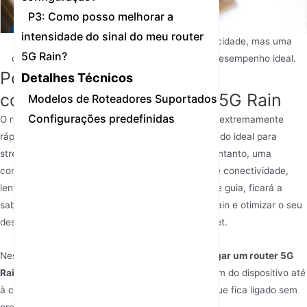
P3: Como posso melhorar a
intensidade do sinal do meu router
O router 5G Rain oferece internet de alta velocidade, mas uma
5G Rain?
configuração correta é fundamental para um desempenho ideal.
Porque é que deve ligar
Detalhes Técnicos
corretamente o seu router 5G Rain
Modelos de Roteadores Suportados
Configurações predefinidas
O router 5G Rain oferece velocidades de internet extremamente
rápidas, baixa latência e conectividade fiável, sendo ideal para
streaming, jogos e trabalho a partir de casa. No entanto, uma
configuração incorreta pode causar problemas de conectividade,
lentidão ou até danos no hardware. Ao seguir este guia, ficará a
saber como ligar corretamente o seu router 5G Rain e otimizar o seu
desempenho para a melhor experiência de internet.
Neste artigo, responderemos à pergunta:
Como ligar um router 5G
Rain?
Vamos abordar tudo, desde a desembalagem do dispositivo até
à configuração das suas definições, garantindo que fica ligado sem