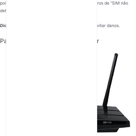
pois o desalinhamento é uma causa comum de erros de “SIM não
detectado”.
Dica
: Manuseie o cartão SIM com cuidado para evitar danos.
Passo 4: Ligue e inicialize o router