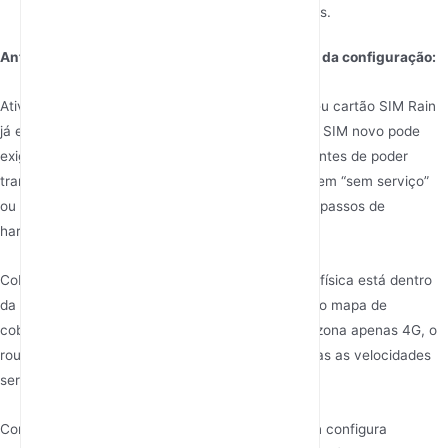
interrupções para todos os seus dispositivos.
Antes de começar — verificações críticas antes da configuração:
Ativação do cartão SIM: certifique-se de que o seu cartão SIM Rain
já está ativado com um plano de dados ativo. Um SIM novo pode
exigir registo online ou um SMS de confirmação antes de poder
transmitir dados. Inserir um SIM inativo resultará em “sem serviço”
ou “conectividade limitada”, mesmo que todos os passos de
hardware estejam corretos.
Cobertura de rede: verifique se a sua localização física está dentro
da área de cobertura 5G da Rain. Pode consultar o mapa de
cobertura oficial da Rain online. Se estiver numa zona apenas 4G, o
router passará automaticamente para 4G LTE, mas as velocidades
serão mais baixas.
Configurações de APN: a maioria dos routers Rain configura