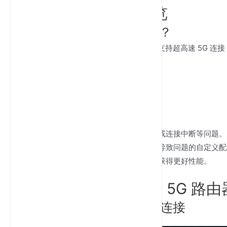
Rain 5G路由器概览
什么是Rain 5G路由器？
Rain 5G 路由器是一款高性能设备，支持超高速 5G 
和轻松设置等高级功能。
为何重置很重要
重置路由器可以：
修复连接问题
：解决网速缓慢或连接中断等问题。
恢复默认设置
：清除任何可能导致问题的自定义配
提升性能
：刷新路由器系统以获得更好性能。
准备重置您的 Rain 5G 路由
步骤 1：检查您的网络连接