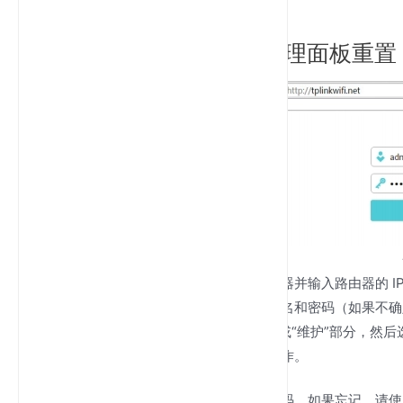
分步重置方法
方法 1：通过路由器管理面板重置
登录管理面板
：打开网页浏览器并输入路由器的 I
输入登录凭据
：使用默认用户名和密码（如果不确
导航至重置选项
导航至“系统”或“维护”部分，然后
确认重置
按照屏幕指示完成操作。
确保您知道当前的管理员用户名和密码。如果忘记，请使