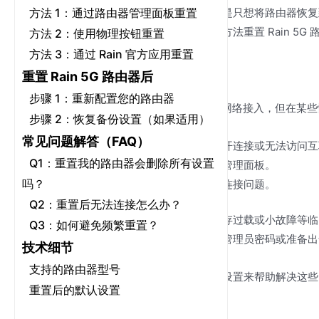
方法 1：通过路由器管理面板重置
无论您遇到网络问题、忘记密码，还是只想将路由器恢复到
南中，我们将为您详细介绍使用多种方法重置 Rain 5
方法 2：使用物理按钮重置
方法 3：通过 Rain 官方应用重置
为何重置您的 Rain 5G 路由器？
重置 Rain 5G 路由器后
步骤 1：重新配置您的路由器
Rain 5G 路由器旨在提供快速可靠的网络接入，但在
步骤 2：恢复备份设置（如果适用）
常见问题解答（FAQ）
网络问题
：网速缓慢、频繁断开连接或无法访问互
Q1：重置我的路由器会删除所有设置
忘记密码
：无法登录路由器的管理面板。
吗？
配置错误
：不正确的设置导致连接问题。
Q2：重置后无法连接怎么办？
简单的重启（断电再开）可以解决内存过载或小故障等临
Q3：如何避免频繁重置？
所有配置，仅应在重启无效、您忘记管理员密码或准备出
技术细节
支持的路由器型号
重置路由器可以通过将其恢复到默认设置来帮助解决这些问题
重置后的默认设置
以及确保过程顺利的技巧。