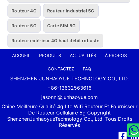
Routeur 4G
Routeur industriel 5G
Routeur 5G
Carte SIM 5G
Routeur extérieur 4G haut débit robuste
ACCUEIL
PRODUITS
ACTUALITÉS
À PROPOS
CONTACTEZ
FAQ
SHENZHEN JUNHAOYUE TECHNOLOGY CO., LTD.
+86-13632563616
jasonni@junhaoyue.com
Chine Meilleure Qualité 4g Lte Wifi Routeur Et Fournisseur
De Routeur Cellulaire 5g Copyright
Shenzhen
Junhaoyue
Technology Co., Ltd. Tous Droits
Réservés
Facebook
Link