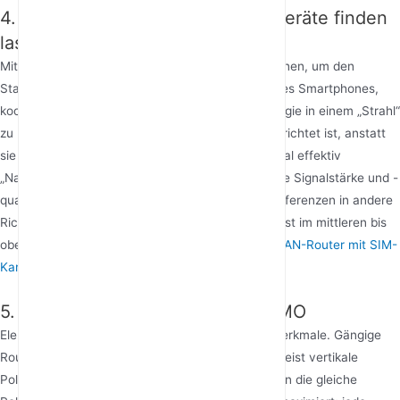
4. Beamforming: Signale „aktiv“ Geräte finden
lassen
Mit Beamforming nutzt ein Router mehrere Antennen, um den
Standort eines verbundenen Geräts, wie z. B. eines Smartphones,
kooperativ zu berechnen und dann die Signalenergie in einem „Strahl“
zu konzentrieren, der speziell auf dieses Gerät gerichtet ist, anstatt
sie gleichmäßig zu verbreiten. Dies fügt dem Signal effektiv
„Navigation“ hinzu und verbessert die empfangene Signalstärke und -
qualität für das Zielgerät erheblich, während Interferenzen in andere
Richtungen reduziert werden. Diese Technologie ist im mittleren bis
oberen Segment zum Standard geworden.
4G WLAN-Router mit SIM-
Kartensteckplatz
oder
cellular 5g router
.
5. Polarisation und Multi-User MIMO
Elektromagnetische Wellen haben Polarisationsmerkmale. Gängige
Router- und Smartphone-Antennen verwenden meist vertikale
Polarisation. Wenn Sende- und Empfangsantennen die gleiche