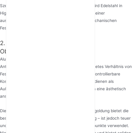
Szenarien, die eine höhere Festigkeit erfordern, wird Edelstahl in
High-End- oder spezialisierten Routern aufgrund seiner
ausgezeichneten Korrosionsbeständigkeit und mechanischen
Festigkeit eingesetzt.
2. Tragstrukturen und
Oberflächenveredelungen
Aluminiumlegierung ist die dominierende Wahl für
Antennenträgerstrukturen, da sie ein ausgezeichnetes Verhältnis von
Festigkeit zu Gewicht, einfache Formbarkeit und kontrollierbare
Kosten bietet. Hochfeste technische Kunststoffe dienen als
Außengehäuse für Rundstrahlantennen und bilden eine ästhetisch
ansprechende und isolierende Hülle.
Die Oberflächenbehandlung ist entscheidend. Vergoldung bietet die
beste Leistung – chemisch stabil und hochleitfähig – ist jedoch teuer
und wird typischerweise nur für wichtige Kontaktpunkte verwendet.