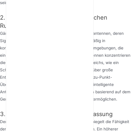
sein.
2. Anwendungsunterschiede zwischen
Rundstrahl- und Richtantennen
Gängige Heimrouter verwenden meist Rundstrahlantennen, deren
Signalabstrahlungsmuster sich horizontal gleichmäßig in
konzentrischen Kreisen ausbreitet, geeignet für Umgebungen, die
eine vollständige Abdeckung benötigen. Richtantennen konzentrieren
die Energie innerhalb eines bestimmten Winkelbereichs, wie ein
Scheinwerfer, und erreichen eine Durchdringung über große
Entfernungen – ideal für enge Räume oder Punkt-zu-Punkt-
Übertragung. Einige High-End-Router verwenden intelligente
Antennenarrays, die die Strahlrichtung dynamisch basierend auf dem
Gerätestandort anpassen und „Signalverfolgung“ ermöglichen.
3. Antennengewinn und Bandanpassung
Der Antennengewinn wird in dBi gemessen und spiegelt die Fähigkeit
der Antenne wider, Signalenergie zu konzentrieren. Ein höherer