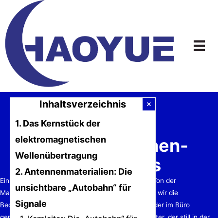
Zum
Inhalt
springen
Inhaltsverzeichnis
1. Das Kernstück der
elektromagnetischen
Router-Antennen-
Wellenübertragung
Verständnis
2. Antennenmaterialien: Die
Ein umfassender Leitfaden zu Router-Antennen: Von der
unsichtbare „Autobahn“ für
Materialwissenschaft zur Signaloptimierung Wenn wir die
Signale
Bequemlichkeit drahtloser Netzwerke zu Hause oder im Büro
genießen, schenken nur wenige von uns dem Router, der still in der