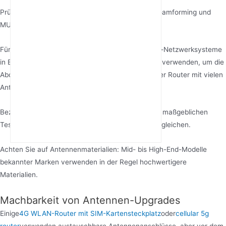
Prüfen Sie, ob es intelligente Technologien wie Beamforming und
MU-MIMO unterstützt.
Für große oder komplexe Grundrisse sollten Mesh-Netzwerksysteme
in Betracht gezogen werden, die mehrere Knoten verwenden, um die
Abdeckung effektiver zu erweitern als ein einzelner Router mit vielen
Antennen.
Beziehen Sie sich auf tatsächliche Testdaten von maßgeblichen
Testberichten, anstatt bloß Spezifikationen zu vergleichen.
Achten Sie auf Antennenmaterialien: Mid- bis High-End-Modelle
bekannter Marken verwenden in der Regel hochwertigere
Materialien.
Machbarkeit von Antennen-Upgrades
Einige
4G WLAN-Router mit SIM-Kartensteckplatz
oder
cellular 5g
router
verwenden austauschbare Antennenanschlüsse, aber vor dem