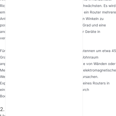
Richtung am stärksten und oben und unten am schwächsten. Es wird
empfohlen, Antennen vertikal auszurichten. Wenn ein Router mehrere
Antennen hat, versuchen Sie, sie in verschiedenen Winkeln zu
positionieren – zum Beispiel eine vertikal, eine 45 Grad und eine
andere horizontal –, um verschiedene Etagen oder Geräte in
verschiedenen Ausrichtungen abzudecken.
Für mehrstöckige Häuser kann das Neigen von Antennen um etwa 45
Grad den konischen Abdeckungsbereich an den Wohnraum
anpassen. Vermeiden Sie es, Antennen in der Nähe von Wänden oder
Metallobjekten zu platzieren, da diese Materialien elektromagnetische
Wellen absorbieren und Signalabschwächung verursachen.
Experimentelle Daten zeigen, dass das Platzieren eines Routers in
einer Höhe von 1,5 Metern die Signalabsorption durch
Bodenmaterialien effektiv reduziert.
2. Strategien zur Minderung von