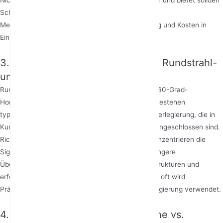
Nickel- oder Zinnbeschichtung ist kostengünstiger und bietet soliden
Schutz. Viele Antennen verwenden
Mehrschichtbeschichtungsverfahren, um Leistung und Kosten in
Einklang zu bringen.
3. Materialunterschiede zwischen Rundstrahl-
und Richtantennen
Rundstrahlantennen streben eine gleichmäßige 360-Grad-
Horizontalabstrahlung an; ihre Strahlerelemente bestehen
typischerweise aus Stäben oder Rohren aus Kupferlegierung, die in
Kunststoff- oder Aluminiumlegierungsgehäusen eingeschlossen sind.
Richtantennen wie Panel- oder Yagi-Antennen konzentrieren die
Signalenergie in einer bestimmten Richtung für längere
Übertragungsdistanzen. Sie haben komplexere Strukturen und
erfordern höhere Materialpräzision und -stabilität; oft wird
Präzisionsdruckguss- oder gestanzte Aluminiumlegierung verwendet.
4. Materialüberlegungen für interne vs.