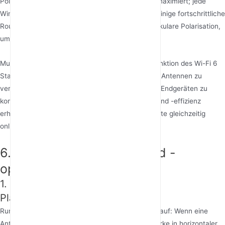
Polarisationsrichtung haben, ist die Signalstärke maximiert; jede
Winkelabweichung führt zu Polarisationsverlust. Einige fortschrittliche
Router verwenden Polarisationsdiversität oder zirkulare Polarisation,
um dieses Problem zu mindern.
Multi-User MIMO (MU-MIMO) ist eine Schlüsselfunktion des Wi-Fi 6
Standards und ermöglicht einem Router, mehrere Antennen zu
verwenden, um gleichzeitig parallel mit mehreren Endgeräten zu
kommunizieren, wodurch die Netzwerkkapazität und -effizienz
erheblich verbessert werden, wenn mehrere Geräte gleichzeitig
online sind.
6. Antennenplatzierung und -
optimierung
1. Wissenschaftliche Planung der
Platzierungswinkel
Rundstrahlantennen weisen einen „Donut-Effekt“ auf: Wenn eine
Antenne vertikal ausgerichtet ist, ist die Signalstärke in horizontaler