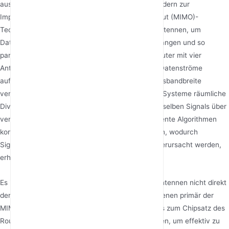
ausgestattet, nicht für ein einfaches Stapeln, sondern zur
Implementierung der Multiple-Input Multiple-Output (MIMO)-
Technologie. Diese Technologie nutzt mehrere Antennen, um
Datenströme gleichzeitig zu senden und zu empfangen und so
parallele Übertragungskanäle zu schaffen. Ein Router mit vier
Antennen kann beispielsweise vier unabhängige Datenströme
aufbauen, wodurch die theoretische Übertragungsbandbreite
vervielfacht wird. Noch wichtiger ist, dass MIMO-Systeme räumliche
Diversität nutzen – indem sie mehrere Kopien desselben Signals über
verschiedene Antennen empfangen – und intelligente Algorithmen
kombinieren, um das optimale Signal auszuwählen, wodurch
Signalverzerrungen, die durch Mehrwegeffekte verursacht werden,
erheblich reduziert werden.
Es ist wichtig klarzustellen, dass die Anzahl der Antennen nicht direkt
der Signalstärke entspricht. Mehrere Antennen dienen primär der
MIMO-Technologie, und die Antennenanzahl muss zum Chipsatz des
Routers und den Fähigkeiten des Endgeräts passen, um effektiv zu