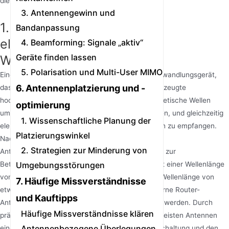
die Verbindungsstabilität.
3. Antennengewinn und
1. Das Kernstück der
Bandanpassung
elektromagnetischen
4. Beamforming: Signale „aktiv“
Geräte finden lassen
Wellenübertragung
5. Polarisation und Multi-User MIMO
Eine Router-Antenne ist im Grunde ein Energieumwandlungsgerät,
6. Antennenplatzierung und -
das dafür verantwortlich ist, von der Schaltung erzeugte
hochfrequente elektrische Signale in elektromagnetische Wellen
optimierung
umzuwandeln, die in den Raum abgestrahlt werden, und gleichzeitig
1. Wissenschaftliche Planung der
elektromagnetische Wellensignale von Endgeräten zu empfangen.
Platzierungswinkel
Nach der elektromagnetischen Theorie haben
2. Strategien zur Minderung von
Antennenabmessungen eine strikte Entsprechung zur
Umgebungsstörungen
Betriebswellenlänge. Das 2.4GHz-Band entspricht einer Wellenlänge
von etwa 12.5cm, während das 5GHz-Band eine Wellenlänge von
7. Häufige Missverständnisse
etwa 6cm unterstützt – dies erklärt, warum moderne Router-
und Kauftipps
Antennen oft mit spezifischen Längen konstruiert werden. Durch
Häufige Missverständnisse klären
präzise Impedanzanpassungstechnologie gewährleisten Antennen
Antennenbezogene Überlegungen
eine effiziente Signalübertragung zwischen der Schaltung und den