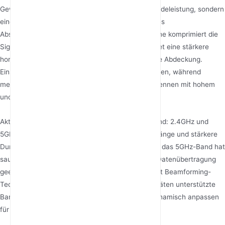
Gewinn bedeutet nicht eine größere gesamte Sendeleistung, sondern
eine Umverteilung der Energie durch Änderung des
Abstrahlungsmusters. Eine 5dBi-Rundstrahlantenne komprimiert die
Signalenergie in einen flacheren Bereich und bietet eine stärkere
horizontale Abdeckung, aber eine engere vertikale Abdeckung.
Einstöckige Häuser eignen sich für 5–7dBi-Antennen, während
mehrstöckige Gebäude eine Kombination aus Antennen mit hohem
und niedrigem Gewinn erfordern können.
Aktuelle Mainstream-Router unterstützen Dualband: 2.4GHz und
5GHz. Das 2.4GHz-Band hat eine längere Wellenlänge und stärkere
Durchdringung, ist aber anfällig für Interferenzen; das 5GHz-Band hat
sauberere Kanäle, ist für Hochgeschwindigkeits-Datenübertragung
geeignet, aber mit kürzerer Reichweite. Router mit Beamforming-
Technologie können automatisch das von Endgeräten unterstützte
Band identifizieren und Antennenbetriebsmodi dynamisch anpassen
für nahtloses Dualband-Switching.