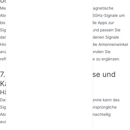
Umgebungsstörungen
Metallmöbel und Elektrogeräte erzeugen elektromagnetische
Abschirmung, und tragende Betonwände können 5GHz-Signale um
bis zu 20dB dämpfen. Verwenden Sie professionelle Apps zur
Signalabbildung, um Funklöcher zu identifizieren, und passen Sie
dann die Router-Platzierung an. Für Szenarien, in denen Signale
Hindernisse überwinden müssen, versuchen Sie, die Antennenwinkel
anzupassen, um Signalreflexion zu nutzen – verwenden Sie
reflektierte Wellen von Wänden, um direkte Signale zu ergänzen.
7. Häufige Missverständnisse und
Kauftipps
Häufige Missverständnisse klären
Das Anbringen einer Limonadendose an einer Antenne kann das
Signal nicht verbessern; es kann tatsächlich das ursprüngliche
Abstrahlungsmuster der Antenne stören und sich nachteilig
auswirken.