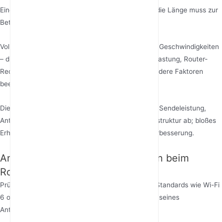
Eine längere Antenne ist nicht unbedingt besser; die Länge muss zur
Betriebsfrequenz passen.
Volle Signalbalken bedeuten nicht immer schnelle Geschwindigkeiten
– die Geschwindigkeit wird auch durch Kanalüberlastung, Router-
Rechenleistung, Breitbandbandbreite und viele andere Faktoren
beeinflusst.
Die Wanddurchdringung hängt hauptsächlich von Sendeleistung,
Antennengewinn, Betriebsfrequenz und Gebäudestruktur ab; bloßes
Erhöhen der Antennenanzahl bietet begrenzte Verbesserung.
Antennenbezogene Überlegungen beim
Routerkauf
Prüfen Sie, ob der Router die neuesten Wireless-Standards wie Wi-Fi
6 oder sogar Wifi 7 unterstützt, die die Grundlage seines
Antennendesigns bestimmen.