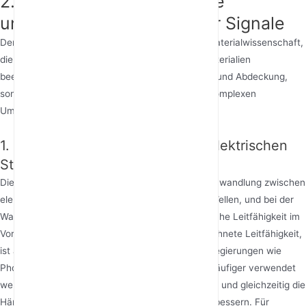
2. Antennenmaterialien: Die
unsichtbare „Autobahn“ für Signale
Der Schlüssel zur Antennenleistung liegt in der Materialwissenschaft,
die dem bloßen Auge unsichtbar ist. Antennenmaterialien
beeinflussen nicht nur die Signalstärke, Stabilität und Abdeckung,
sondern auch die langfristige Zuverlässigkeit in komplexen
Umgebungen.
1. Kernleiter: Die „Autobahn“ für elektrischen
Strom
Die Kernfunktion der Antenne ist die effiziente Umwandlung zwischen
elektrischen Signalen und elektromagnetischen Wellen, und bei der
Wahl des Leitermaterials steht primär die elektrische Leitfähigkeit im
Vordergrund. Reines Kupfer bietet eine ausgezeichnete Leitfähigkeit,
ist aber weich und biegeanfällig, weshalb Kupferlegierungen wie
Phosphorbronze und Messing in der Produktion häufiger verwendet
werden, da sie eine gute Leitfähigkeit beibehalten und gleichzeitig die
Härte und Ermüdungsbeständigkeit erheblich verbessern. Für