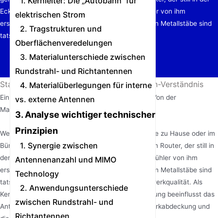
1. Kernleiter: Die „Autobahn“ für
Ecke steht, oder den Antennen, die sich wie Fühler von ihm
elektrischen Strom
erstrecken, Beachtung. Diese scheinbar einfachen Metallstäbe sind
2. Tragstrukturen und
tatsächlich entscheidende Faktoren für…
Oberflächenveredelungen
3. Materialunterschiede zwischen
Rundstrahl- und Richtantennen
Startseite
/
Nachrichten
/
Router-Antennen-Verständnis
4. Materialüberlegungen für interne
Ein umfassender Leitfaden zu Router-Antennen: Von der
vs. externe Antennen
Materialwissenschaft zur Signaloptimierung
3. Analyse wichtiger technischer
Prinzipien
Wenn wir die Bequemlichkeit drahtloser Netzwerke zu Hause oder im
1. Synergie zwischen
Büro genießen, schenken nur wenige von uns dem Router, der still in
der Ecke steht, oder den Antennen, die sich wie Fühler von ihm
Antennenanzahl und MIMO
erstrecken, Beachtung. Diese scheinbar einfachen Metallstäbe sind
Technology
tatsächlich entscheidende Faktoren für die Netzwerkqualität. Als
2. Anwendungsunterschiede
Kernkomponente für die drahtlose Signalübertragung beeinflusst das
zwischen Rundstrahl- und
Antennendesign direkt die Reichweite der Netzwerkabdeckung und
Richtantennen