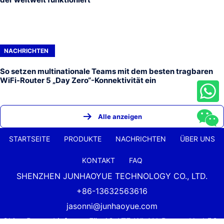
NACHRICHTEN
So setzen multinationale Teams mit dem besten tragbaren
WiFi-Router 5 „Day Zero“-Konnektivität ein
Alle anzeigen
STARTSEITE
PRODUKTE
NACHRICHTEN
ÜBER UNS
KONTAKT
FAQ
SHENZHEN JUNHAOYUE TECHNOLOGY CO., LTD.
+86-13632563616
jasonni@junhaoyue.com
China Bester Lieferant Für 4G-LTE-WLAN-Router Und 5G-