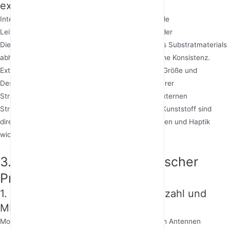
externe Antennen
Interne Antennen verwenden oft PCB- oder flexible
Leiterplattenantennen, deren Leistung stark von der
Dielektrizitätskonstante und dem Verlustfaktor des Substratmaterials
abhängt. Ihre Vorteile sind geringe Kosten und hohe Konsistenz.
Externe Antennen haben eine größere physische Größe und
Designfreiheit, ermöglichen die Verwendung dickerer
Strahlerelemente aus Kupferlegierung, und ihre externen
Strukturmaterialien wie Aluminiumlegierung oder Kunststoff sind
direkt dem Benutzer zugewandt, wodurch Aussehen und Haptik
wichtige Überlegungen sind.
3. Analyse wichtiger technischer
Prinzipien
1. Synergie zwischen Antennenanzahl und
MIMO Technology
Moderne Router sind im Allgemeinen mit mehreren Antennen