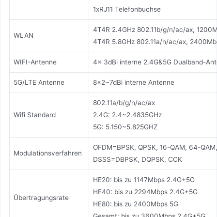
1xRJ11 Telefonbuchse
4T4R 2.4GHz 802.11b/g/n/ac/ax, 1200
WLAN
4T4R 5.8GHz 802.11a/n/ac/ax, 2400Mb
WIFI-Antenne
4x 3dBi interne 2.4G&5G Dualband-An
5G/LTE Antenne
8x2~7dBi interne Antenne
802.11a/b/g/n/ac/ax
Wifi Standard
2.4G: 2.4~2.4835GHz
5G: 5.150~5.825GHZ
OFDM=BPSK, QPSK, 16-QAM, 64-QAM,
Modulationsverfahren
DSSS=DBPSK, DQPSK, CCK
HE20: bis zu 1147Mbps 2.4G+5G
HE40: bis zu 2294Mbps 2.4G+5G
Übertragungsrate
HE80: bis zu 2400Mbps 5G
Gesamt: bis zu 3600Mbps 2.4G+5G