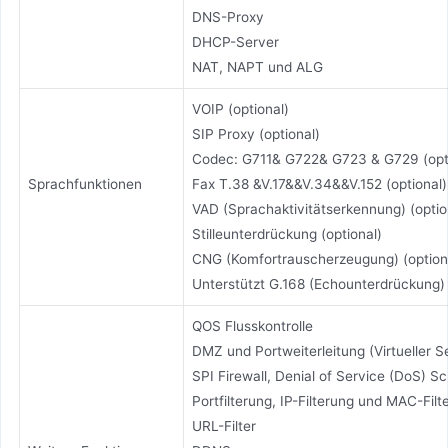
DNS-Proxy
DHCP-Server
NAT, NAPT und ALG
VOIP (optional)
SIP Proxy (optional)
Codec: G711& G722& G723 & G729 (opt
Sprachfunktionen
Fax T.38 &V.17&&V.34&&V.152 (optional)
VAD (Sprachaktivitätserkennung) (optio
Stilleunterdrückung (optional)
CNG (Komfortrauscherzeugung) (option
Unterstützt G.168 (Echounterdrückung) 
QOS Flusskontrolle
DMZ und Portweiterleitung (Virtueller S
SPI Firewall, Denial of Service (DoS) S
Portfilterung, IP-Filterung und MAC-Filt
URL-Filter