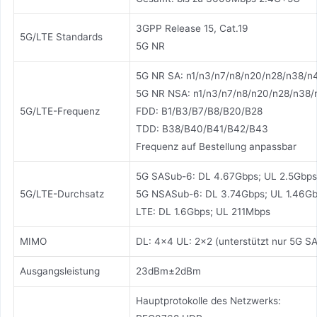
3GPP Release 15, Cat.19
5G/LTE Standards
5G NR
5G NR SA: n1/n3/n7/n8/n20/n28/n38/n
5G NR NSA: n1/n3/n7/n8/n20/n28/n38/
5G/LTE-Frequenz
FDD: B1/B3/B7/B8/B20/B28
TDD: B38/B40/B41/B42/B43
Frequenz auf Bestellung anpassbar
5G SASub-6: DL 4.67Gbps; UL 2.5Gbps
5G/LTE-Durchsatz
5G NSASub-6: DL 3.74Gbps; UL 1.46G
LTE: DL 1.6Gbps; UL 211Mbps
MIMO
DL: 4x4 UL: 2x2 (unterstützt nur 5G SA
Ausgangsleistung
23dBm±2dBm
Hauptprotokolle des Netzwerks: