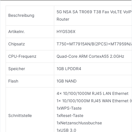
5G NSA SA TR069 T38 Fax VoLTE VoIP
Beschreibung
Router
Artikelnr.
HYG536X
Chipsatz
T750+MT7915AN/B(2PCS)+MT7959N
CPU-Frequenz
Quad-Core ARM CortexA55 2.0GHz
Speicher
1GB LPDDR4
Flash
1GB NAND
4x 10/100/1000M RJ45 LAN Ethernet
1x 10/100/1000M RJ45 WAN Ethernet (
1xWPS-Taste
Schnittstelle
1xReset-Taste
1xNetzanschlussbuchse
1xUSB 3.0