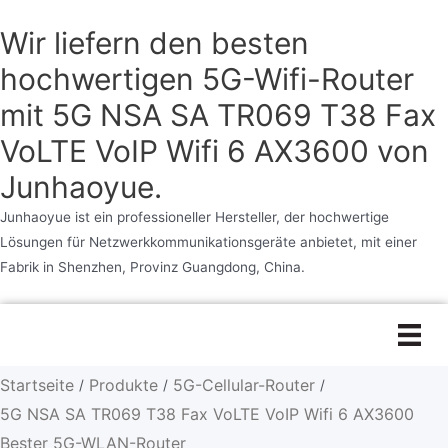
Wir liefern den besten
hochwertigen 5G-Wifi-Router
mit 5G NSA SA TR069 T38 Fax
VoLTE VoIP Wifi 6 AX3600 von
Junhaoyue.
Junhaoyue ist ein professioneller Hersteller, der hochwertige
Lösungen für Netzwerkkommunikationsgeräte anbietet, mit einer
Fabrik in Shenzhen, Provinz Guangdong, China.
Zum
Inhalt
springen
Startseite
Produkte
5G-Cellular-Router
/
/
/
5G NSA SA TR069 T38 Fax VoLTE VoIP Wifi 6 AX3600
Bester 5G-WLAN-Router