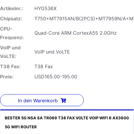
Artikelnr.:
HYG536X
Chipsatz:
T750+MT7915AN/B(2PCS)+MT7959N/A+M
CPU-
Quad-Core ARM CortexA55 2.0GHz
Frequenz:
VoIP und
VoIP und VoLTE
VoLTE:
T38 Fax:
T38 Fax
Preis:
USD165.00-195.00
In den Warenkorb
BESTER 5G NSA SA TR069 T38 FAX VOLTE VOIP WIFI 6 AX3600
5G WIFI ROUTER