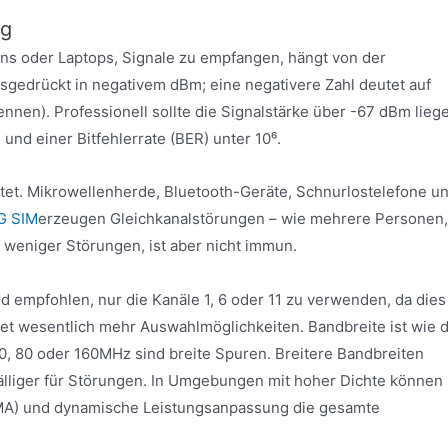
ng
ons oder Laptops, Signale zu empfangen, hängt von der
gedrückt in negativem dBm; eine negativere Zahl deutet auf
nnen). Professionell sollte die Signalstärke über -67 dBm lieg
nd einer Bitfehlerrate (BER) unter 10⁶.
tet. Mikrowellenherde, Bluetooth-Geräte, Schnurlostelefone u
G SIM
erzeugen Gleichkanalstörungen – wie mehrere Personen,
 weniger Störungen, ist aber nicht immun.
 empfohlen, nur die Kanäle 1, 6 oder 11 zu verwenden, da dies
et wesentlich mehr Auswahlmöglichkeiten. Bandbreite ist wie d
0, 80 oder 160MHz sind breite Spuren. Breitere Bandbreiten
älliger für Störungen. In Umgebungen mit hoher Dichte können
SDMA) und dynamische Leistungsanpassung die gesamte
.