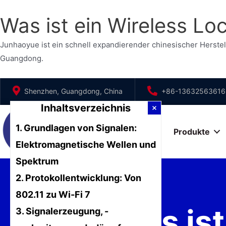
Was ist ein Wireless L
Junhaoyue ist ein schnell expandierender chinesischer Herst
Guangdong.
Zum
Shenzhen, Guangdong, China
+86-13632563616
Inhalt
Inhaltsverzeichnis
springen
1. Grundlagen von Signalen:
Startseite
Produkte
Elektromagnetische Wellen und
Spektrum
2. Protokollentwicklung: Von
802.11 zu Wi-Fi 7
Was ist
3. Signalerzeugung, -