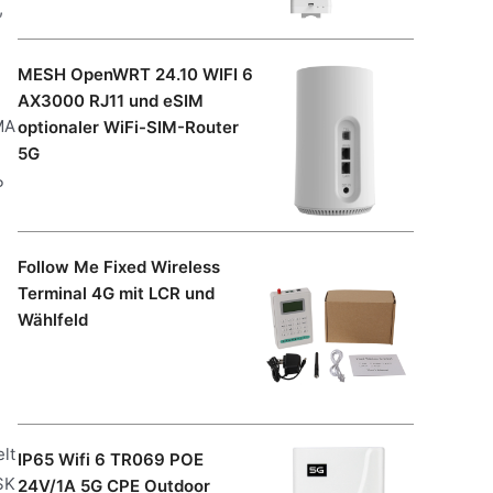
,
MESH OpenWRT 24.10 WIFI 6
AX3000 RJ11 und eSIM
MA
optionaler WiFi-SIM-Router
5G
P
Follow Me Fixed Wireless
Terminal 4G mit LCR und
Wählfeld
lt
IP65 Wifi 6 TR069 POE
SK
24V/1A 5G CPE Outdoor