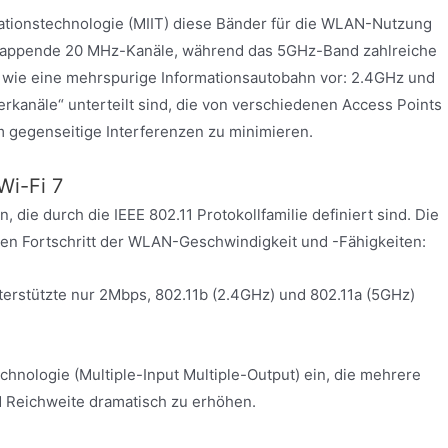
rmationstechnologie (MIIT) diese Bänder für die WLAN-Nutzung
lappende 20 MHz-Kanäle, während das 5GHz-Band zahlreiche
ch wie eine mehrspurige Informationsautobahn vor: 2.4GHz und
erkanäle“ unterteilt sind, die von verschiedenen Access Points
 gegenseitige Interferenzen zu minimieren.
Wi-Fi 7
die durch die IEEE 802.11 Protokollfamilie definiert sind. Die
hen Fortschritt der WLAN-Geschwindigkeit und -Fähigkeiten:
terstützte nur 2Mbps, 802.11b (2.4GHz) und 802.11a (5GHz)
chnologie (Multiple-Input Multiple-Output) ein, die mehrere
d Reichweite dramatisch zu erhöhen.