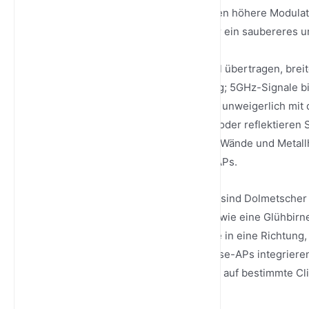
bis zu effizientem 1024-QAM packen höhere Modulat
Geschwindigkeiten, erfordern aber ein saubereres un
Ausbreitung und Dämpfung: Einmal übertragen, breit
besser für eine größere Abdeckung; 5GHz-Signale b
Signale dämpfen (schwächen) sich unweigerlich mit 
menschlichen Körper absorbieren oder reflektieren S
Installationen vermeiden tragende Wände und Metall
Signalüberlappung zwischen den APs.
Die Rolle von Antennen: Antennen sind Dolmetscher 
gleichmäßig in alle Richtungen ab, wie eine Glühbir
Richtantennen fokussieren Energie in eine Richtung
über große Entfernungen. Enterprise-APs integriere
ermöglichen, um die Signalenergie auf bestimmte Cli
verbessern.