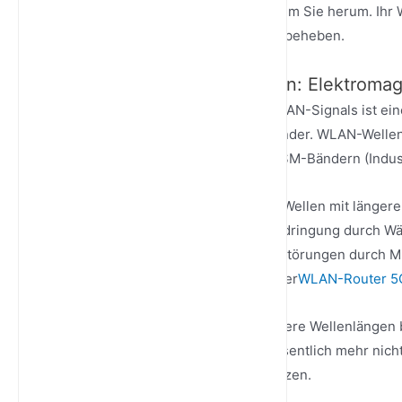
Menge an Daten durch den Raum um Sie herum. Ihr Wes
Verbindungsprobleme effizient zu beheben.
1. Grundlagen von Signalen: Elektroma
Der physikalische Träger jedes WLAN-Signals ist ei
innerhalb bestimmter Frequenzbänder. WLAN-Wellen 
und arbeiten in zwei lizenzfreien ISM-Bändern (Indus
2.4GHz Band (2400–2483.5MHz): Wellen mit längerer
Hindernisse zu biegen) und Durchdringung durch Wä
jedoch überlastet und anfällig für Störungen durch 
benachbarte
CPE 4G LTE Router
oder
WLAN-Router 5
5GHz Band (5725–5850MHz): Kürzere Wellenlängen b
Störungen. Dieses Band bietet wesentlich mehr nich
Verbindungen über kürzere Distanzen.