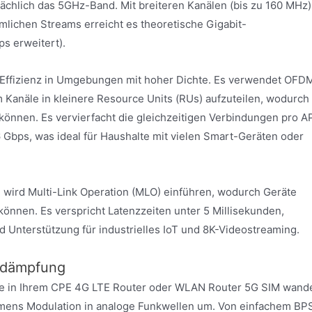
sächlich das 5GHz-Band. Mit breiteren Kanälen (bis zu 160 MHz)
mlichen Streams erreicht es theoretische Gigabit-
s erweitert).
ie Effizienz in Umgebungen mit hoher Dichte. Es verwendet OFD
 Kanäle in kleinere Resource Units (RUs) aufzuteilen, wodurch
können. Es vervierfacht die gleichzeitigen Verbindungen pro A
 Gbps, was ideal für Haushalte mit vielen Smart-Geräten oder
 wird Multi-Link Operation (MLO) einführen, wodurch Geräte
önnen. Es verspricht Latenzzeiten unter 5 Millisekunden,
 Unterstützung für industrielles IoT und 8K-Videostreaming.
 -dämpfung
 in Ihrem CPE 4G LTE Router oder WLAN Router 5G SIM wande
namens Modulation in analoge Funkwellen um. Von einfachem BP