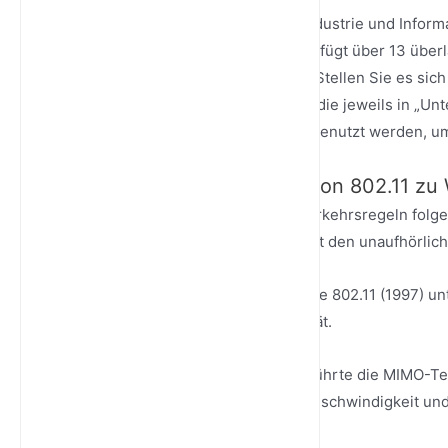
In China hat das Ministerium für Industrie und Info
vorgesehen. Das 2.4GHz-Band verfügt über 13 über
nicht überlappende Kanäle bietet. Stellen Sie es si
5GHz sind zwei Hauptfahrbahnen, die jeweils in „Unt
(APs, gemeinhin Router genannt) genutzt werden, um
2. Protokollentwicklung: Von 802.11 zu 
WLAN-Signale müssen strikten Verkehrsregeln folgen, 
Entwicklung dieses Standards zeigt den unaufhörlic
Frühe Standards: Das ursprüngliche 802.11 (1997) un
brachten die anfängliche Popularität.
Großer Sprung: 802.11n (Wi-Fi 4) führte die MIMO-Te
Antennen gleichzeitig nutzt, um Geschwindigkeit un