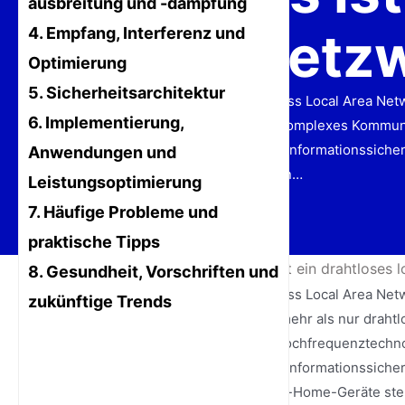
ausbreitung und -dämpfung
Netzw
4. Empfang, Interferenz und
Optimierung
5. Sicherheitsarchitektur
WLAN ist die Abkürzung für Wireless Local Area Net
6. Implementierung,
Internet, ist ein WLAN-Signal ein komplexes Kommun
Computernetzwerkprotokolle und Informationssicher
Anwendungen und
steuern, WLAN-Signale übertragen…
Leistungsoptimierung
7. Häufige Probleme und
praktische Tipps
Startseite
/
Nachrichten
/
Was ist ein drahtloses
8. Gesundheit, Vorschriften und
WLAN ist die Abkürzung für Wireless Local Area Net
zukünftige Trends
modernen digitalen Lebens. Weit mehr als nur drahtl
Kommunikationssystem, das auf Hochfrequenztechnol
Computernetzwerkprotokolle und Informationssicher
in einem Café arbeiten oder Smart-Home-Geräte ste