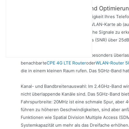
4. Empfang, Interferenz und Optimieru
Empfängerempfindlichkeit: Die Fähigkeit Ihres Telef
Empfängerempfindlichkeit seiner WLAN-Karte ab (aus
eine bessere Fähigkeit hin, schwache Signale zu erke
mit einem Signal-Rausch-Verhältnis (SNR) über 25dB u
Störquellen: Das 2.4GHz-Band ist besonders überlas
benachbarte
CPE 4G LTE Router
oder
WLAN-Router 5
die in einem kleinen Raum rufen. Das 5GHz-Band hat
Kanal- und Bandbreitenauswahl: Im 2.4GHz-Band wird
nicht überlappende Kanäle sind. Das 5GHz-Band biet
Fahrspurbreite: 20MHz ist eine schmale Spur, aber 4
führen zu höheren Geschwindigkeiten, sind aber anf
Funktionen wie Spatial Division Multiple Access (
Systemkapazität um mehr als das Dreifache erhöhen