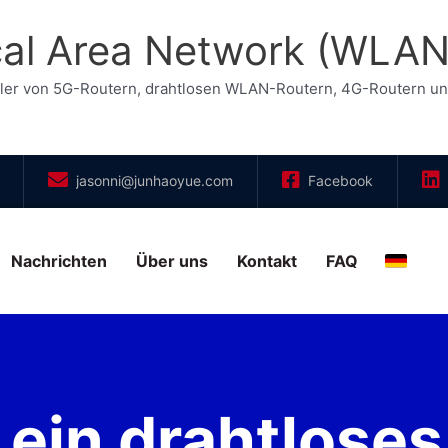
ocal Area Network (WLA
eller von 5G-Routern, drahtlosen WLAN-Routern, 4G-Routern u
jasonni@junhaoyue.com
Facebook
Nachrichten
Über uns
Kontakt
FAQ
Deuts
 ein drahtloses