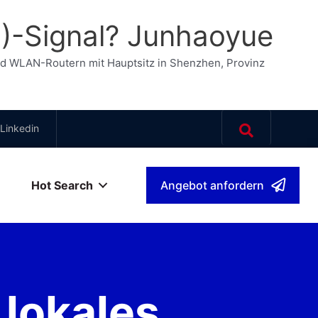
N)-Signal? Junhaoyue
nd WLAN-Routern mit Hauptsitz in Shenzhen, Provinz
Linkedin
Hot Search
Angebot anfordern
ch
▾
 lokales