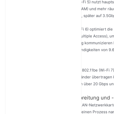
Aktueller Mainstream: 802.11ac (Wi-Fi 5) nutzt haupt
fortschrittlicher Modulation (256-QAM) und mehr räu
Geschwindigkeiten (bis zu 1.3Gbps, später auf 3.5Gbp
Neueste Generation: 802.11ax (Wi-Fi 6) optimiert d
(Orthogonal Frequency-Division Multiple Access), um
wesentlich mehr Geräte gleichzeitig kommunizieren 
und erreicht theoretische Geschwindigkeiten von 9.6
überfüllte öffentliche Räume ist.
Zukünftiger Trend: Das kommende 802.11be (Wi-Fi 7)
Daten gleichzeitig über mehrere Bänder übertragen k
Einzelgerätegeschwindigkeiten von über 20 Gbps und
3. Signalerzeugung, -ausbreitung und
Erzeugung und Modulation: Die WLAN-Netzwerkkarte
digitale Daten (0en und 1en) durch einen Prozess 