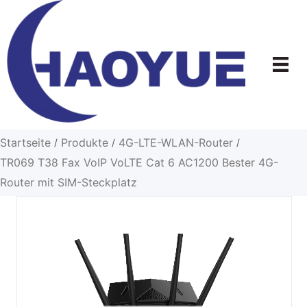
Zum
Inhalt
springen
Startseite
Produkte
4G-LTE-WLAN-Router
/
/
/
TR069 T38 Fax VoIP VoLTE Cat 6 AC1200 Bester 4G-
Router mit SIM-Steckplatz