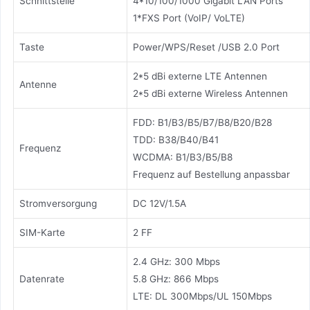
Schnittstelle
4*10/100/1000 Gigabit LAN Ports
1*FXS Port (VoIP/ VoLTE)
Taste
Power/WPS/Reset /USB 2.0 Port
2*5 dBi externe LTE Antennen
Antenne
2*5 dBi externe Wireless Antennen
FDD: B1/B3/B5/B7/B8/B20/B28
TDD: B38/B40/B41
Frequenz
WCDMA: B1/B3/B5/B8
Frequenz auf Bestellung anpassbar
Stromversorgung
DC 12V/1.5A
SIM-Karte
2 FF
2.4 GHz: 300 Mbps
Datenrate
5.8 GHz: 866 Mbps
LTE: DL 300Mbps/UL 150Mbps