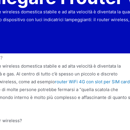
 wireless domestica stabile e ad alta velocità è diventata la quar
o dispositivo con luci indicatrici lampeggianti: il router wireles
s?
 wireless domestica stabile e ad alta velocità è diventata la
tà e gas. Al centro di tutto c'è spesso un piccolo e discreto
er wireless, come ad esempio
router WiFi 4G con slot per SIM card
 di molte persone potrebbe fermarsi a “quella scatola che
 mondo interno è molto più complesso e affascinante di quanto s
r wireless?