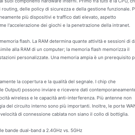
i suoi componenti hardware interni. Primo fra tutti è la CPU, c
 di routing, delle policy di sicurezza e della gestione funzionale. P
amente più dispositivi e traffico dati elevato, aspetto
me l'accelerazione dei giochi e la penetrazione della intranet.
emoria flash. La RAM determina quante attività e sessioni di d
imile alla RAM di un computer; la memoria flash memorizza il
ostazioni personalizzate. Una memoria ampia è un prerequisito p
amente la copertura e la qualità del segnale. I chip che
ple Output) possono inviare e ricevere dati contemporaneament
cità wireless e le capacità anti-interferenza. Più antenne non
ia del circuito interno sono più importanti. Inoltre, le porte WA
elocità di connessione cablata non siano il collo di bottiglia.
e le bande dual-band a 2.4GHz vs. 5GHz