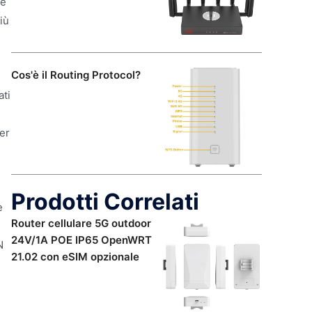
he
iù
Cos'è il Routing Protocol?
ati
er
Prodotti Correlati
e
Router cellulare 5G outdoor
24V/1A POE IP65 OpenWRT
N
21.02 con eSIM opzionale