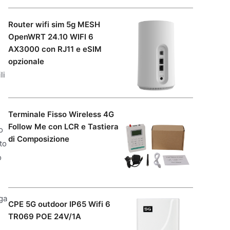
Router wifi sim 5g MESH
OpenWRT 24.10 WIFI 6
AX3000 con RJ11 e eSIM
opzionale
li
Terminale Fisso Wireless 4G
Follow Me con LCR e Tastiera
o
di Composizione
to
o
rga
CPE 5G outdoor IP65 Wifi 6
TR069 POE 24V/1A
i