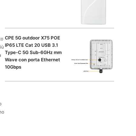
n
CPE 5G outdoor X75 POE
to
IP65 LTE Cat 20 USB 3.1
iù
Type-C 5G Sub-6GHz mm
a
Wave con porta Ethernet
10Gbps
o
ano