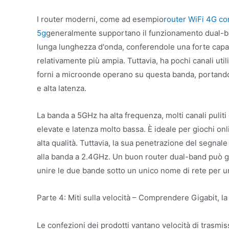
I router moderni, come ad esempio
router WiFi 4G co
5g
generalmente supportano il funzionamento dual-b
lunga lunghezza d'onda, conferendole una forte capac
relativamente più ampia. Tuttavia, ha pochi canali uti
forni a microonde operano su questa banda, portando 
e alta latenza.
La banda a 5GHz ha alta frequenza, molti canali pulit
elevate e latenza molto bassa. È ideale per giochi on
alta qualità. Tuttavia, la sua penetrazione del segnal
alla banda a 2.4GHz. Un buon router dual-band può gui
unire le due bande sotto un unico nome di rete per u
Parte 4: Miti sulla velocità – Comprendere Gigabit, la
Le confezioni dei prodotti vantano velocità di tras