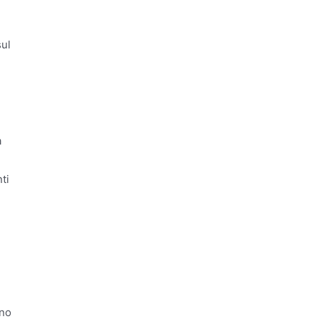
sul
a
ti
ano