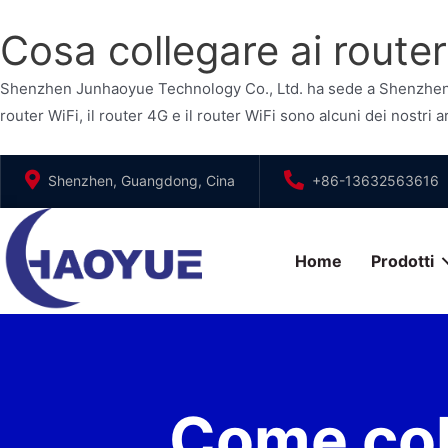
Cosa collegare ai route
Shenzhen Junhaoyue Technology Co., Ltd. ha sede a Shenzhen, pr
router WiFi, il router 4G e il router WiFi sono alcuni dei nostri ar
Vai
Shenzhen, Guangdong, Cina
+86-13632563616
al
contenuto
Home
Prodotti
Come coll