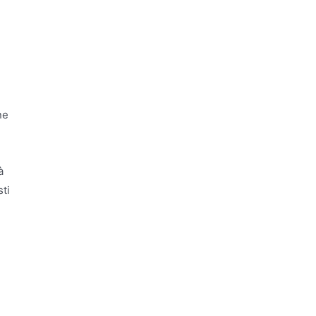
ne
à
ti