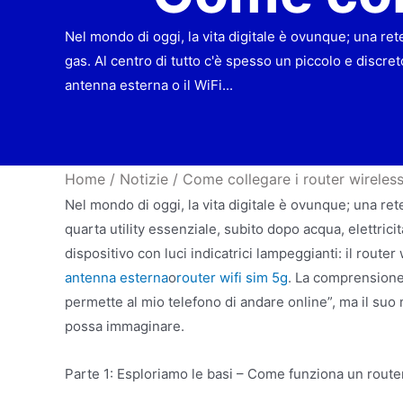
Nel mondo di oggi, la vita digitale è ovunque; una rete
gas. Al centro di tutto c'è spesso un piccolo e discret
antenna esterna o il WiFi...
Home
/
Notizie
/
Come collegare i router wireles
Nel mondo di oggi, la vita digitale è ovunque; una rete
quarta utility essenziale, subito dopo acqua, elettrici
dispositivo con luci indicatrici lampeggianti: il rout
antenna esterna
o
router wifi sim 5g
. La comprensione
permette al mio telefono di andare online”, ma il suo
possa immaginare.
Parte 1: Esploriamo le basi – Come funziona un route