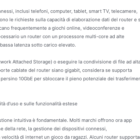
ssi, inclusi telefoni, computer, tablet, smart TV, telecamere,
no le richieste sulla capacità di elaborazione dati del router e 
dedicano frequentemente a giochi online, videoconferenze e
essario un router con un processore multi-core ad alte
bassa latenza sotto carico elevato.
ork Attached Storage) o eseguire la condivisione di file ad alt
e porte cablate del router siano gigabit, considera se supporta
o persino 10GbE per sbloccare il pieno potenziale dei trasferimen
ità d'uso e sulle funzionalità estese
estione intuitiva è fondamentale. Molti marchi offrono ora app
 della rete, la gestione dei dispositivi connessi,
la velocità di internet un gioco da ragazzi. Alcuni router support