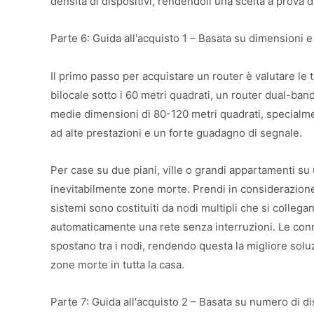
densità di dispositivi, rendendoli una scelta a prova d
Parte 6: Guida all'acquisto 1 – Basata su dimensioni e
Il primo passo per acquistare un router è valutare l
bilocale sotto i 60 metri quadrati, un router dual-ba
medie dimensioni di 80-120 metri quadrati, specialmen
ad alte prestazioni e un forte guadagno di segnale.
Per case su due piani, ville o grandi appartamenti su 
inevitabilmente zone morte. Prendi in considerazione 
sistemi sono costituiti da nodi multipli che si colleg
automaticamente una rete senza interruzioni. Le con
spostano tra i nodi, rendendo questa la migliore solu
zone morte in tutta la casa.
Parte 7: Guida all'acquisto 2 – Basata su numero di di