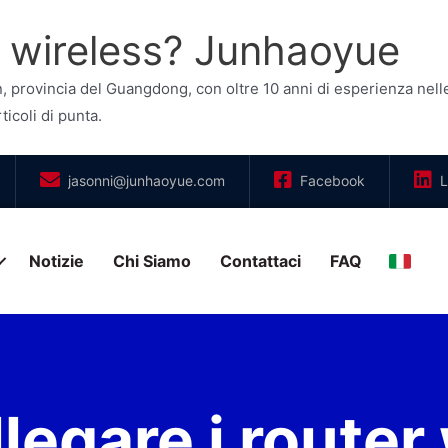
r wireless? Junhaoyue
ovincia del Guangdong, con oltre 10 anni di esperienza nelle a
ticoli di punta.
jasonni@junhaoyue.com
Facebook
L
Notizie
Chi Siamo
Contattaci
FAQ
Italia
egare i router