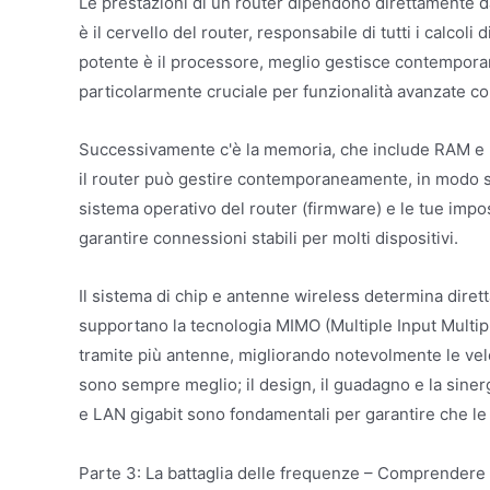
Le prestazioni di un router dipendono direttamente da
è il cervello del router, responsabile di tutti i calcoli
potente è il processore, meglio gestisce contemporane
particolarmente cruciale per funzionalità avanzate co
Successivamente c'è la memoria, che include RAM e m
il router può gestire contemporaneamente, in modo s
sistema operativo del router (firmware) e le tue imp
garantire connessioni stabili per molti dispositivi.
Il sistema di chip e antenne wireless determina dirett
supportano la tecnologia MIMO (Multiple Input Multi
tramite più antenne, migliorando notevolmente le velo
sono sempre meglio; il design, il guadagno e la sinerg
e LAN gigabit sono fondamentali per garantire che le v
Parte 3: La battaglia delle frequenze – Comprender