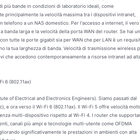
 più bande in condizioni di laboratorio ideali, come
incipalmente la velocità massima tra i dispositivi intranet,
un telefono a un NAS domestico. Per l'accesso a internet, il vero
o a banda larga e la velocità della porta WAN del router. Se hai u
con tutte le porte gigabit sia per WAN che per LAN è un requisi
no la tua larghezza di banda. Velocità di trasmissione wireless p
tivi che accedono contemporaneamente a risorse intranet ad alt
Fi 6 (802.11ax)
titute of Electrical and Electronics Engineers). Siamo passati dal
), e ora verso il Wi-Fi 6 (802.11ax). Il Wi-Fi 5 offre velocità molt
enza multi-dispositivo rispetto al Wi-Fi 4. I router che support
icienti, canali più ampi e tecnologie multi-utente come OFDMA
iorando significativamente le prestazioni in ambienti con alta