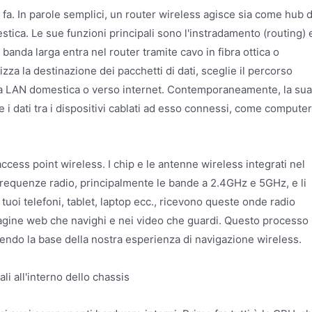
a. In parole semplici, un router wireless agisce sia come hub d
stica. Le sue funzioni principali sono l'instradamento (routing) 
anda larga entra nel router tramite cavo in fibra ottica o
zza la destinazione dei pacchetti di dati, sceglie il percorso
della LAN domestica o verso internet. Contemporaneamente, la sua
i dati tra i dispositivi cablati ad esso connessi, come computer
access point wireless. I chip e le antenne wireless integrati nel
e frequenze radio, principalmente le bande a 2.4GHz e 5GHz, e li
tuoi telefoni, tablet, laptop ecc., ricevono queste onde radio
ine web che navighi e nei video che guardi. Questo processo
tuendo la base della nostra esperienza di navigazione wireless.
i all'interno dello chassis