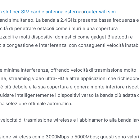
n slot per SIM card e antenna esterna
o
router wifi sim
and simultaneo. La banda a 2.4GHz presenta bassa frequenza e
ità di penetrare ostacoli come i muri e una copertura
lizzabili e molti dispositivi domestici come gadget Bluetooth e
a congestione e interferenza, con conseguenti velocità instabi
i e minima interferenza, offrendo velocità di trasmissione molto
line, streaming video ultra-HD e altre applicazioni che richiedon
e è più debole e la sua copertura è generalmente inferiore rispet
dare intelligentemente i dispositivi verso la banda più adatta 
na selezione ottimale automatica.
 velocità di trasmissione wireless e l'abbinamento alla banda la
missione wireless come 3000Mbps o 5000Mbps; questi sono valor