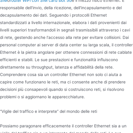
SIM
o
router WiFi con SIM card slot 5G
e il mezzo fisico Ethernet. È
responsabile dell'invio, della ricezione, dell'incapsulamento e del
decapsulamento dei dati. Seguendo i protocolli Ethernet
standardizzati a livello internazionale, elabora i dati provenienti dai
livelli superiori trasformandoli in segnali trasmissibili attraverso i cavi
di rete, gestendo anche l'accesso alla rete per evitare collisioni. Dai
personal computer ai server di data center su larga scala, il controller
Ethernet è la pietra angolare per ottenere connessioni di rete cablate
efficienti e stabili. Le sue prestazioni e funzionalità influiscono
direttamente su throughput, latenza e affidabilità della rete.
Comprendere cosa sia un controller Ethernet non solo ci aiuta a
capire come funzionano le reti, ma ci consente anche di prendere
decisioni più consapevoli quando si costruiscono reti, si risolvono
problemi o si aggiornano le apparecchiature.
“Vigile del traffico e interprete” del mondo delle reti
Possiamo paragonare efficacemente il controller Ethernet sia a un