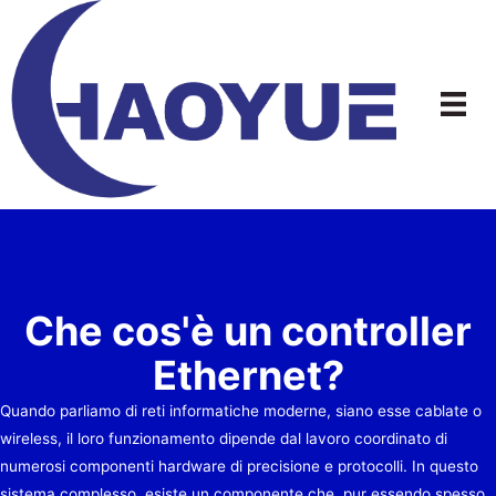
Vai
al
contenuto
Che cos'è un controller
Ethernet?
Quando parliamo di reti informatiche moderne, siano esse cablate o
wireless, il loro funzionamento dipende dal lavoro coordinato di
numerosi componenti hardware di precisione e protocolli. In questo
sistema complesso, esiste un componente che, pur essendo spesso