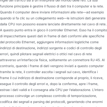
vigile del traffico sia a un interprete del mondo delle reti. La sua
funzione principale è gestire il flusso di dati tra il computer e la rete.
Quando il computer deve inviare informazioni alla rete—ad esempio
quando si fa clic su un collegamento web—le istruzioni dati generate
dalla CPU non possono essere lanciate direttamente nel cavo di rete.
A questo punto entra in gioco il controller Ethernet. Esso ha il compito
di impacchettare questi dati in frame di dati conformi alle specifiche
del protocollo Ethernet, aggiungere informazioni logistiche come
indirizzi di destinazione, indirizzi sorgente e codici di controllo degli
errori, quindi pilotare segnali elettrici o ottici nel cavo di rete
attraverso un'interfaccia fisica, solitamente un connettore RJ-45. Al
contrario, quando i frame di dati vengono inviati a questo computer
tramite la rete, il controller ascolta i segnali sul cavo, identifica i
frame il cui indirizzo di destinazione corrisponde al proprio, li riceve,
esegue il controllo degli errori e, dopo la conferma, apre i frame,
estrae i dati validi e li consegna alla CPU per l'elaborazione. L'intero
processo coinvolge un complesso controllo di temporizzazione,
codifica dei segnali e parsing dei protocolli, garantendo che enormi