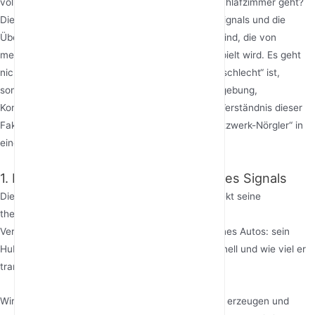
voll, aber Videoanrufe stottern, sobald man ins Schlafzimmer geht?
Die Wahrheit ist, dass die Reichweite des Routersignals und die
Übertragungsqualität eine komplexe Symphonie sind, die von
mehreren miteinander verknüpften Variablen gespielt wird. Es geht
nicht nur darum, ob der Router selbst „gut“ oder „schlecht“ ist,
sondern um eine Kombination aus Hardware, Umgebung,
Konfiguration und sogar externen Faktoren. Das Verständnis dieser
Faktoren ist der Schlüssel, um Sie von einem „Netzwerk-Nörgler“ in
einen „Netzwerk-Optimierer“ zu verwandeln.
1. Hardwareleistung: Die Grundlage des Signals
Die interne Hardware eines Routers bestimmt direkt seine
theoretische Obergrenze für Signalemission und
Verarbeitungsfähigkeit. Das ist wie beim Motor eines Autos: sein
Hubraum und seine Leistung bestimmen, wie schnell und wie viel er
transportieren kann.
Wireless-Chipsatz und HF-Frontend-Modul: Diese erzeugen und