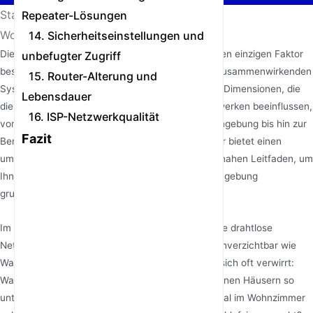
Startseite
/
Nachrichten
/
Repeater-Lösungen
Wovon hängt das Routersignal ab?
14. Sicherheitseinstellungen und
Die Stärke des Routersignals wird nicht durch einen einzigen Faktor
unbefugter Zugriff
bestimmt; sie ist das Ergebnis eines komplexen, zusammenwirkenden
15. Router-Alterung und
Systems. Dieser Artikel beleuchtet zwölf zentrale Dimensionen, die
Lebensdauer
die Abdeckung und Qualität von drahtlosen Netzwerken beeinflussen,
16. ISP-Netzwerkqualität
von der Hardwareleistung und der physischen Umgebung bis hin zur
Fazit
Benutzerkonfiguration und externen Störungen. Er bietet einen
umfassenden, professionellen und äußerst praxisnahen Leitfaden, um
Ihnen zu helfen, Ihre Heim- oder Büronetzwerkumgebung
grundlegend zu optimieren.
Im heutigen digitalen Leben sind stabile und starke drahtlose
Netzwerksignale für Arbeit und Unterhaltung so unverzichtbar wie
Wasser und Strom. Doch viele Menschen fragen sich oft verwirrt:
Warum kann dasselbe Routermodell in verschiedenen Häusern so
unterschiedlich funktionieren? Warum ist das Signal im Wohnzimmer