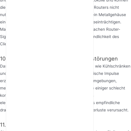
unterstützen möglicherweise nur ältere Wi-Fi-Protokolle und können
die Hochgeschwindigkeitsfunktionen eines neuen Routers nicht
nutzen. Eine schlecht konstruierte Antenne oder ein Metallgehäuse
eines Geräts kann ebenfalls den Signalempfang beeinträchtigen.
Manchmal liegt das Problem nicht an einem schwachen Router-
Signal, sondern an einer geringen Empfangsempfindlichkeit des
Client-Geräts.
10. Elektromagnetische Umgebungsstörungen
Das Starten von Kompressoren in großen Geräten wie Kühlschränken
und Klimaanlagen kann kurzzeitige elektromagnetische Impulse
erzeugen. Große Elektromotoren in industriellen Umgebungen,
medizinische Geräte und sogar die Schaltnetzteile einiger schlecht
konstruierter LED-Leuchten können breitbandiges
elektromagnetisches Rauschen erzeugen, das das empfindliche
drahtlose Signal stört und Instabilität oder Paketverluste verursacht.
11. Wetter- und saisonale Faktoren