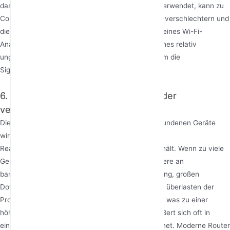
das denselben oder einen überlappenden Kanal verwendet, kann zu
Co-Kanal-Interferenzen führen, die Signalqualität verschlechtern und
die Geschwindigkeit reduzieren. Die Verwendung eines Wi-Fi-
Analysator-Tools zum Scannen und Auswählen eines relativ
ungenutzten Kanals ist eine effektive Methode, um die
Signalumgebung zu verbessern.
6. Netzwerküberlastung und Anzahl der
verbundenen Geräte
Die Anzahl der gleichzeitig mit einem Router verbundenen Geräte
wirkt sich direkt auf die „Bandbreite“ und die
Reaktionsgeschwindigkeit aus, die jedes Gerät erhält. Wenn zu viele
Geräte verbunden sind, insbesondere wenn mehrere an
bandbreitenintensiven Aktivitäten wie 4K-Streaming, großen
Downloads und Online-Gaming usw. beteiligt sind, überlasten der
Prozessor und die drahtlosen Kanäle des Routers, was zu einer
höheren gesamten Netzwerklatenz führt. Dies äußert sich oft in
einem vollen Signalbalken, aber langsamem Internet. Moderne Router