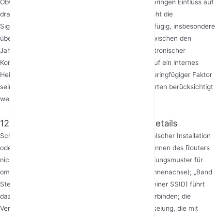
Obwohl seltener erwähnt, hat das Wetter einen geringen Einfluss auf
drahtlose Signale. Eine hohe Luftfeuchtigkeit erhöht die
Signaldämpfung während der Übertragung geringfügig, insbesondere
über lange Distanzen. Temperaturunterschiede zwischen den
Jahreszeiten können manchmal die Stabilität elektronischer
Komponenten beeinflussen. Während der Effekt auf ein internes
Heimnetzwerk vernachlässigbar ist, kann er ein geringfügiger Faktor
sein, der für Randbereiche wie Terrassen oder Gärten berücksichtigt
werden sollte.
12. Installations- und Konfigurationsdetails
Schließlich resultieren viele Signalprobleme aus falscher Installation
oder Konfiguration. Beispiele hierfür sind: die Antennen des Routers
nicht vertikal zu positionieren (das optimale Strahlungsmuster für
omnidirektionale Antennen ist senkrecht zur Antennenachse); „Band
Steering“ (Kombination von 2.4- und 5GHz unter einer SSID) führt
dazu, dass Geräte sich mit dem falschen Band verbinden; die
Verwendung von übermäßig komplexer Verschlüsselung, die mit