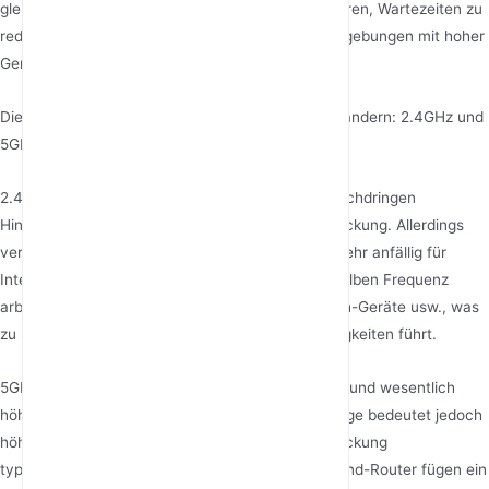
gleichzeitig mit mehreren Geräten zu kommunizieren, Wartezeiten zu
reduzieren und ein besseres Signalerlebnis in Umgebungen mit hoher
Gerätedichte zu bieten.
Die meisten gängigen Router arbeiten auf zwei Bändern: 2.4GHz und
5GHz.
2.4GHz: Signale haben längere Wellenlängen, durchdringen
Hindernisse besser und bieten eine größere Abdeckung. Allerdings
verfügt es über wenige nutzbare Kanäle und ist sehr anfällig für
Interferenzen von anderen Geräten, die auf derselben Frequenz
arbeiten, wie z.B. Mikrowellenherde und Bluetooth-Geräte usw., was
zu Signalüberlastung und langsamen Geschwindigkeiten führt.
5GHz: Bietet mehr Kanäle, weniger Interferenzen und wesentlich
höhere Übertragungsraten. Die kürzere Wellenlänge bedeutet jedoch
höhere Durchdringungsverluste, sodass die Abdeckung
typischerweise geringer ist als bei 2.4GHz. Tri-Band-Router fügen ein