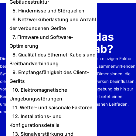
Gebäudestruktur
5. Hindernisse und Störquellen
6. Netzwerküberlastung und Anzahl
der verbundenen Geräte
Wovon hängt das
7. Firmware und Software-
Routersignal ab?
Optimierung
8. Qualität des Ethernet-Kabels und
Die Stärke des Routersignals wird nicht durch einen einzigen Faktor
Breitbandverbindung
bestimmt; sie ist das Ergebnis eines komplexen, zusammenwirkenden
9. Empfangsfähigkeit des Client-
Systems. Dieser Artikel beleuchtet zwölf zentrale Dimensionen, die
Geräts
die Abdeckung und Qualität von drahtlosen Netzwerken beeinflussen,
von der Hardwareleistung und der physischen Umgebung bis hin zur
10. Elektromagnetische
Benutzerkonfiguration und externen Störungen. Er bietet einen
Umgebungsstörungen
umfassenden, professionellen und äußerst praxisnahen Leitfaden,
11. Wetter- und saisonale Faktoren
um…
12. Installations- und
Konfigurationsdetails
13. Signalverstärkung und