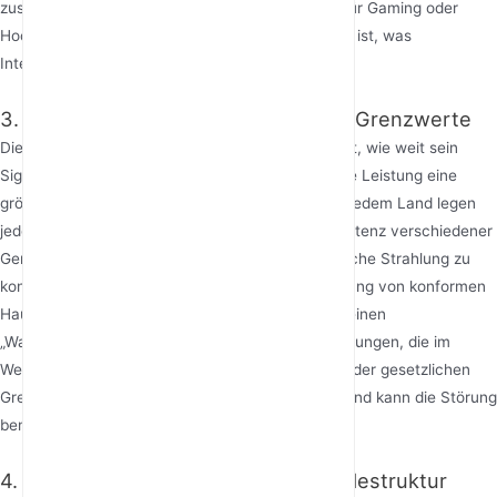
zusätzliches 5GHz- oder 6GHz-Band hinzu, das für Gaming oder
Hochgeschwindigkeits-Geräte-Backhaul dediziert ist, was
Interferenzen weiter reduziert.
3. Sendeleistung und regulatorische Grenzwerte
Die Sendeleistung eines Routers beeinflusst direkt, wie weit sein
Signal reichen kann. Theoretisch bedeutet höhere Leistung eine
größere Abdeckung. Funkregulierungsinstitute in jedem Land legen
jedoch strenge Grenzen fest, um eine faire Koexistenz verschiedener
Geräte zu gewährleisten und die elektromagnetische Strahlung zu
kontrollieren. Folglich ist die maximale Sendeleistung von konformen
Haushaltsroutern begrenzt. Einige Router bieten einen
„Wanddurchdringungsmodus“ oder Regionseinstellungen, die im
Wesentlichen die Leistungsbegrenzung innerhalb der gesetzlichen
Grenzen anpassen, doch der Effekt ist begrenzt und kann die Störung
benachbarter Netzwerke erhöhen.
4. Physische Umgebung und Gebäudestruktur