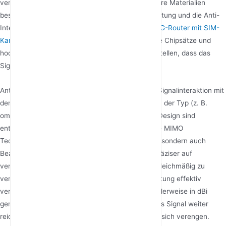
verstärken das drahtlose Signal. Ihr Design und ihre Materialien
bestimmen die Reinheit des Signals, die Sendeleistung und die Anti-
Interferenz-Fähigkeit. High-End
CPE 4G LTE
oder
5G-Router mit SIM-
Karte
verwenden typischerweise leistungsfähigere Chipsätze und
hochwertigere Leistungsverstärker, um sicherzustellen, dass das
Signal mit größerer „Zuversicht“ beginnt.
Antennensystem: Dies ist das direkte Tor für die Signalinteraktion mit
dem Raum. Die Anzahl der Antennen, der Gewinn, der Typ (z. B.
omnidirektional oder direktional) und das interne Design sind
entscheidend. Mehrere Antennen ermöglichen die MIMO
Technologie, die nicht nur die Datenraten erhöht, sondern auch
Beamforming verwendet, um die Signalenergie präziser auf
verbundene Geräte zu „fokussieren“, anstatt sie gleichmäßig zu
verteilen, wodurch die Signalstärke in der Zielrichtung effektiv
verbessert wird. Der Antennengewinn wird normalerweise in dBi
gemessen; ein höherer Gewinn bedeutet, dass das Signal weiter
reicht, aber der vertikale Abdeckungswinkel kann sich verengen.