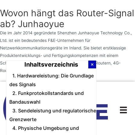
Wovon hängt das Router-Signal
ab? Junhaoyue
Die im Jahr 2014 gegründete Shenzhen Junhaoyue Technology Co.,
Ltd. ist ein bedeutendes F&E-Unternehmen für
Netzwerkkommunikationsgeräte im Inland. Sie bietet erstklassige
Produktentwicklungs- und Fertigungskompetenzen mit einem
Schwerpunkt auf 5G-Routern, drahtlosen WLAN-Routern, 4G-
Inhaltsverzeichnis
Routern und WLAN-Routern.
1. Hardwareleistung: Die Grundlage
des Signals
Zum
Inhalt
2. Funkprotokollstandards und
springen
Bandauswahl
3. Sendeleistung und regulatorische
Grenzwerte
4. Physische Umgebung und