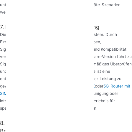
unterstützen MU-MIMO und bewältigen Multi-Geräte-Szenarien
wesentlich besser.
7. Firmware und Software-Optimierung
Die Firmware eines Routers ist dessen Betriebssystem. Durch
Firmware-Updates können Hersteller Fehler beheben,
Signalplanungsalgorithmen optimieren, Stabilität und Kompatibilität
verbessern. Eine veraltete oder fehlerhafte Firmware-Version führt zu
Signalabbrüchen oder schlechter Leistung. Regelmäßiges Überprüfen
und Aktualisieren auf die neueste stabile Firmware ist eine
entscheidende Gewohnheit, um die optimale Router-Leistung zu
gewährleisten. Einige fortgeschrittene
CPE 4G LTE
oder
5G-Router mit
SIM-Karte
bieten Funktionen wie Gaming-Beschleunigung oder
intelligente Bandbreitenzuweisung, um das Signalerlebnis für
spezifische Szenarien über Software zu optimieren.
8. Qualität des Ethernet-Kabels und
Breitbandverbindung