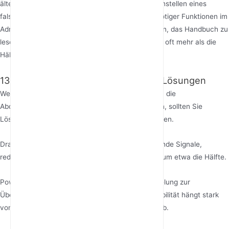
älteren Clients inkompatibel ist, oder sogar das Einstellen eines
falschen Regionencodes oder das Aktivieren unnötiger Funktionen im
Admin-Panel des Routers. Sich die Zeit zu nehmen, das Handbuch zu
lesen und den Router richtig zu konfigurieren, löst oft mehr als die
Hälfte aller Signalprobleme.
13. Signalverstärkung und Repeater-Lösungen
Wenn die optimierte Platzierung und Konfiguration die
Abdeckungsbedürfnisse immer noch nicht erfüllen, sollten Sie
Lösungen zur Signalverlängerung in Betracht ziehen.
Drahtlose Repeater/Extender verstärken bestehende Signale,
reduzieren die Bandbreite jedoch typischerweise um etwa die Hälfte.
Powerline-Adapter nutzen die elektrische Verkabelung zur
Übertragung von Netzwerksignalen, doch die Stabilität hängt stark
von der Qualität des Stromkreises Ihres Hauses ab.