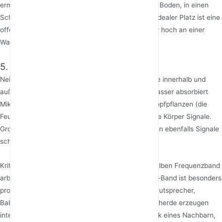
ermöglichen. Vermeiden Sie es, ihn direkt auf den Boden, in einen
Schrank oder neben große Geräte zu stellen. Ein idealer Platz ist eine
offene, erhöhte Position wie ein Schreibtisch oder hoch an einer
Wand montiert.
5. Hindernisse und Störquellen
Neben Gebäudestrukturen sind viele Gegenstände innerhalb und
außerhalb des Hauses potenzielle Signalstörer. Wasser absorbiert
Mikrowellen stark, daher absorbieren Aquarien, Topfpflanzen (die
Feuchtigkeit enthalten) und sogar der menschliche Körper Signale.
Große Möbel, Bücherstapel und Unordnung können ebenfalls Signale
schwächen.
Kritischer ist, dass elektronische Geräte, die im selben Frequenzband
arbeiten, Interferenzen verursachen. Das 2.4GHz-Band ist besonders
problematisch: schnurlose Telefone, Bluetooth-Lautsprecher,
Babyphone und in Betrieb befindliche Mikrowellenherde erzeugen
intensive Interferenzen. Sogar das Wi-Fi-Netzwerk eines Nachbarn,