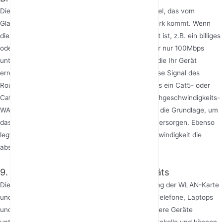
Die Signalquelle des Routers ist das Ethernet-Kabel, das vom
Glasfasermodem oder dem vorgelagerten Netzwerk kommt. Wenn
diese „Versorgungsleitung“ von schlechter Qualität ist, z.B. ein billiges
oder zu langes Kabel, lockere Anschlüsse hat oder nur 100Mbps
unterstützt, wird die endgültige Geschwindigkeit, die Ihr Gerät
erreicht, begrenzt sein, egal wie stark das drahtlose Signal des
Routers ist. Stellen Sie sicher, dass Sie mindestens ein Cat5- oder
Cat6-Ethernet-Kabel verwenden, das an den Hochgeschwindigkeits-
WAN-Port des Routers angeschlossen ist. Dies ist die Grundlage, um
das drahtlose Signal mit „fließendem Wasser“ zu versorgen. Ebenso
legt die von Ihrem ISP abonnierte Breitbandgeschwindigkeit die
absolute Obergrenze fest.
9. Empfangsfähigkeit des Client-Geräts
Die Signalübertragung ist bidirektional. Die Leistung der WLAN-Karte
und das Antennendesign Ihrer Client-Geräte wie Telefone, Laptops
und Tablets sind gleichermaßen entscheidend. Ältere Geräte