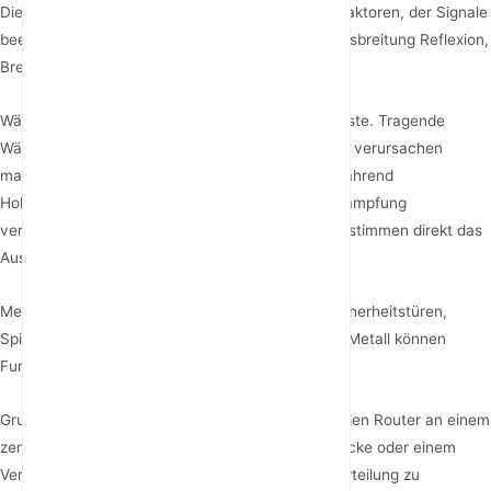
Dies ist einer der intuitivsten und komplexesten Faktoren, der Signale
beeinflusst. Drahtlose Signale erfahren bei der Ausbreitung Reflexion,
Brechung, Beugung und Absorption.
Wände: Sie sind die Hauptursache für Signalverluste. Tragende
Wände aus Stahlbeton und Böden mit Bewehrung verursachen
massive Signaldämpfung. Ziegelwände folgen, während
Holztrennwände oder Glaswände die geringste Dämpfung
verursachen. Die Dicke und Anzahl der Wände bestimmen direkt das
Ausmaß des Signalverlusts.
Metall: Metall schirmt Signale stark ab. Metall-Sicherheitstüren,
Spiegelschränke und sogar Küchenschränke aus Metall können
Funklöcher erzeugen.
Grundriss und Router-Platzierung: Platzieren Sie den Router an einem
zentralen Ort in Ihrem Zuhause, anstatt in einer Ecke oder einem
Verteilerkasten, um eine gleichmäßigere Signalverteilung zu