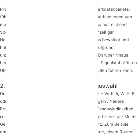
Prozessor und Speicher: Diese verarbeiten Netzwerkdatenpakete,
führen Firmware-Algorithmen aus und verwalten Verbindungen von
mehreren Geräten. Ein Hochleistungsprozessor und ausreichend
Speicher stellen sicher, dass der Router den gleichzeitigen
Hochgeschwindigkeitszugriff vieler Geräte mühelos bewältigt und
hohe Latenzzeiten sowie träge Signalreaktionen aufgrund
unzureichender Verarbeitungsleistung verhindert. Darüber hinaus
beeinflusst das Kühldesign des Routers indirekt die Signalstabilität, da
Überhitzung zu Chip-Throttling und Leistungseinbußen führen kann.
2. Funkprotokollstandards und Bandauswahl
Der WLAN-Protokollstandard, dem ein Router folgt – Wi-Fi 5, Wi-Fi 6
oder das neueste Wi-Fi 7 – definiert seine „Spielregeln“. Neuere
Protokolle bringen nicht nur höhere theoretische Geschwindigkeiten,
sondern auch deutliche Fortschritte bei der Signaleffizienz, der Multi-
Geräte-Gleichzeitigkeit und der Interferenzresistenz. Zum Beispiel
ermöglicht OFDMA, das mit Wi-Fi 6 eingeführt wurde, einem Router,