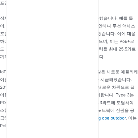
포인트에 전원을 공급하기에 충분했습니다.
장치 기능이 강력해짐에 따라 전력 요구 사항도 증가했습니다. 예를 들
어, PTZ(팬-틸트-줌) 네트워크 카메라, 고성능 다중 안테나 무선 액세스
포인트 및 대형 영상 전화는 더 많은 전력을 필요로 했습니다. 이에 대응
하여 IEEE는 2009년 향상된 표준 802.3at를 도입했으며, 이는 PoE+로
도 알려져 있습니다. 이 표준은 PD에 공급 가능한 전력을 최대 25.5와트
까지 늘려 더 많은 장치의 요구 사항을 충족시켰습니다.
IoT(사물 인터넷), 디지털 사이니지, 스마트 조명과 같은 새로운 애플리케
이션이 등장하면서 훨씬 더 높은 전력에 대한 수요가 시급해졌습니다.
2018년에 발표된 IEEE 802.3bt 표준은 PoE 기술을 새로운 차원으로 끌
어올렸습니다. 이 표준은 두 가지 새로운 유형을 정의합니다. Type 3는
PD에 최대 51와트를 제공할 수 있으며, Type 4는 71.3와트에 도달하여
소형 LCD 디스플레이, 고성능 씬 클라이언트, 경량 노트북에 전원을 공
급하는 것을 가능하게 했습니다.
outdoor 4g cpe
및
5g cpe outdoor
, 이는
PoE의 적용 범위를 크게 확장시켰습니다.