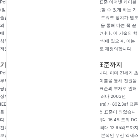
PoE 인터페이스는 데이터 신호와 직류(DC) 전원을 표준 이더넷 케이블
(일반적으로 꼬임쌍선 케이블링)을 통해 동시에 전송할 수 있게 하는 기
술입니다. 이는 스위치나 인젝터와 같은 PoE 지원 네트워크 장치가 별도
의 전원 콘센트나 어댑터 없이 단일 네트워크 케이블을 통해 다른 쪽 끝
에 있는 장치에 작동 전력을 공급할 수 있음을 의미합니다. 이 기술의 핵
심적인 매력은 '두 가지 기능, 하나의 케이블' 접근 방식에 있으며, 이는
저전력 네트워크 장치의 전원 공급 모델을 근본적으로 재정의합니다.
기술적 진화: 초기 솔루션에서 국제 표준까지
PoE 기술의 발전은 하루아침에 이루어진 것이 아닙니다. 이미 21세기 초
부터 일부 네트워크 장비 제조업체들은 네트워크 케이블을 통해 전원을
공급하려는 독점적인 솔루션을 선보였으나, 통일된 표준의 부재로 인해
장치 호환성이 떨어져 시장 채택이 어려웠습니다. 그러다 2003년
IEEE(Institute of Electrical and Electronics Engineers)가 802.3af 표준
을 공식적으로 비준하면서 PoE는 널리 인정받는 산업 표준이 되었습니
다. 이 표준은 PSE(Power Sourcing Equipment)가 최대 15.4와트의 DC
전력을 제공할 수 있으며, PD(Powered Devices)는 최대 12.95와트까지
보장받도록 명시했는데, 이는 당시의 VoIP 전화와 기본적인 무선 액세스