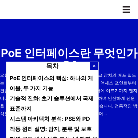
본
문
으
로
건
너
PoE 인터페이스란 무엇인가
뛰
기
요?
목차
오늘날 고도로 상호 연결된 디지털 세상에서 네트워크 장치의 배포 밀도
PoE 인터페이스의 핵심: 하나의 케
는 날마다 증가하고 있습니다. 사무실 모퉁이의 무선 액세스 포인트부터
이블, 두 가지 기능
건물 주변의 보안 카메라, 스마트 빌딩의 다양한 센서에 이르기까지 엔지
기술적 진화: 초기 솔루션에서 국제
니어와 운영 직원은 이러한 장치에 효율적이고 깔끔하며 안전하게 전원
을 공급하는 방법에 대한 실제적인 문제에 직면해 있습니다. 전통적인 방
표준까지
식은 각 장치에 별도의 전원 케이블을 연결해야 하는데…
시스템 아키텍처 분석: PSE와 PD
작동 원리 설명: 탐지, 분류 및 보호