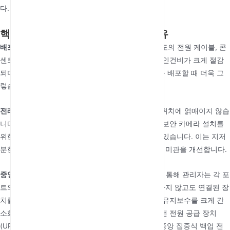
다.
핵심 이점: PoE를 선택해야 하는 이유
배포 비용 절감
크게:
이것이 가장 큰 장점입니다. 별도의 전원 케이블, 콘
센트 및 관련 전선관 작업이 필요 없으므로 재료 및 인건비가 크게 절감
되며, 특히 오래된 건물을 개조하거나 많은 단말기를 배포할 때 더욱 그
렇습니다.
전례 없는 배포 유연성:
장치는 더 이상 전원 콘센트 위치에 얽매이지 않습
니다. 최적의 무선 범위 확보를 위한 천장 중앙이나 보안 카메라 설치를
위한 건물 외부 등 가장 이상적인 위치에 설치할 수 있습니다. 이는 지저
분한 전원 코드를 피하여 시스템 성능을 최적화하고 미관을 개선합니다.
중앙 집중식 전원 및 관리:
단일 관리형 PoE 스위치를 통해 관리자는 각 포
트의 전원 상태를 원격으로 모니터링하고, 현장에 가지 않고도 연결된 장
치를 원격으로 재부팅할 수 있습니다. 이는 운영 및 유지보수를 크게 간
소화하고 장애 대응 시간을 단축합니다. 또한, 무정전 전원 공급 장치
(UPS)에 연결하면 PoE는 중요한 네트워크 장치에 중앙 집중식 백업 전