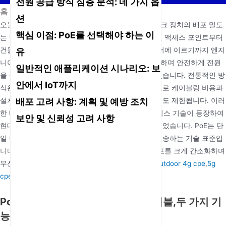
전원 공급 방식 심층 분석: 네 가지 옵
홈
/
뉴스
/
PoE 인터페이스란 무엇인가요?
션
오늘날 고도로 상호 연결된 디지털 세상에서 네트워크 장치의 배포 밀도
핵심 이점: PoE를 선택해야 하는 이
는 날마다 증가하고 있습니다. 사무실 모퉁이의 무선 액세스 포인트부터
건물 주변의 보안 카메라, 스마트 빌딩의 다양한 센서에 이르기까지 엔지
유
니어와 운영 직원은 이러한 장치에 효율적이고 깔끔하며 안전하게 전원
일반적인 애플리케이션 시나리오: 보
을 공급하는 방법에 대한 실제적인 문제에 직면해 있습니다. 전통적인 방
안에서 IoT까지
식은 각 장치에 별도의 전원 케이블을 연결해야 하므로 케이블링 비용과
배포 고려 사항: 계획 및 예방 조치
설치 복잡성이 증가할 뿐만 아니라 장치 배치 유연성도 제한됩니다. 이러
한 배경 속에서 PoE(Power over Ethernet) 인터페이스 기술이 등장하여
보안 및 신뢰성 고려 사항
현대 네트워크 인프라에서 없어서는 안 될 부분이 되었습니다. PoE는 단
일 이더넷 케이블을 통해 전원과 데이터를 동시에 전송하는 기술 표준입
니다. 별도의 전원 케이블을 없애 네트워크 장치 배포를 크게 간소화하며
무선 액세스 포인트, 네트워크 카메라, IoT 터미널,
outdoor 4g cpe
,
5g
cpe outdoor
그리고 스마트 오피스 장비.
PoE 인터페이스의 핵심: 하나의 케이블
,
두 가지 기
능