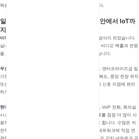
력을 제공하여 시스템 신뢰성을 향상시킬 수 있습니다.
일반적인 애플리케이션 시나리오: 보안에서 IoT까
지
비디오 감시:
PoE는 HD IP 카메라의 표준 전원 공급 방식이 되었습니다.
실내 돔 카메라든 실외 PTZ 카메라든 단일 케이블로 비디오 백홀과 전원
을 모두 처리하여 기둥이나 벽에 쉽게 장착할 수 있습니다.
무선 네트워킹:
이것은 또 다른 주요 응용 분야입니다. 엔터프라이즈급 및
가정용 무선 액세스 포인트는 PoE를 널리 채택하여 복도, 중앙 천장 위치
또는 천장 내부에 전원 접근이 필요 없는 기타 최적의 신호 지점에 편리
하게 배치할 수 있도록 합니다.
현대 오피스 및 IoT:
outdoor 4g cpe
,
5g cpe outdoor
, VoIP 전화, 회의실
시스템, 도어 액세스 리더 및 스마트 조명 기구는 PoE를 점점 더 많이 사
용하고 있으며, 이는 IoT의 자연스러운 파트너이기도 합니다. 수많은 저
전력 센서, 스마트 태그 및 환경 모니터링 단말기는 네트워크에 직접 연
결하고 이더넷을 통해 전원을 공급받을 수 있어 대규모 감지 네트워크 구