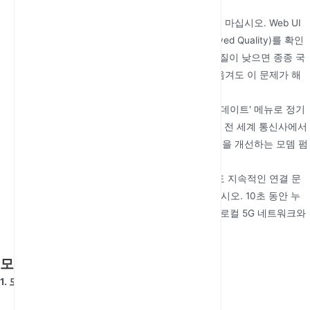
신호 지표 모니터링:
단순히 '신호 막대'만 보지 마십시오. Web UI
를 사용하여 RSRQ (Reference Signal Received Quality)를 확인
하십시오. 신호 강도가 높음에도 불구하고 품질이 낮으면 종종 국
부적인 간섭을 나타냅니다. 기기를 2미터만 옮겨도 이 문제가 해
결될 수 있습니다.
FOTA (Firmware Over-The-Air):
'시스템 업데이트' 메뉴로 정기
적으로 이동하십시오. FOTA 업데이트는 종종 전 세계 통신사에서
구축 중인 새로운 5G 기지국 구성과의 호환성을 개선하는 모뎀 펌
웨어 패치를 포함합니다.
마스터 리셋 프로토콜:
통신사를 변경한 후에도 지속적인 연결 문
제가 발생하면 오목한 '리셋' 버튼을 사용하십시오. 10초 동안 누
르면 DNS 캐시와 네트워크 테이블이 지워져 로컬 5G 네트워크와
깨끗한 '재핸드셰이크'가 가능해집니다.
모바일 5G 연결 FAQ
1. 모바일 5G 라우터가 휴대폰 핫스팟보다 빠릅니까?