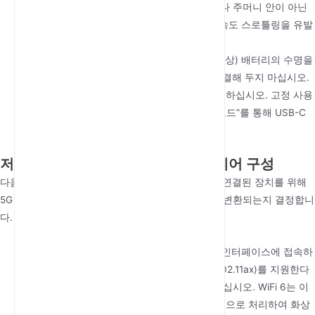
라우터를 장시간 사용할 때는 비좁은 가방이나 주머니 안이 아닌
통풍이 잘 되는 곳에 두십시오. 과열은 보호 속도 스로틀링을 유발
하여 유효 대역폭을 감소시킬 수 있습니다.
배터리 최적화:
내장된 4400 mAh (또는 그 이상) 배터리의 수명을
연장하려면 장치를 24시간 내내 충전기에 연결해 두지 마십시오.
대신, 완전히 충전한 후 배터리 사이클을 허용하십시오. 고정 사용
시 일부 전문가용 모델은 “배터리 바이패스 모드”를 통해 USB-C
전원으로 직접 작동할 수 있습니다.
저지연 및 높은 보안을 위한 소프트웨어 구성
다음의 소프트웨어 로직은
최고의 5G 모바일 라우터
연결된 장치를 위해
5G 신호가 사용 가능한 Wi-Fi로 얼마나 효율적으로 변환되는지 결정합니
다.
WiFi 6 프로토콜 선택:
브라우저를 통해 관리 인터페이스에 접속하
십시오. 연결된 노트북과 태블릿이 WiFi 6 (802.11ax)를 지원한다
면, 이 프로토콜이 활성화되어 있는지 확인하십시오. WiFi 6는 이
전 표준보다 여러 장치 연결을 훨씬 더 효율적으로 처리하여 화상