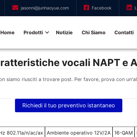
jasonni@junhaoyue.com
Facebook
L
Home
Prodotti
Notizie
Chi Siamo
Contatti
ratteristiche vocali NAPT e 
n siamo riusciti a trovare post. Per favore, prova con un'al
Richiedi il tuo preventivo istantaneo
z 802.11a/n/ac/ax
Ambiente operativo 12V/2A
16-QAM