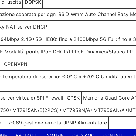
di uscita
DQPSK
azione separata per ogni SSID Wmm Auto Channel Easy Mes
xy NAT server DHCP
2294Mbps 2.4G+5G HE80: fino a 2400Mbps 5G Full: fino 
oE Modalità ponte IPoE DHCP/PPPoE Dinamico/Statico PPTP
K
OPENVPN
; Temperatura di esercizio: -20° C a +70° C Umidità oper
erver virtuale) SPI Firewall
QPSK
Memoria Quad Core A
T750+MT7915AN/B(2PCS)+MT7959N/A+MT7959AN/A+MT7
sh) TR-069 gestione remota UPNP Alimentatore
OME
PRODOTTI
NOTIZIE
CHI SIAMO
CONTATTI
F