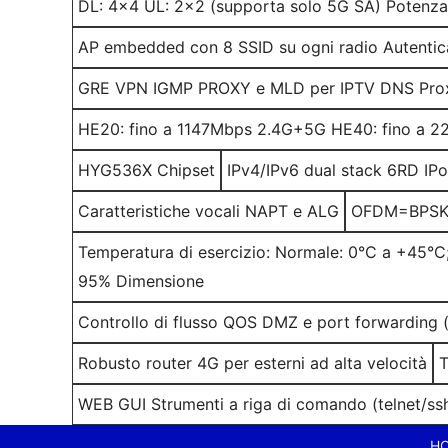
DL: 4x4 UL: 2x2 (supporta solo 5G SA) Potenza 
AP embedded con 8 SSID su ogni radio Autentic
GRE VPN IGMP PROXY e MLD per IPTV DNS Pro
HE20: fino a 1147Mbps 2.4G+5G HE40: fino a 
HYG536X Chipset
IPv4/IPv6 dual stack 6RD IP
Caratteristiche vocali NAPT e ALG
OFDM=BPS
Temperatura di esercizio: Normale: 0°C a +45°C
95% Dimensione
Controllo di flusso QOS DMZ e port forwarding (s
Robusto router 4G per esterni ad alta velocità
WEB GUI Strumenti a riga di comando (telnet/s
H