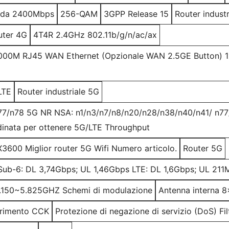
I da 2400Mbps
256-QAM
3GPP Release 15
Router indust
uter 4G
4T4R 2.4GHz 802.11b/g/n/ac/ax
000M RJ45 WAN Ethernet (Opzionale WAN 2.5GE Button) 1
LTE
Router industriale 5G
77/n78 5G NR NSA: n1/n3/n7/n8/n20/n28/n38/n40/n41/ n7
inata per ottenere 5G/LTE Throughput
600 Miglior router 5G Wifi Numero articolo.
Router 5G
ub-6: DL 3,74Gbps; UL 1,46Gbps LTE: DL 1,6Gbps; UL 21
5.150~5.825GHZ Schemi di modulazione
Antenna interna 8
erimento CCK
Protezione di negazione di servizio (DoS) Fil