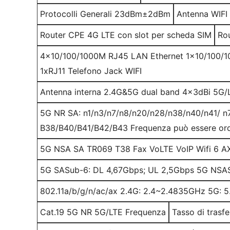
Protocolli Generali 23dBm±2dBm
Antenna WIF
Router CPE 4G LTE con slot per scheda SIM
Ro
4x10/100/1000M RJ45 LAN Ethernet 1x10/100/1
1xRJ11 Telefono Jack WIFI
Antenna interna 2.4G&5G dual band 4x3dBi 5G/
5G NR SA: n1/n3/n7/n8/n20/n28/n38/n40/n41/ n
B38/B40/B41/B42/B43 Frequenza può essere ord
5G NSA SA TR069 T38 Fax VoLTE VoIP Wifi 6 AX3
5G SASub-6: DL 4,67Gbps; UL 2,5Gbps 5G NSAS
802.11a/b/g/n/ac/ax 2.4G: 2.4~2.4835GHz 5G: 
Cat.19 5G NR 5G/LTE Frequenza
Tasso di trasf