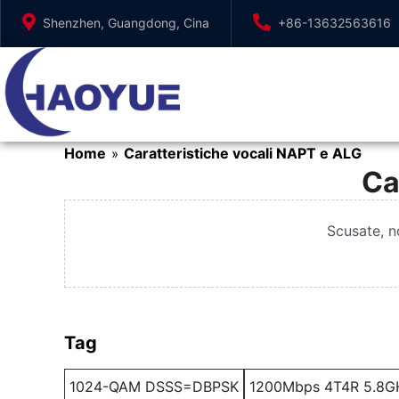
Vai
Shenzhen, Guangdong, Cina
+86-13632563616
al
contenuto
Home
Caratteristiche vocali NAPT e ALG
»
Ca
Scusate, no
Tag
1024-QAM DSSS=DBPSK
1200Mbps 4T4R 5.8GH