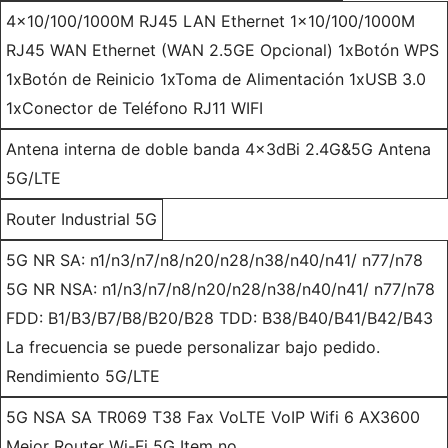
4x10/100/1000M RJ45 LAN Ethernet 1x10/100/1000M
RJ45 WAN Ethernet (WAN 2.5GE Opcional) 1xBotón WPS
1xBotón de Reinicio 1xToma de Alimentación 1xUSB 3.0
1xConector de Teléfono RJ11 WIFI
Antena interna de doble banda 4x3dBi 2.4G&5G Antena
5G/LTE
Router Industrial 5G
5G NR SA: n1/n3/n7/n8/n20/n28/n38/n40/n41/ n77/n78
5G NR NSA: n1/n3/n7/n8/n20/n28/n38/n40/n41/ n77/n78
FDD: B1/B3/B7/B8/B20/B28 TDD: B38/B40/B41/B42/B43
La frecuencia se puede personalizar bajo pedido.
Rendimiento 5G/LTE
5G NSA SA TR069 T38 Fax VoLTE VoIP Wifi 6 AX3600
Mejor Router Wi-Fi 5G Item no.