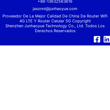
+86-13632563616
jasonni@junhaoyue.com
Proveedor De La Mejor Calidad De China De Router Wifi
4G LTE Y Router Celular 5G Copyright
Shenzhen
Junhaoyue
Technology Co., Ltd. Todos Los
Derechos Reservados
Facebook
Link