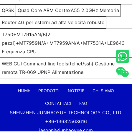
QPSK
Quad Core ARM CortexA55 2.0GHz Memoria
Router 4G per esterni ad alta velocità robusto
T750+MT7915AN/B(2
pezzi)+MT7959N/A+MT7959AN/A+MT7531A+LE9643
Frequenza CPU
WEB GUI Command line tools(telnet/ssh) Gestione
remota TR-069 UPNP Alimentazione
HOME
PRODOTTI
NOTIZIE
CHI SIAMO
CONTATTACI
FAQ
SHENZHEN JUNHAOYUE TECHNOLOGY CO., LTD.
+86-13632563616
jasonni@junhaoyue.com