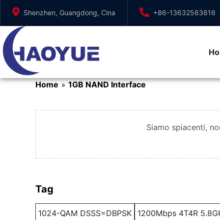
Vai
Shenzhen, Guangdong, Cina
+86-13632563616
al
contenuto
H
Home
1GB NAND Interface
»
Siamo spiacenti, no
Tag
1024-QAM DSSS=DBPSK
1200Mbps 4T4R 5.8GH