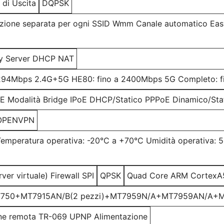
di Uscita
DQPSK
cazione separata per ogni SSID Wmm Canale automatico Ea
y Server DHCP NAT
2294Mbps 2.4G+5G HE80: fino a 2400Mbps 5G Completo: 
oE Modalità Bridge IPoE DHCP/Statico PPPoE Dinamico/Stat
OPENVPN
Temperatura operativa: -20°C a +70°C Umidità operativa:
er virtuale) Firewall SPI
QPSK
Quad Core ARM CortexA
T750+MT7915AN/B(2 pezzi)+MT7959N/A+MT7959AN/A+M
one remota TR-069 UPNP Alimentazione