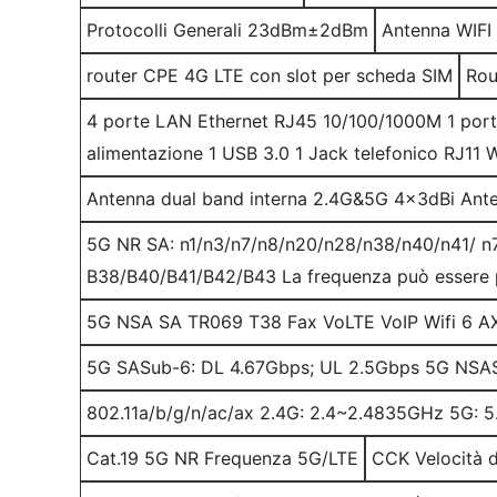
Protocolli Generali 23dBm±2dBm
Antenna WIF
router CPE 4G LTE con slot per scheda SIM
Rou
4 porte LAN Ethernet RJ45 10/100/1000M 1 port
alimentazione 1 USB 3.0 1 Jack telefonico RJ11 W
Antenna dual band interna 2.4G&5G 4x3dBi Ant
5G NR SA: n1/n3/n7/n8/n20/n28/n38/n40/n41/ n
B38/B40/B41/B42/B43 La frequenza può essere 
5G NSA SA TR069 T38 Fax VoLTE VoIP Wifi 6 AX3
5G SASub-6: DL 4.67Gbps; UL 2.5Gbps 5G NSAS
802.11a/b/g/n/ac/ax 2.4G: 2.4~2.4835GHz 5G: 
Cat.19 5G NR Frequenza 5G/LTE
CCK Velocità d