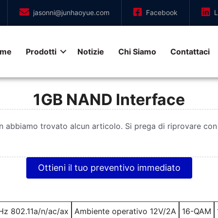
jasonni@junhaoyue.com
Facebook
L
ome
Prodotti
Notizie
Chi Siamo
Contattaci
1GB NAND Interface
n abbiamo trovato alcun articolo. Si prega di riprovare con 
Ottieni il tuo preventivo immediato
z 802.11a/n/ac/ax
Ambiente operativo 12V/2A
16-QAM