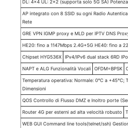
DL: 4x4 UL: 2x2 (supporta solo 5G SA) Potenza 
AP integrato con 8 SSID su ogni Radio Autenti
Rete
GRE VPN IGMP proxy e MLD per IPTV DNS Prox
HE20: fino a 1147Mbps 2.4G+5G HE40: fino a 
Chipset HYG536X
IPv4/IPv6 dual stack 6RD IP
NAPT e ALG Funzionalità Vocali
OFDM=BPSK
Temperatura operativa: Normale: 0°C a +45°C; 
Dimensioni
QOS Controllo di Flusso DMZ e Inoltro porte (Serv
Router 4G per esterni ad alta velocità robusto
WEB GUI Command line tools(telnet/ssh) Gesti