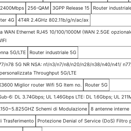
I 2400Mbps
256-QAM
3GPP Release 15
Router industrial
ter 4G
4T4R 2.4GHz 802.11b/g/n/ac/ax
a WAN Ethernet RJ45 10/100/1000M (WAN 2.5GE opzionale) 
IFI
enna 5G/LTE
Router industriale 5G
77/n78 5G NR NSA: n1/n3/n7/n8/n20/n28/n38/n40/n41/ n7
personalizzata Throughput 5G/LTE
600 Miglior router Wifi 5G Item no.
Router 5G
ub-6: DL 3.74Gbps; UL 1.46Gbps LTE: DL 1.6Gbps; UL 21
5.150~5.825GHZ Schemi di Modulazione
8 antenne interne
i Trasferimento
Protezione Denial of Service (DoS) Filtro 