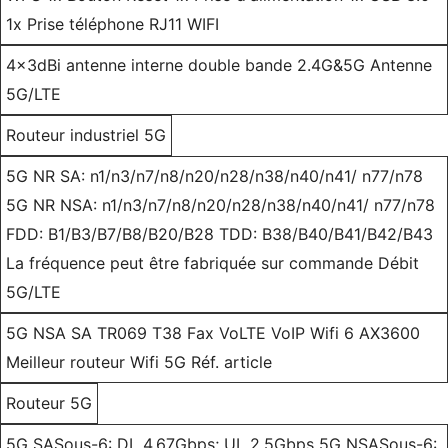
1x Prise téléphone RJ11 WIFI
4x3dBi antenne interne double bande 2.4G&5G Antenne
5G/LTE
Routeur industriel 5G
5G NR SA: n1/n3/n7/n8/n20/n28/n38/n40/n41/ n77/n78
5G NR NSA: n1/n3/n7/n8/n20/n28/n38/n40/n41/ n77/n78
FDD: B1/B3/B7/B8/B20/B28 TDD: B38/B40/B41/B42/B43
La fréquence peut être fabriquée sur commande Débit
5G/LTE
5G NSA SA TR069 T38 Fax VoLTE VoIP Wifi 6 AX3600
Meilleur routeur Wifi 5G Réf. article
Routeur 5G
5G SASous-6: DL 4.67Gbps; UL 2.5Gbps 5G NSASous-6: