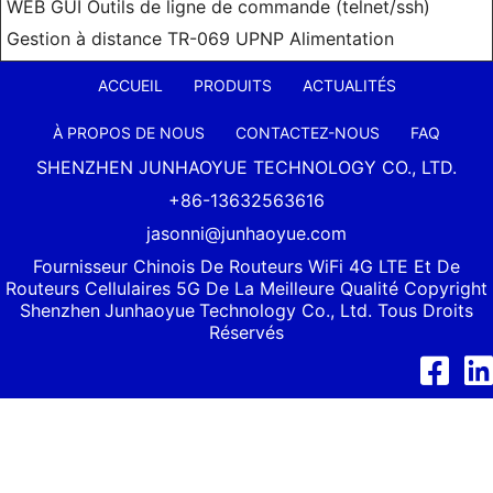
WEB GUI Outils de ligne de commande (telnet/ssh)
Gestion à distance TR-069 UPNP Alimentation
ACCUEIL
PRODUITS
ACTUALITÉS
À PROPOS DE NOUS
CONTACTEZ-NOUS
FAQ
SHENZHEN JUNHAOYUE TECHNOLOGY CO., LTD.
+86-13632563616
jasonni@junhaoyue.com
Fournisseur Chinois De Routeurs WiFi 4G LTE Et De
Routeurs Cellulaires 5G De La Meilleure Qualité Copyright
Shenzhen
Junhaoyue
Technology Co., Ltd. Tous Droits
Réservés
Facebook
Link