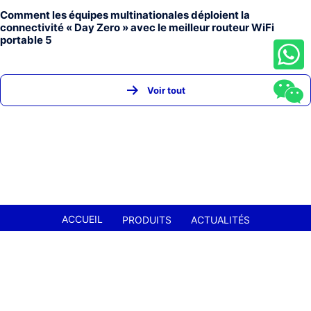
Comment les équipes multinationales déploient la
connectivité « Day Zero » avec le meilleur routeur WiFi
portable 5
Voir tout
ACCUEIL
PRODUITS
ACTUALITÉS
À PROPOS DE NOUS
CONTACTEZ-NOUS
FAQ
SHENZHEN JUNHAOYUE TECHNOLOGY CO., LTD.
+86-13632563616