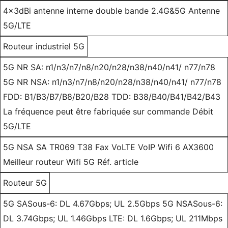
4x3dBi antenne interne double bande 2.4G&5G Antenne
5G/LTE
Routeur industriel 5G
5G NR SA: n1/n3/n7/n8/n20/n28/n38/n40/n41/ n77/n78
5G NR NSA: n1/n3/n7/n8/n20/n28/n38/n40/n41/ n77/n78
FDD: B1/B3/B7/B8/B20/B28 TDD: B38/B40/B41/B42/B43
La fréquence peut être fabriquée sur commande Débit
5G/LTE
5G NSA SA TR069 T38 Fax VoLTE VoIP Wifi 6 AX3600
Meilleur routeur Wifi 5G Réf. article
Routeur 5G
5G SASous-6: DL 4.67Gbps; UL 2.5Gbps 5G NSASous-6:
DL 3.74Gbps; UL 1.46Gbps LTE: DL 1.6Gbps; UL 211Mbps