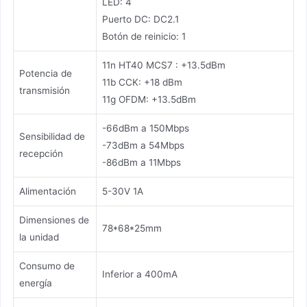
LED: 4
Puerto DC: DC2.1
Botón de reinicio: 1
11n HT40 MCS7 : +13.5dBm
Potencia de
11b CCK: +18 dBm
transmisión
11g OFDM: +13.5dBm
-66dBm a 150Mbps
Sensibilidad de
-73dBm a 54Mbps
recepción
-86dBm a 11Mbps
Alimentación
5-30V 1A
Dimensiones de
78*68*25mm
la unidad
Consumo de
Inferior a 400mA
energía