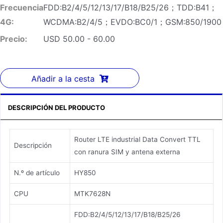
Frecuencia
FDD:B2/4/5/12/13/17/B18/B25/26；TDD:B41；
4G:
WCDMA:B2/4/5；EVDO:BC0/1；GSM:850/1900
Precio:
USD 50.00 - 60.00
Añadir a la cesta
DESCRIPCIÓN DEL PRODUCTO
Router LTE industrial Data Convert TTL
Descripción
con ranura SIM y antena externa
N.º de artículo
HY850
CPU
MTK7628N
FDD:B2/4/5/12/13/17/B18/B25/26