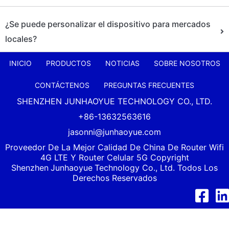
¿Se puede personalizar el dispositivo para mercados
locales?
INICIO
PRODUCTOS
NOTICIAS
SOBRE NOSOTROS
CONTÁCTENOS
PREGUNTAS FRECUENTES
SHENZHEN JUNHAOYUE TECHNOLOGY CO., LTD.
+86-13632563616
jasonni@junhaoyue.com
Proveedor De La Mejor Calidad De China De Router Wifi
4G LTE Y Router Celular 5G Copyright
Shenzhen
Junhaoyue
Technology Co., Ltd. Todos Los
Derechos Reservados
Facebook
Link