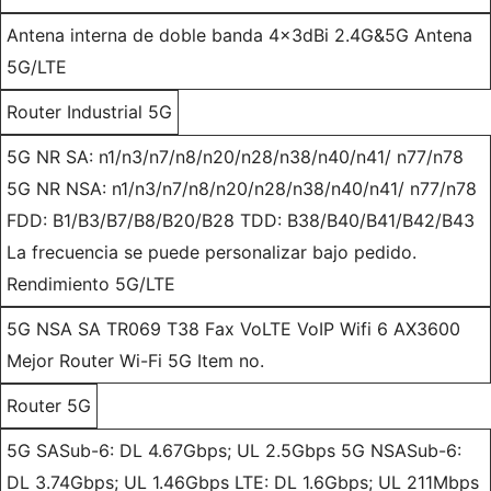
Antena interna de doble banda 4x3dBi 2.4G&5G Antena
5G/LTE
Router Industrial 5G
5G NR SA: n1/n3/n7/n8/n20/n28/n38/n40/n41/ n77/n78
5G NR NSA: n1/n3/n7/n8/n20/n28/n38/n40/n41/ n77/n78
FDD: B1/B3/B7/B8/B20/B28 TDD: B38/B40/B41/B42/B43
La frecuencia se puede personalizar bajo pedido.
Rendimiento 5G/LTE
5G NSA SA TR069 T38 Fax VoLTE VoIP Wifi 6 AX3600
Mejor Router Wi-Fi 5G Item no.
Router 5G
5G SASub-6: DL 4.67Gbps; UL 2.5Gbps 5G NSASub-6:
DL 3.74Gbps; UL 1.46Gbps LTE: DL 1.6Gbps; UL 211Mbps