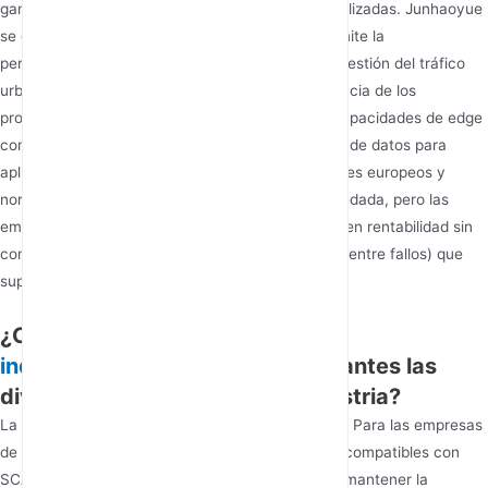
ganando terreno gracias a soluciones IoT especializadas. Junhaoyue
se destaca por su arquitectura modular, que permite la
personalización para sectores que van desde la gestión del tráfico
urbano hasta la agricultura de precisión. A diferencia de los
proveedores genéricos, sus routers incorporan capacidades de edge
computing, lo que permite el procesamiento local de datos para
aplicaciones sensibles a la latencia. Los fabricantes europeos y
norteamericanos dominan en infraestructura heredada, pero las
empresas asiáticas como Junhaoyue sobresalen en rentabilidad sin
comprometer los índices de MTBF (tiempo medio entre fallos) que
superan las 100 000 horas.
¿Cómo
fabricante de routers 4G
industriales
satisfacen los fabricantes las
diversas necesidades de la industria?
La adaptabilidad define a los mejores fabricantes. Para las empresas
de servicios públicos, Junhaoyue integra routers compatibles con
SCADA con redes de malla autorreparables para mantener la