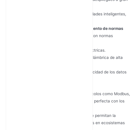
escala (p. ej., más de 10 000 nodos).
Busque ejemplos en sectores como ciudades inteligentes,
servicios públicos o transporte.
Verifique las certificaciones y el cumplimiento de normas
Asegúrese de que los routers cumplan con normas
específicas del sector, como:
IEC 61850-3 para subestaciones eléctricas.
IEEE 802.11ac para comunicación inalámbrica de alta
velocidad.
Cumplimiento del GDPR para la privacidad de los datos
en aplicaciones de IoT.
Evalúe las capacidades de integración
Confirme que los routers admiten protocolos como Modbus,
PROFINET o DNP3 para una integración perfecta con los
sistemas existentes.
Busque plataformas basadas en API que permitan la
personalización y la integración de datos en ecosistemas
ERP o IoT.