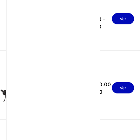
Transferencia de
USD
datos por router
industrial 5G con
190.00 -
Ver
RS232 RS485 TTL
210.00
para control industrial
Router industrial LTE
USD 50.00
con conversión de
Ver
datos TTL, ranura SIM
- 60.00
y antena externa