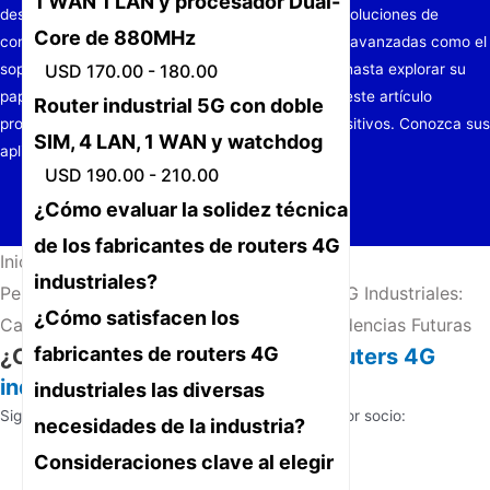
1 WAN 1 LAN y procesador Dual-
descubra qué los diferencia a la hora de ofrecer soluciones de
Core de 880MHz
conectividad robustas. Desde conocer funciones avanzadas como el
USD 170.00 - 180.00
soporte de doble SIM y los diseños robustecidos hasta explorar su
papel clave en el IoT y la fabricación inteligente, este artículo
Router industrial 5G con doble
profundiza en la tecnología detrás de estos dispositivos. Conozca sus
SIM, 4 LAN, 1 WAN y watchdog
aplicaciones reales,
USD 190.00 - 210.00
¿Cómo evaluar la solidez técnica
de los fabricantes de routers 4G
Inicio
/
Noticias
/
industriales?
Perspectivas de Fabricantes de Routers 4G Industriales:
¿Cómo satisfacen los
Características Clave, Aplicaciones y Tendencias Futuras
fabricantes de routers 4G
¿Cómo elegir un
fabricante de routers 4G
industriales
?
industriales las diversas
Siga esta guía paso a paso para identificar al mejor socio:
necesidades de la industria?
Consideraciones clave al elegir
Verifique las certificaciones