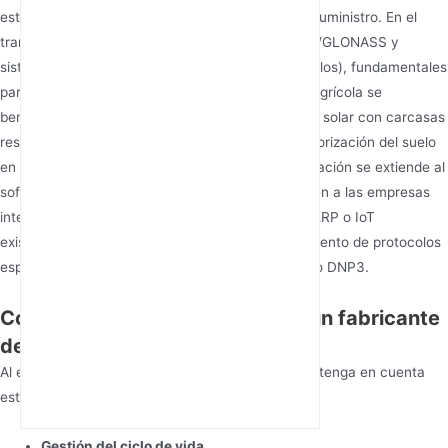
estabilidad de la red eléctrica durante cortes de suministro. En el
transporte, sus routers admiten seguimiento GPS/GLONASS y
sistemas AVL (Localización Automática de Vehículos), fundamentales
para la gestión de flotas. Los clientes del sector agrícola se
benefician de routers 4G alimentados por energía solar con carcasas
resistentes a la humedad, lo que permite la monitorización del suelo
en tiempo real en campos remotos. La personalización se extiende al
software: las plataformas basadas en API permiten a las empresas
integrar los datos de los routers en ecosistemas ERP o IoT
existentes. Esta versatilidad garantiza el cumplimiento de protocolos
específicos del sector como Modbus, PROFINET o DNP3.
Consideraciones clave al elegir un fabricante
de routers 4G industriales
Al elegir un fabricante de routers 4G industriales, tenga en cuenta
estos factores críticos:
Gestión del ciclo de vida