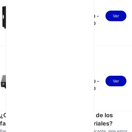
Router 5G industrial
USD
SA NSA con 1 WAN 1
170.00 -
Ver
LAN y procesador
180.00
Dual-Core de 880MHz
USD
Router industrial 5G
con doble SIM, 4 LAN,
190.00 -
Ver
1 WAN y watchdog
210.00
¿Cómo evaluar la solidez técnica de los
fabricantes de routers 4G industriales?
Para evaluar las capacidades técnicas de un fabricante, siga estos