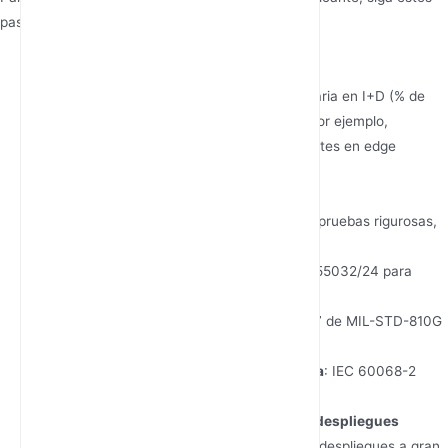
pasos:
Investigue las inversiones en I+D
Pregunte por su asignación presupuestaria en I+D (% de
ingresos) y las patentes presentadas. Por ejemplo,
Junhaoyue cuenta con más de 15 patentes en edge
computing y conectividad IoT.
Revise los protocolos de prueba
Compruebe si los routers se someten a pruebas rigurosas,
como:
Pruebas EMC
: Cumplimiento de EN 55032/24 para
inmunidad electromagnética.
Pruebas de vibración
: Método 514.7 de MIL-STD-810G
para resistencia al transporte.
Pruebas de humedad y temperatura
: IEC 60068-2
para entornos adversos.
Examine la escalabilidad y el historial de despliegues
Solicite casos de éxito que demuestren despliegues a gran