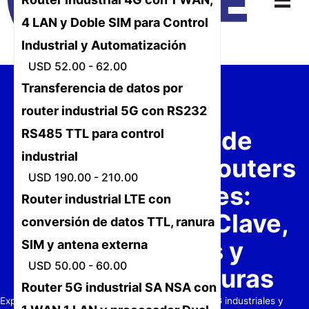
4 LAN y Doble SIM para Control
Industrial y Automatización
USD 52.00 - 62.00
Transferencia de datos por
router industrial 5G con RS232
Perspectivas de
RS485 TTL para control
industrial
Fabricantes de Routers
USD 190.00 - 210.00
4G Industriales:
Router industrial LTE con
Características Clave,
conversión de datos TTL, ranura
Aplicaciones y
SIM y antena externa
USD 50.00 - 60.00
Tendencias Futuras
Router 5G industrial SA NSA con
Explore el mundo de los fabricantes de routers 4G industriales y