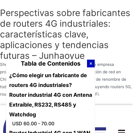
Perspectivas sobre fabricantes
de routers 4G industriales:
características clave,
aplicaciones y tendencias
futuras – Junhaoyue
Tabla de Contenidos
Shenzhen Junhaoyue Technology Co., Ltd. es una empresa
profesional en el campo de equipos de comunicación de red en
¿Cómo elegir un fabricante de
China, y Junhaoyue es un fabricante y proveedor de renombre de
routers 4G industriales?
todo tipo de equipos de comunicación de red, incluyendo routers 5G,
routers WiFi inalámbricos, routers 4G y routers WiFi.
Router industrial 4G con Antena
Extraíble, RS232, RS485 y
Ir
Watchdog
al
USD 60.00 - 70.00
contenido
Router Industrial 4G con 1 WAN,