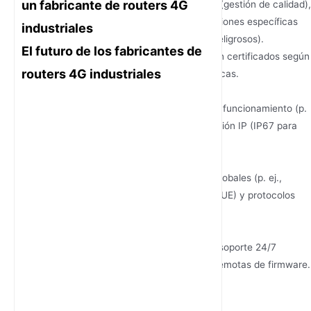
un fabricante de routers 4G
Busque certificaciones como ISO 9001 (gestión de calidad),
IEC 62443 (ciberseguridad) y certificaciones específicas
industriales
del sector (p. ej., ATEX para entornos peligrosos).
El futuro de los fabricantes de
Ejemplo: los routers de Junhaoyue están certificados según
routers 4G industriales
IEC 61850-3 para subestaciones eléctricas.
Evalúe la durabilidad medioambiental
Compruebe el rango de temperatura de funcionamiento (p.
ej., -40°C a 75°C) y el grado de protección IP (IP67 para
resistencia al polvo y al agua).
Pruebe la compatibilidad
Asegúrese de que admita bandas LTE globales (p. ej.,
Banda 28 para APAC, Banda 20 para la UE) y protocolos
VPN (IPsec, OpenVPN).
Evalúe los servicios de soporte
Priorice a los fabricantes que ofrezcan soporte 24/7
respaldado por SLA y actualizaciones remotas de firmware.