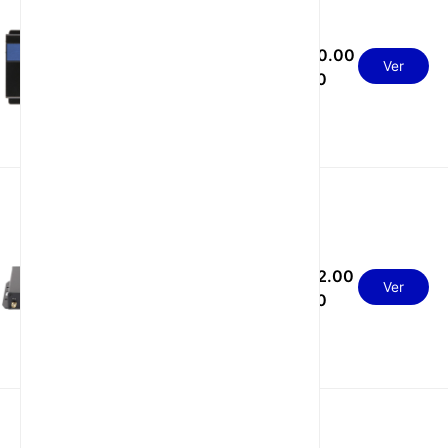
Router industrial 4G
USD 60.00
con Antena Extraíble,
Ver
RS232, RS485 y
- 70.00
Watchdog
Router Industrial 4G
con 1 WAN, 4 LAN y
USD 52.00
Doble SIM para
Ver
- 62.00
Control Industrial y
Automatización