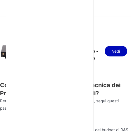
USD
Router 5g industriale
dual sim 4 LAN 1 WAN
190.00 -
Vedi
con watchdog
210.00
Come Valutare la Competenza Tecnica dei
Produttori di Router 4G Industriali?
Per valutare le capacità tecniche di un produttore, segui questi
passaggi:
Ricerca gli Investimenti in R&S
Chiedi informazioni sulla loro allocazione del budget di R&S