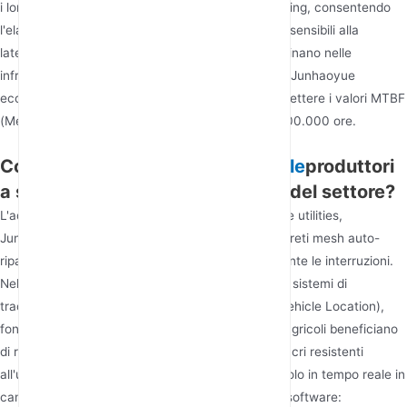
i loro router incorporano capacità di edge computing, consentendo
l'elaborazione dei dati localizzata per applicazioni sensibili alla
latenza. I produttori europei e nordamericani dominano nelle
infrastrutture legacy, ma aziende asiatiche come Junhaoyue
eccellono nell'efficienza dei costi senza compromettere i valori MTBF
(Mean Time Between Failures) che superano le 100.000 ore.
Come fanno i
Router 4G Industriale
produttori
a soddisfare le diverse esigenze del settore?
L'adattabilità definisce i principali produttori. Per le utilities,
Junhaoyue integra router conformi a SCADA con reti mesh auto-
riparanti per mantenere la stabilità della rete durante le interruzioni.
Nel settore dei trasporti, i loro router supportano i sistemi di
tracciamento GPS/GLONASS e AVL (Automatic Vehicle Location),
fondamentali per la gestione delle flotte. I clienti agricoli beneficiano
di router 4G alimentati a energia solare con involucri resistenti
all'umidità, che consentono il monitoraggio del suolo in tempo reale in
campi remoti. La personalizzazione si estende al software: