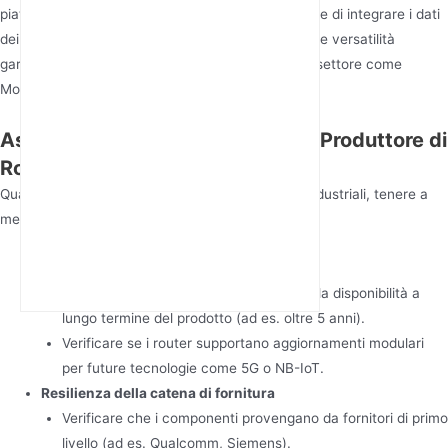
piattaforme basate su API consentono alle aziende di integrare i dati
dei router negli ecosistemi ERP o IoT esistenti. Tale versatilità
garantisce la conformità a protocolli specifici del settore come
Modbus, PROFINET o DNP3.
Aspetti Chiave nella Scelta di un Produttore di
Router 4G Industriali
Quando si seleziona un produttore di router 4G industriali, tenere a
mente questi fattori critici:
Gestione del ciclo di vita
Assicurarsi che il produttore garantisca la disponibilità a
lungo termine del prodotto (ad es. oltre 5 anni).
Verificare se i router supportano aggiornamenti modulari
per future tecnologie come 5G o NB-IoT.
Resilienza della catena di fornitura
Verificare che i componenti provengano da fornitori di primo
livello (ad es. Qualcomm, Siemens).