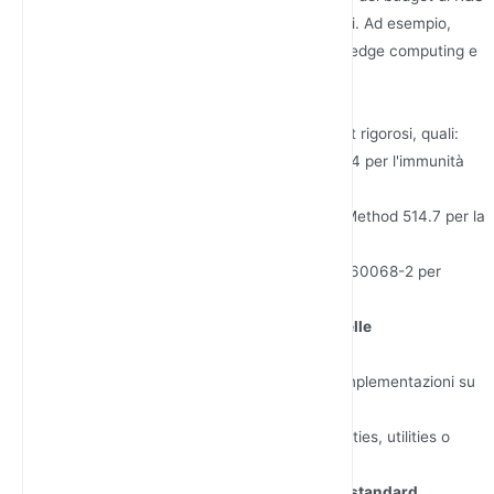
(% del fatturato) e sui brevetti depositati. Ad esempio,
Junhaoyue detiene oltre 15 brevetti nel edge computing e
nella connettività IoT.
Esamina i Protocolli di Test
Verifica se i router sono sottoposti a test rigorosi, quali:
Test EMC
: Conformità a EN 55032/24 per l'immunità
elettromagnetica.
Test di Vibrazione
: MIL-STD-810G Method 514.7 per la
resistenza al trasporto.
Test di Umidità e Temperatura
: IEC 60068-2 per
ambienti difficili.
Esaminare la scalabilità e la cronologia delle
implementazioni
Richiedere case study che dimostrino implementazioni su
larga scala (ad es. oltre 10.000 nodi).
Cercare esempi in settori come smart cities, utilities o
trasporti.
Verificare certificazioni e conformità agli standard