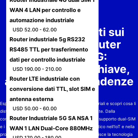
WAN 4 LAN per controllo e
automazione industriale
Approfondimenti sui
USD 52.00 - 62.00
Router industriale 5g RS232
produttori di router
RS485 TTL per trasferimento
industriali 4G:
dati per controllo industriale
caratteristiche chiave,
USD 190.00 - 210.00
applicazioni e tendenze
Router LTE industriale con
conversione dati TTL, slot SIM e
future
antenna esterna
Esplora il mondo dei produttori di router 4G industriali e scopri cosa li
USD 50.00 - 60.00
distingue nell'offrire soluzioni di connettività robuste. Dalla
Router Industriale 5G SA NSA 1
comprensione delle funzionalità avanzate come il supporto dual-SIM
e i design robusti all'esplorazione del loro ruolo critico nell'IoT e nella
WAN 1 LAN Dual-Core 880MHz
produzione intelligente, questo articolo approfondisce la tecnologia
USD 170.00 - 180.00