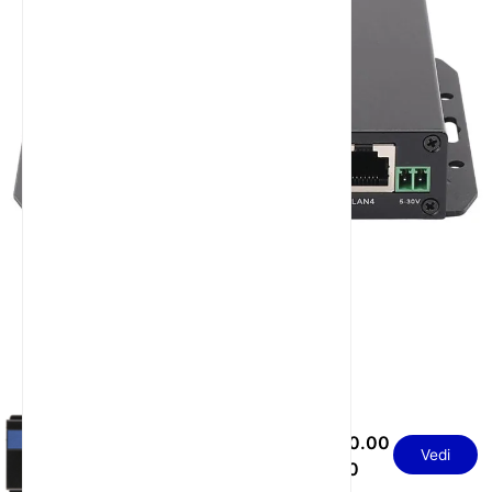
Router 4G industriale
USD 60.00
con antenna rimovibile
Vedi
RS232 RS485 e
- 70.00
watchdog