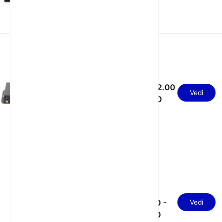
Router industriale 4G
dual SIM 1 WAN 4 LAN
USD 52.00
per controllo e
Vedi
- 62.00
automazione
industriale
Router industriale 5g
USD
RS232 RS485 TTL per
190.00 -
Vedi
trasferimento dati per
210.00
controllo industriale