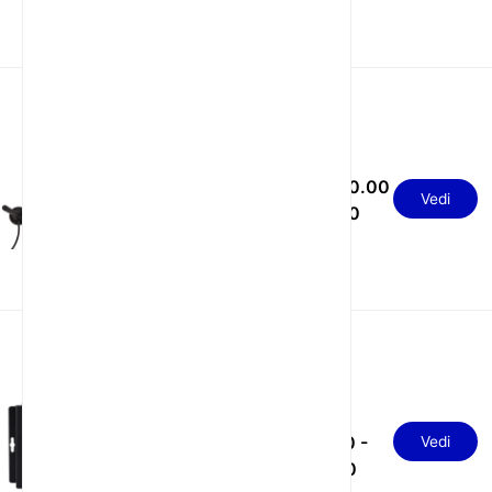
Router LTE industriale
USD 50.00
con conversione dati
Vedi
TTL, slot SIM e
- 60.00
antenna esterna
USD
Router Industriale 5G
SA NSA 1 WAN 1 LAN
170.00 -
Vedi
Dual-Core 880MHz
180.00