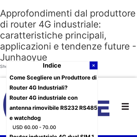
Approfondimenti dal produttore
di router 4G industriale:
caratteristiche principali,
applicazioni e tendenze future -
Junhaoyue
Indice
Shenzhen Junhaoyue Technology Co., Ltd. è un
Come Scegliere un Produttore di
Vai
Router 4G Industriali?
al
contenuto
Router 4G industriale con
antenna rimovibile RS232 RS485
e watchdog
USD 60.00 - 70.00
Router industriale 4G dual SIM 1