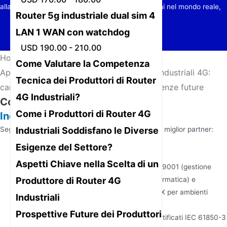
alla base di questi dispositivi. Scopri le applicazioni nel mondo reale,
Router 5g industriale dual sim 4
LAN 1 WAN con watchdog
USD 190.00 - 210.00
Home
/
Notizie
/
Come Valutare la Competenza
Approfondimenti sui produttori di router industriali 4G:
Tecnica dei Produttori di Router
caratteristiche chiave, applicazioni e tendenze future
4G Industriali?
Come scegliere un
Router 4G
Come i Produttori di Router 4G
Industriale
Produttore?
Industriali Soddisfano le Diverse
Segui questa guida passo-passo per identificare il miglior partner:
Esigenze del Settore?
Verificate le Certificazioni
Aspetti Chiave nella Scelta di un
Verifica la presenza di certificazioni ISO 9001 (gestione
Produttore di Router 4G
della qualità), IEC 62443 (sicurezza informatica) e
specifiche del settore (ad esempio, ATEX per ambienti
Industriali
pericolosi).
Prospettive Future dei Produttori
Esempio: I router di Junhaoyue sono certificati IEC 61850-3