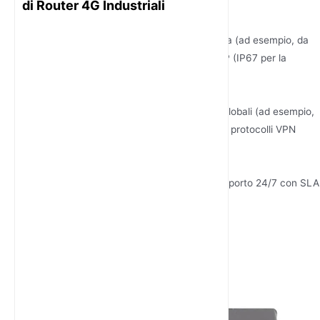
di Router 4G Industriali
per le sottostazioni elettriche.
Valuta la Durata Ambientale
Verifica il range di temperatura operativa (ad esempio, da
-40°C a 75°C) e il grado di protezione IP (IP67 per la
resistenza a polvere/acqua).
Verifica la Compatibilità
Assicurati il supporto per le bande LTE globali (ad esempio,
Band 28 per APAC, Band 20 per l'UE) e i protocolli VPN
(IPsec, OpenVPN).
Valuta i Servizi di Supporto
Dai priorità ai produttori che offrono supporto 24/7 con SLA
e aggiornamenti firmware remoti.