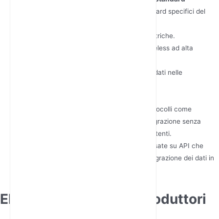
Assicurarsi che i router soddisfino standard specifici del
settore, quali:
IEC 61850-3 per le sottostazioni elettriche.
IEEE 802.11ac per comunicazioni wireless ad alta
velocità.
Conformità GDPR per la privacy dei dati nelle
applicazioni IoT.
Valutare le capacità di integrazione
Confermare che i router supportino protocolli come
Modbus, PROFINET o DNP3 per un'integrazione senza
soluzione di continuità con i sistemi esistenti.
Verificare la presenza di piattaforme basate su API che
consentano la personalizzazione e l'integrazione dei dati in
ecosistemi ERP o IoT.
Elenco dei principali produttori