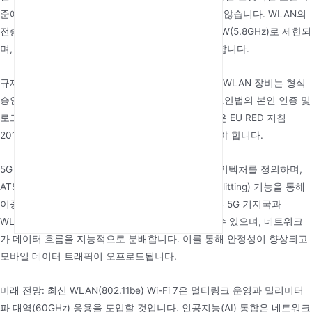
준에서 WLAN 신호는 건강에 해로운 영향을 미치지 않습니다. WLAN의
전송 전력은 일반적으로 100mW(2.4GHz) 및 200mW(5.8GHz)로 제한되
며, 휴대폰보다 훨씬 낮고 거리에 따라 급격히 감소합니다.
규제 준수: 중국의 무선 전파 관리 규정에 따라 모든 WLAN 장비는 형식
승인 면허를 취득해야 합니다. 공공 구축은 사이버보안법의 본인 인증 및
로그 보존 요구 사항을 준수해야 합니다. 수출 제품은 EU RED 지침
2014/53/EU 또는 미국 FCC Part 15 규정을 충족해야 합니다.
5G 통합: 3GPP Release 16은 5G와 WLAN 융합 아키텍처를 정의하며,
ATSSS(Access Traffic Steering, Switching and Splitting) 기능을 통해
이중 네트워크 동시 전송을 가능하게 합니다. 단말은 5G 기지국과
WLAN AP를 통해 동시에 코어 네트워크에 연결할 수 있으며, 네트워크
가 데이터 흐름을 지능적으로 분배합니다. 이를 통해 안정성이 향상되고
모바일 데이터 트래픽이 오프로드됩니다.
미래 전망: 최신 WLAN(802.11be) Wi-Fi 7은 멀티링크 운영과 밀리미터
파 대역(60GHz) 응용을 도입할 것입니다. 인공지능(AI) 통합은 네트워크