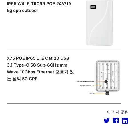
IP65 Wifi 6 TR069 POE 24V/1A
5g cpe outdoor
X75 POE IP65 LTE Cat 20 USB
3.1 Type-C 5G Sub-6GHz mm
Wave 10Gbps Ethernet 포트가 있
는 실외 5G CPE
이 기사 공유