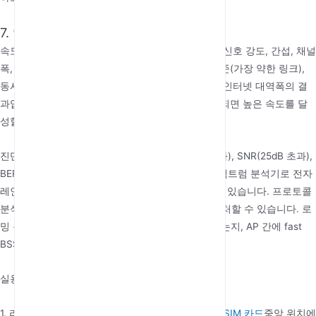
7. 일반적인 문제 및 실용적인 팁
속도에 영향을 미치는 주요 요인: 실제 체감 속도는 신호 강도, 간섭, 채널
폭, AP와 클라이언트가 모두 지원하는 프로토콜 표준(가장 약한 링크),
동시 연결 장치 수(대역폭 공유) 및 ISP가 제공하는 인터넷 대역폭의 결
과입니다. Wi-Fi 6 휴대폰이 Wi-Fi 4 라우터에 연결되면 높은 속도를 달
성할 수 없습니다.
진단 방법: 일반적인 결함은 신호 강도(-67dBm 초과), SNR(25dB 초과),
BER(10⁶ 미만)을 확인하여 진단할 수 있습니다. 스펙트럼 분석기로 전자
레인지나 블루투스 기기와 같은 간섭원을 식별할 수 있습니다. 프로토콜
분석기는 재전송률이 높은 비정상적인 프레임을 캡처할 수 있습니다. 로
밍 문제의 경우 802.11k 이웃 보고가 활성화되어 있는지, AP 간에 fast
BSS 전환이 구성되어 있는지 확인하십시오.
실용적인 최적화 팁 요약:
1. 라우터를
cpe 4G LTE 라우터
또는
WiFi 라우터 5G SIM 카드
중앙 위치에