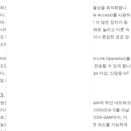
최신 세대: 802.11ax(Wi-Fi 6)는 고밀도 환경에서 효율성을 최적화합니
다. OFDMA(Orthogonal Frequency-Division Multiple Access)를 사용하
여 채널을 더 작은 리소스 유닛(RU)으로 나누어 훨씬 더 많은 장치가 동
시에 통신할 수 있게 합니다. AP당 동시 연결 수를 4배로 늘리고 이론 속
도 9.6Gbps에 도달하므로 스마트 기기가 많은 가정이나 혼잡한 공공 장
소에 이상적입니다.
미래 동향: 곧 출시될 802.11be(Wi-Fi 7)는 MLO(Multi-Link Operation)를
도입하여 장치가 여러 대역을 통해 동시에 데이터를 전송할 수 있게 합니
다. 5밀리초 미만의 지연 시간, 단일 장치 속도 20Gbps 이상, 산업용 IoT
및 8K 비디오 스트리밍 지원을 약속합니다.
3. 신호 생성, 전파 및 감쇠
생성 및 변조: cpe 4g lte router 또는 wifi router 5g sim의 무선 네트워크
카드는 변조(modulation)라는 과정을 통해 디지털 데이터(0과 1)를 아날
로그 전파로 변환합니다. 기본 BPSK부터 효율적인 1024-QAM까지, 더
높은 변조 차수는 파동당 더 많은 비트를 담아 더 빠른 속도를 가능하게