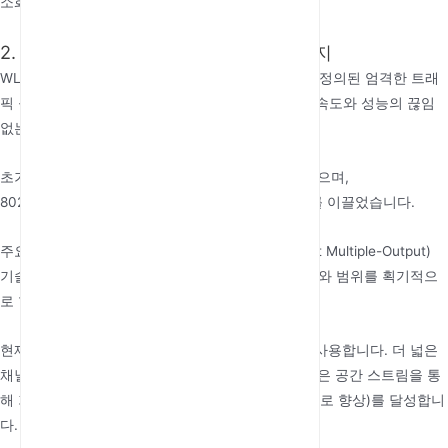
소화하도록 '서브 채널'로 세분화됩니다.
2. 프로토콜 진화: 802.11에서 Wi-Fi 7까지
WLAN 신호는 IEEE 802.11 프로토콜 제품군에 의해 정의된 엄격한 트래
픽 규칙을 따라야 합니다. 이 표준의 진화는 WLAN 속도와 성능의 끊임
없는 발전을 보여줍니다.
초기 표준: 최초의 802.11(1997)은 2Mbps만 지원했으며,
802.11b(2.4GHz)와 802.11a(5GHz)가 초기 대중화를 이끌었습니다.
주요 도약: 802.11n(Wi-Fi 4)은 MIMO(Multiple-Input Multiple-Output)
기술을 도입하여 여러 안테나를 동시에 사용해 속도와 범위를 획기적으
로 향상시켰습니다.
현재 주류: 802.11ac(Wi-Fi 5)는 주로 5GHz 대역을 사용합니다. 더 넓은
채널(최대 160MHz), 고급 변조(256-QAM) 및 더 많은 공간 스트림을 통
해 기가비트 이론 속도(최대 1.3Gbps, 이후 3.5Gbps로 향상)를 달성합니
다.