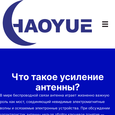
Перейти
к
содержимому
Что такое усиление
антенны?
В мире беспроводной связи антенна играет жизненно важную
роль как мост, соединяющий невидимые электромагнитные
волны и осязаемые электронные устройства. При обсуждении
характеристик антенны нельзя обойти ключевое понятие —