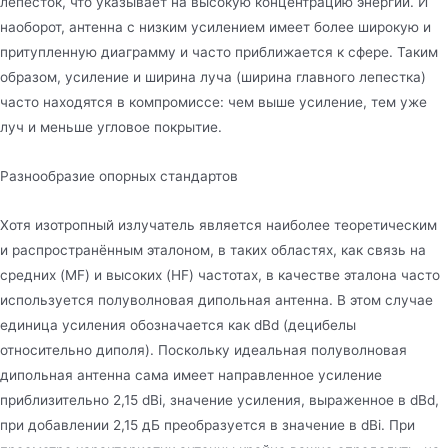
лепесток, что указывает на высокую концентрацию энергии. И
наоборот, антенна с низким усилением имеет более широкую и
притупленную диаграмму и часто приближается к сфере. Таким
образом, усиление и ширина луча (ширина главного лепестка)
часто находятся в компромиссе: чем выше усиление, тем уже
луч и меньше угловое покрытие.
Разнообразие опорных стандартов
Хотя изотропный излучатель является наиболее теоретическим
и распространённым эталоном, в таких областях, как связь на
средних (MF) и высоких (HF) частотах, в качестве эталона часто
используется полуволновая дипольная антенна. В этом случае
единица усиления обозначается как dBd (децибелы
относительно диполя). Поскольку идеальная полуволновая
дипольная антенна сама имеет направленное усиление
приблизительно 2,15 dBi, значение усиления, выраженное в dBd,
при добавлении 2,15 дБ преобразуется в значение в dBi. При