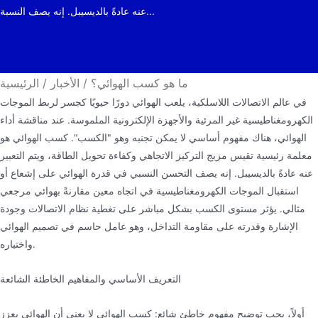
عنه عادةً بالديسيبل. إنه يصف النسبة...
ما هو كسب الهوائي؟
/
الأخبار
/
الرئيسية
في عالم الاتصالات اللاسلكية، يلعب الهوائي دورًا حيويًا كجسر لربط الموجات
الكهرومغناطيسية غير المرئية والأجهزة الإلكترونية الملموسة. عند مناقشة أداء
الهوائي، هناك مفهوم أساسي لا يمكن تجنبه وهو "الكسب". كسب الهوائي هو
معلمة رئيسية تقيس مزيج التركيز الاتجاهي وكفاءة تحويل الطاقة، ويتم التعبير
عنه عادةً بالديسيبل. إنه يصف التحسن النسبي في قدرة الهوائي على إشعاع أو
استقبال الموجات الكهرومغناطيسية في اتجاه معين مقارنةً بهوائي مرجعي
مثالي. يؤثر مستوى الكسب بشكل مباشر على تغطية نظام الاتصالات وجودة
الإشارة وقدرته على مقاومة التداخل، وهو عامل حاسم في تصميم الهوائي
واختياره.
التعريف الأساسي والمفاهيم الخاطئة الشائعة
أولاً، يجب توضيح مفهوم خاطئ شائع: كسب الهوائي لا يعني أن الهوائي يعزز