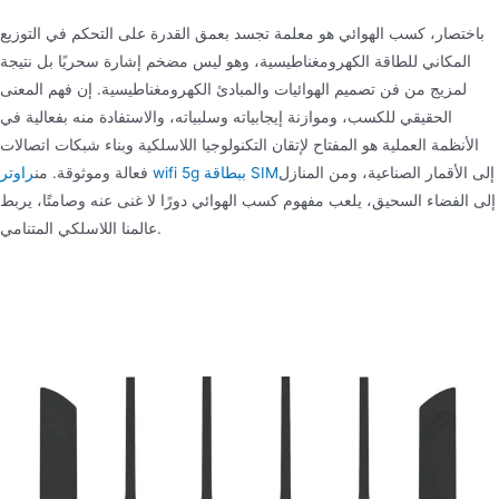
باختصار، كسب الهوائي هو معلمة تجسد بعمق القدرة على التحكم في التوزيع
المكاني للطاقة الكهرومغناطيسية، وهو ليس مضخم إشارة سحريًا بل نتيجة
لمزيج من فن تصميم الهوائيات والمبادئ الكهرومغناطيسية. إن فهم المعنى
الحقيقي للكسب، وموازنة إيجابياته وسلبياته، والاستفادة منه بفعالية في
الأنظمة العملية هو المفتاح لإتقان التكنولوجيا اللاسلكية وبناء شبكات اتصالات
إلى الأقمار الصناعية، ومن المنازل
راوتر wifi 5g ببطاقة SIM
فعالة وموثوقة. من
إلى الفضاء السحيق، يلعب مفهوم كسب الهوائي دورًا لا غنى عنه وصامتًا، يربط
عالمنا اللاسلكي المتنامي.