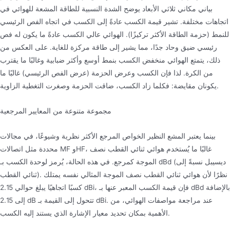
بياني مكاني ثلاثي الأبعاد يوضح الشدة النسبية للطاقة المشعة للهوائي في
اتجاهات مختلفة. تشير قيمة الكسب عادةً إلى الكسب في اتجاه الفص الرئيسي
للنمط (حزمة الطاقة الأكثر تركيزًا). الهوائي عالي الكسب عادةً ما يكون له فص
رئيسي ضيق وحاد جدًا، مما يشير إلى طاقة مركزة للغاية. على العكس من
ذلك، يتمتع الهوائي منخفض الكسب بنمط أوسع وأكثر ضبابية وغالبًا ما يقترب
من الكرة. لذا فإن الكسب وعرض الحزمة (عرض الفص الرئيسي) غالبًا ما
يكونان مقايضة: فكلما زاد الكسب، ضاقت الحزمة وصغرت التغطية الزاوية.
مجموعة متنوعة من المعايير المرجعية
بينما يعتبر المشع النظير الخواص المرجع الأكثر نظرية وشيوعًا، في مجالات
محددة مثل اتصالات MF وHF، غالبًا ما يُستخدم هوائي ثنائي القطب نصف
الموجة كمرجع. في هذه الحالة، يُرمز لوحدة الكسب بـ dBd (ديسيبل نسبةً إلى
ثنائي القطب). نظرًا لأن هوائي ثنائي القطب نصف الموجة المثالي نفسه يمتلك
كسبًا اتجاهيًا يبلغ حوالي 2.15 dBi، فإن قيمة الكسب المعبر عنها بـ dBd بالإضافة
إلى 2.15 dB تتحول إلى القيمة بـ dBi. عند مراجعة مواصفات الهوائي، من
الأهمية بمكان تحديد معيار الإشارة الذي يستند إليه الكسب.