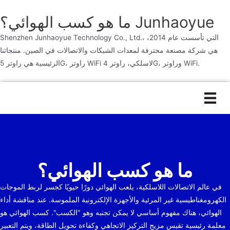
ما هو كسب الهوائي؟ Junhaoyue
Shenzhen Junhaoyue Technology Co., Ltd.، التي تأسست عام 2014،
هي شركة مصنعة محترفة لمعدات الشبكات والاتصالات في الصين. منتجاتنا
الرئيسية هي راوتر 5G، راوتر WiFi لاسلكي، راوتر 4G، وراوتر WiFi.
تخطى
إلى
المحتوى
ما هو كسب الهوائي؟
في عالم الاتصالات اللاسلكية، يلعب الهوائي دورًا حيويًا كجسر لربط الموجات
الكهرومغناطيسية غير المرئية والأجهزة الإلكترونية الملموسة. عند مناقشة أداء
الهوائي، هناك مفهوم أساسي لا يمكن تجنبه وهو "الكسب". كسب الهوائي هو
معلمة رئيسية تقيس مزيج التركيز الاتجاهي وكفاءة تحويل الطاقة، ويتم التعبير