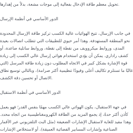
تحويل معظم طاقة الإدخال بفعالية إلى موجات مشعة، بدلاً من إهدارها.
الدور الأساسي في أنظمة الإرسال
في جانب الإرسال، تتيح الهوائيات عالية الكسب تركيز طاقة الإرسال المحدودة
نحو المنطقة المستهدفة. وهذا أمر حيوي للتطبيقات التي تتطلب اتصالات بعيدة
المدى، وروابط ميكروويف من نقطة إلى نقطة، وروابط ساتلية صاعدة، أو
كشف راداري. يمكن أن يؤدي استخدام هوائي إرسال عالي الكسب إلى زيادة
قوة الإشارة بشكل كبير في الاتجاه المطلوب دون زيادة طاقة المرسل (التي
غالبًا ما تستلزم تكاليف أعلى وقيودًا تنظيمية أكثر صرامة)، وبالتالي توسيع نطاق
الاتصال أو تحسين دقة الكشف.
الدور الأساسي في أنظمة الاستقبال
في جهة الاستقبال، يكون الهوائي عالي الكسب مهمًا بنفس القدر؛ فهو يعمل
كأذن أكثر حدةً، إذ يجمع المزيد من الطاقة الكهرومغناطيسية من اتجاه محدد.
وهذا مفيد للغاية لاستقبال الإشارات الضعيفة (مثل البث التلفزيوني عبر الأقمار
الصناعية وإشارات المسابير الفضائية العميقة)، أو لاستخلاص الإشارات