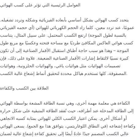
العوامل الرئيسية التي تؤثر على كسب الهوائي
يتحدد كسب الهوائي بشكل أساسي بأبعاده الفيزيائية وشكله وتردد تشغيله.
عمومًا، عند تردد معين، كلما زاد الحجم الكهربائي للهوائي (أي حجمه الفيزيائي
بالنسبة لطول الموجة) ارتفع الكسب المحتمل. على سبيل المثال، يتناسب
كسب هوائي العاكس المكافئ طرديًا مع مساحة فتحته وعكسيًا مع مربع طول
الموجة – وهذا هو سبب حاجة أطباق استقبال الأقمار الصناعية إلى أن تكون
كبيرة نسبيًا لالتقاط إشارات الأقمار الصناعية الضعيفة. علاوة على ذلك، فإن
تصميمات الهوائيات مثل هوائيات ياغي، والهوائيات الحلزونية، وهوائيات
المصفوفة، كلها تستخدم هياكل محددة لتحقيق أنماط إشعاع عالية الكسب.
العلاقة بين الكسب والكفاءة
الكفاءة هي معلمة مهمة أخرى، وهي نسبة الطاقة المشعة بواسطة الهوائي
إلى الطاقة المدخلة عند أطرافه، حيث تُفقد الطاقة المتبقية على شكل حرارة
أو أشكال أخرى. يمكن اعتبار الكسب الكلي للهوائي بمثابة كسبه الاتجاهي
وكفاءة إشعاعه (في النطاق اللوغاريتمي، يتوافق هذا مع الجمع). يسعى الهوائي
عالي الكسب المصمم جيدًا عادةً أيضًا إلى تحقيق كفاءة إشعاع عالية لضمان