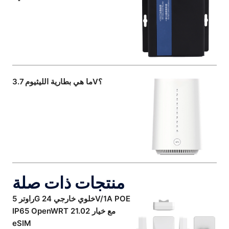
ما هي بطارية الليثيوم 3.7V؟
منتجات ذات صلة
راوتر 5G خلوي خارجي 24V/1A POE
IP65 OpenWRT 21.02 مع خيار
eSIM