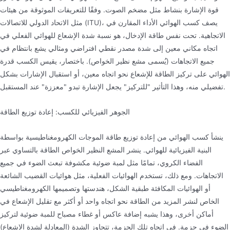
قوة الإشارة بنشاط مثل مضخم الصوت. وفقًا للتعريفات الموثوقة من هيئات
مثل الاتحاد الدولي للاتصالات (ITU)، يصف كسب الهوائي الأداء المقارن في
الاتجاهية. تحت نفس طاقة الإدخال، هو نسبة شدة الإشعاع للهوائي الفعلي في
اتجاه مكاني معين إلى شدة مصدر نقطي افتراضي ومثالي يشع بانتظام في
جميع الاتجاهات (يُسمى مشع نظير الخواص). باختصار، يقيس الكسب قدرة
الهوائي على تركيز الطاقة للإشعاع نحو اتجاه معين، أو استقبال الإشارات بشكل
تفضيلي منه، وهذا التأثير "للتركيز" يجعل الإشارة تبدو "معززة" عند المستقبل.
الجوهر الفيزيائي للكسب: إعادة توزيع الطاقة
ينشأ كسب الهوائي من إعادة توزيع طاقة الموجات الكهرومغناطيسية بواسطة
البنية الفيزيائية للهوائي. ينشر المشع النظير الخواص الطاقة بالتساوي عبر
الفضاء الكروي، تمامًا مثل لمبة ضوئية مكشوفة تبعث الضوء في جميع
الاتجاهات. ومع ذلك، تستخدم الهوائيات الفعلية، مثل هوائيات القضيب الشائعة
أو الهوائيات المكافئة طبقية الشكل، هندستها وتصميمها الكهرومغناطيسي
الخاص لنشر المزيد من الطاقة نحو اتجاه واحد أو أكثر مع تقليل الإشعاع في
أماكن أخرى، وهذا يشبه إضافة عاكس أو غطاء مصباح للمبة ضوئية لتركيز
الضوء في حزمة. في اتجاه تلك الحزمة، تتجاوز الشدة (المعادلة لشدة الإشعاع)