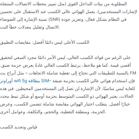
المطلوبة من بيئات التداخل القوي (مثل تمييز محطات الاتصالات المتنقلة
لإشارات المستخدمين). يعمل الهوائي عالي الكسب عند الاستقبال على تحسين
نسبة الإشارة إلى الضوضاء (SNR) في النظام بشكل فعال، وتعزيز جودة
الاتصال وتقليل معدلات خطأ البت.
الكسب الأعلى ليس دائمًا أفضل: مقايضات التطبيق
على الرغم من فوائد الكسب العالي، ليس الأمر دائمًا مجرد السعي لتحقيق
أقصى قيمة. كما هو ملاحظ، يرتبط الكسب العالي عادةً بعرض حزمة ضيق.
بالنسبة للتطبيقات التي تحتاج إلى تغطية شاملة الاتجاهات – مثل أبراج بث FM
– فإن استخدام هوائي عالي الكسب بحزمة ضيقة
راوتر wifi 5g ببطاقة SIM
أو
للغاية ليس مناسبًا، لأن الإشارة لن تصل إلى المستخدمين المحيطين. في هذه
الحالات، يعتبر الهوائي ذو الكسب المتوسط بحزمة أوسع أو شكل نمط محدد
خيارًا أفضل. يتطلب اختيار الهوائي مقايضة شاملة تتضمن الكسب، وعرض
الحزمة، ومنطقة التغطية، والحجم، والتكلفة، وعوامل أخرى.
قياس وتحديد الكسب