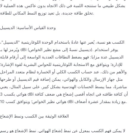
بشكل طبيعي ما ستنتجه اللمبة في ذلك الاتجاه بدون عاكس. هذه العملية لا
تخلق طاقة جديدة، بل تعيد توزيع النمط المكاني للطاقة.
وحدة القياس الأساسية: الديسيبل
الكسب هو نسبة، يُعبر عنها عادةً باستخدام الوحدة اللوغاريتمية "الديسيبل"،
ويُرمز لها بـ dBi (ديسيبل نسبةً إلى مشع نظير الخواص). يوفر استخدام
الديسيبل عدة مزايا: فهو يضغط النطاقات العددية الواسعة إلى أرقام قابلة
للإدارة؛ ويتوافق مع الاستجابة اللوغاريتمية للحواس البشرية لقوة الإشارة؛
والأهم من ذلك، عند حساب الكسب الكلي أو الخسارة لنظام متعدد المراحل
مثل جهاز الإرسال والكابل والهوائي، يمكن إضافة قيم الديسيبل أو طرحها
مباشرةً، مما يبسط الحسابات الهندسية بشكل كبير. على سبيل المثال، يعني
هوائي بكسب 3 dBi أن كثافة طاقته في اتجاه أقصى إشعاع هي ضعف كثافة
هوائي نظير الخواص؛ ويتوافق كسب 10 dBi مع زيادة بمقدار عشرة أضعاف.
العلاقة الوثيقة بين الكسب ونمط الإشعاع
لا يمكن فهم الكسب بمعزل عن نمط إشعاع الهوائي. نمط الإشعاع هو رسم