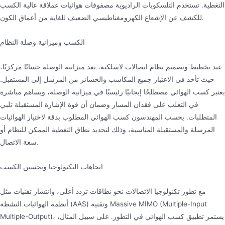
التغطية. تستخدم التلسكوبات الراديوية مصفوفات هوائيات عملاقة عالية الكسب
للكشف عن الإشعاع الكهرومغناطيسي الضعيف للغاية من أعماق الكون.
الكسب وميزانية وصلة النظام
عند تخطيط وتصميم نظام اتصالات لاسلكية، تعد ميزانية الوصلة حسابًا مركزيًا،
حيث تأخذ في الاعتبار جميع المكاسب والخسائر من المرسل إلى المستقبل.
يعتبر كسب الهوائي مصطلحًا إيجابيًا رئيسيًا في ميزانية الوصلة، ويساهم مباشرة
في التغلب على فقدان المسار وضمان أن قوة الإشارة المستقبلة تلبي
المتطلبات. يحسب المهندسون كسب الهوائي المطلوب بدقة لاختيار الهوائيات
المرسلة والمستقبلة المناسبة، وذلك لتحديد نطاق التغطية الممكن للنظام أو
سعة الاتصال.
اتجاهات التكنولوجيا وتحسين الكسب
مع تطور تكنولوجيا الاتصالات نحو نطاقات تردد أعلى، وانتشار تقنيات مثل
أنظمة الهوائيات النشطة (AAS) وتقنية Massive MIMO (Multiple-Input
Multiple-Output)، يستمر تطبيق كسب الهوائي في التطور. على سبيل المثال،