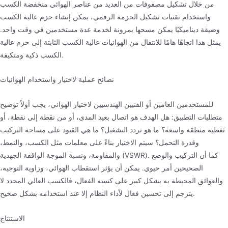
من خلال تشكيل مصفوفات من العديد من عناصر الهوائي منخفضة الكسب
واستخدام تقنيات تشكيل الحزمة الرقمي، يمكن إنشاء حزم عالية الكسب
وضيقة ديناميكيًا يمكن مسحها بمرونة لخدمة عدة مستخدمين في وقت واحد.
يمثل هذا اتجاهًا هامًا للانتقال من الهوائيات عالية الكسب الثابتة إلى حزم عالية
الكسب ذكية ومتكيفة.
نصائح عملية لاختيار واستخدام الهوائيات
للمستخدمين العامين أو الفنيين الهندسيين لاختيار الهوائي، يجب أولاً توضيح
متطلبات التطبيق: هل الهدف هو اتصال بعيد المدى، أو من نقطة إلى نقطة، أو
تغطية منطقة واسعة؟ ما هو تردد التشغيل؟ ما هي القيود على مساحة التركيب
وقدرة التحمل؟ سيتم الاختيار بناءً على معلمات مثل الكسب، والنمط،
والمقاومة، ونسبة الموجة الواقفة الجهدية (VSWR). كما أن التركيب والوضع
الصحيحين أمر حيوي. يمكن أن يؤثر استقطاب الهوائي، وزاوية التوجيه،
والعوائق المحيطة به بشكل كبير على كسبه الفعال، فالكسب العالي المحدد لا
يترجم إلى تحسين فعال لأداء النظام إلا عند استخدامه بشكل صحيح.
الاستنتاج