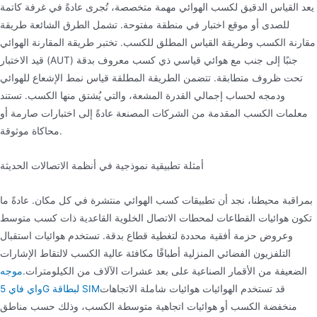
يعد القياس الدقيق لكسب الهوائي مهمة متخصصة، تُجرى عادةً في غرفة كاتمة
للصدى أو موقع اختبار في منطقة مفتوحة. تشمل الطرق الشائعة طريقة
مقارنة الكسب وطريقة القياس المطلق للكسب. تختبر طريقة المقارنة الهوائي
قيد الاختبار (AUT) جنبًا إلى جنب مع هوائي قياسي ذي كسب معروف بدقة
تحت ظروف متطابقة. تتضمن الطريقة المطلقة قياس نمط الإشعاع للهوائي
ودمجه لحساب إجمالي القدرة المشعة، والتي يُشتق منها الكسب. تستند
معلمات الكسب المقدمة من الشركات المصنعة عادةً إلى اختبارات صارمة أو
محاكاة موثوقة.
أمثلة تطبيقية نموذجية في أنظمة الاتصالات الحديثة
بمراقبة محيطنا، نجد أن تطبيقات كسب الهوائي منتشرة في كل مكان. عادةً ما
تكون هوائيات القطاعات لمحطات الاتصال الخلوية القاعدية ذات كسب متوسط
وعروض حزمة أفقية محددة لتغطية قطاع بدقة. تستخدم هوائيات استقبال
التلفزيون الفضائي المنزلية أطباقًا مكافئة عالية الكسب لالتقاط الإشارات
الضعيفة من الأقمار الصناعية على بعد عشرات الآلاف من الكيلومترات.
موجه
قد تستخدم الهوائيات هوائيات شاملة الاتجاهات
واي فاي 5G لبطاقة SIM
منخفضة الكسب أو هوائيات اتجاهية متوسطة الكسب، وذلك حسب مناطق