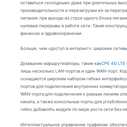
оставаться «холодным» даже при длительных выс
производительности и перезагрузки из-за перег
питания: при выходе из строя одного блока питан
нулевые перерывы в работе сети. Такая конструк
финансах и здравоохранении.
Больше, чем «доступ в интернет»: широкие сете
Домашние маршрутизаторы, такие как
CPE 4G LTE
лишь несколько LAN-портов и один WAN-порт. Ко
оснащаются широким набором гибких интерфейсов
портов для подключения внутренних коммутаторов
WAN-порта для подключения к разным линиям опе
канала, а также консольные порты для углублённ
гибко добавлять модули по мере роста сети без 
Интеллектуальное управление трафиком: обеспеч