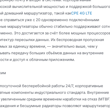
ысокой вычислительной мощностью и поддержкой большог
й домашний маршрутизатор, такой как
CPE 4G LTE
е справиться уже с 20 одновременно подключёнными
ивные маршрутизаторы обычно стабильно поддерживают сотн
менно. Это достигается за счёт более мощных процессоров
итектур пересылки данных. Их беспроводная пропускная
мых за единицу времени, — значительно выше, чем у
тывать передачу больших объёмов данных на внутренние
кости и доступ к облачным приложениям.
жим
глосуточной бесперебойной работы 24/7, корпоративные
атные компоненты индустриального стандарта. Внутренние
 увеличенным средним временем наработки на отказ (MTBF)
лаждения и бесшумные радиаторы позволяют маршрутизато