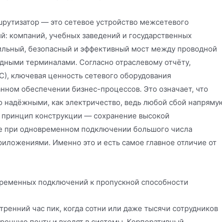
рутизатор — это сетевое устройство межсетевого
й: компаний, учебных заведений и государственных
бильный, безопасный и эффективный мост между проводной
дными терминалами. Согласно отраслевому отчёту,
IDC), ключевая ценность сетевого оборудования
анном обеспечении бизнес-процессов. Это означает, что
о надёжными, как электричество, ведь любой сбой напряму
й принцип конструкции — сохранение высокой
же при одновременном подключении большого числа
иложениями. Именно это и есть самое главное отличие от
овременных подключений к пропускной способности
ренний час пик, когда сотни или даже тысячи сотрудников
ронную почту и входят в системы. Корпоративный