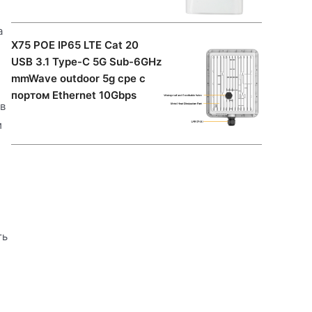
а
X75 POE IP65 LTE Cat 20
USB 3.1 Type-C 5G Sub-6GHz
mmWave outdoor 5g cpe с
портом Ethernet 10Gbps
в
и
ть