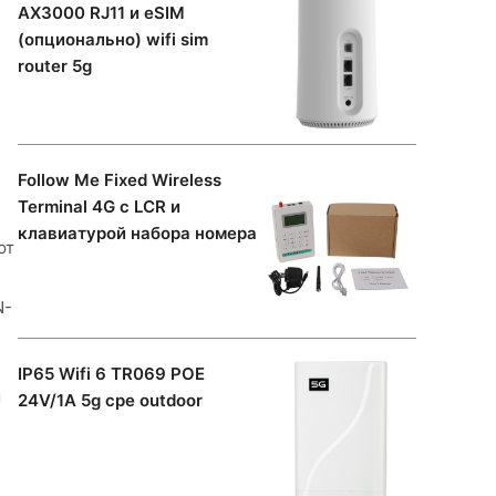
AX3000 RJ11 и eSIM
(опционально) wifi sim
router 5g
Follow Me Fixed Wireless
Terminal 4G с LCR и
клавиатурой набора номера
ют
N-
IP65 Wifi 6 TR069 POE
м
24V/1A 5g cpe outdoor