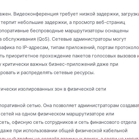
важен. Видеоконференция требует низкой задержки, загрузк
 терпит небольшие задержки, а просмотр веб-страниц
орпоративные беспроводные маршрутизаторы оснащены
а обслуживания (QoS). Сетевые администраторы могут
афика по IP-адресам, типам приложений, портам протоколо
ть приоритетное прохождение пакетов голосовых вызовов 
у критически важных бизнес-приложений даже при
ировать и распределять сетевые ресурсы.
гически изолированных зон в физической сети
поративной сетью. Она позволяет администраторам создава
 сетей на одном физическом маршрутизаторе или
еть, офисную сеть сотрудников и сеть финансового отдела
, даже при использовании общей физической кабельной
льный трафик не создаёт взаимных помех, а гости не могут