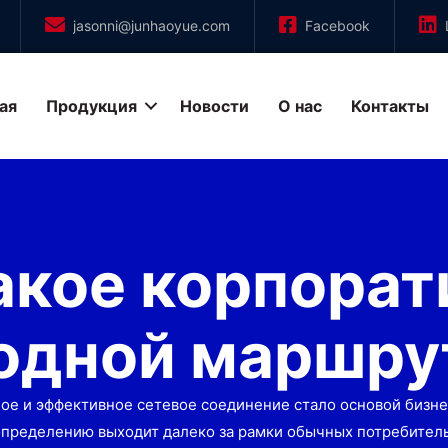
jasonni@junhaoyue.com
Facebook
ая
Продукция
Новости
О нас
Контакты
акое корпора
одной маршру
ое и эффективное сетевое соединение стало основой бизне
пределению выходит далеко за рамки обычных потребител