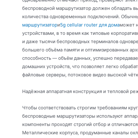
беспроводной маршрутизатор должен обладать в
количества одновременных подключений. Обычны
маршрутизатор
и
5g cellular router для дома
может н
устройствами, в то время как типовые корпорат
и даже тысячи беспроводных терминалов одновре
большего объёма памяти и оптимизированных арх
способность — объём данных, успешно передавае
домашних устройств, что позволяет легко обраба
файловые серверы, потоковое видео высокой чёт
Надёжная аппаратная конструкция и тепловой ре
Чтобы соответствовать строгим требованиям кру
беспроводные маршрутизаторы используют аппар
компоненты проходят строгий отбор и отличаются
Металлические корпуса, продуманные каналы ох