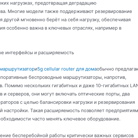
оких нагрузках, предотвращая деградацию
рева. Многие модели также поддерживают резервирование
ия другой мгновенно берёт на себя нагрузку, обеспечивая
ция особенно важна в ключевых отраслях, например в
вые интерфейсы и расширяемость
 маршрутизатор
и
5g cellular router для дома
обычно предлага
рпоративные беспроводные маршрутизаторы, напротив,
. Помимо нескольких гигабитных и даже 10-гигабитных LA
 и серверов, они могут включать оптические порты, два
раторов с целью балансировки нагрузки и резервирования
ой настройки. Такая расширяемость позволяет предприятия
необходимости часто менять ключевое оборудование.
ение бесперебойной работы критически важных сервисов