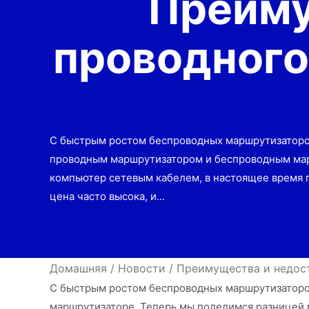
Преиму
проводного
С быстрым ростом беспроводных маршрутизаторо
проводным маршрутизатором и беспроводным мар
компьютер сетевым кабелем, в настоящее время 
цена часто высока, и...
Домашняя
/
Новости
/
Преимущества и недост
С быстрым ростом беспроводных маршрутизаторо
маршрутизаторе. Теперь мы поделимся разницей