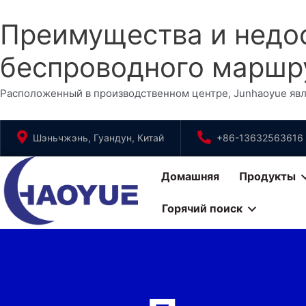
Преимущества и недос
беспроводного маршр
Расположенный в производственном центре, Junhaoyue яв
Перейти
Шэньчжэнь, Гуандун, Китай
+86-13632563616
к
содержимому
Домашняя
Продукты
Горячий поиск