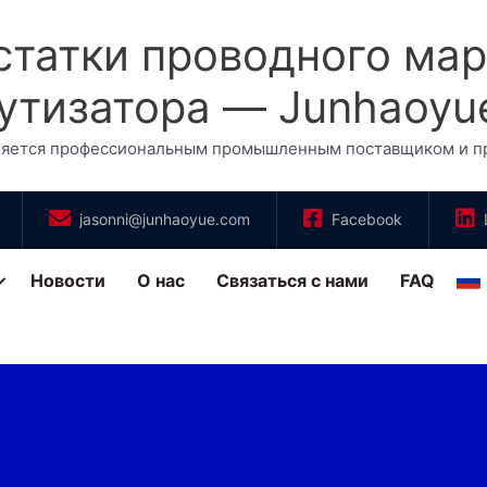
татки проводного мар
утизатора — Junhaoyu
ляется профессиональным промышленным поставщиком и про
jasonni@junhaoyue.com
Facebook
Новости
О нас
Связаться с нами
FAQ