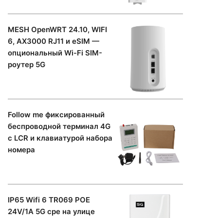
MESH OpenWRT 24.10, WIFI
6, AX3000 RJ11 и eSIM —
опциональный Wi-Fi SIM-
роутер 5G
Follow me фиксированный
беспроводной терминал 4G
с LCR и клавиатурой набора
номера
IP65 Wifi 6 TR069 POE
24V/1A 5G cpe на улице