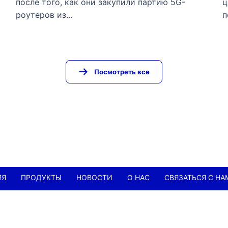
после того, как они закупили партию 5G-
ц
роутеров из...
п
Посмотреть все
ЯЯ
ПРОДУКТЫ
НОВОСТИ
О НАС
СВЯЗАТЬСЯ С НА
SHENZHEN JUNHAOYUE TECHNOLOGY CO., LTD.
+86-13632563616
jasonni@junhaoyue.com