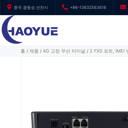
본
중국 광둥성 선전시
+86-13632563616
문
으
로
건
너
뛰
홈
제품
4G 고정 무선 터미널
2 FXS 포트, IME
/
/
/
기