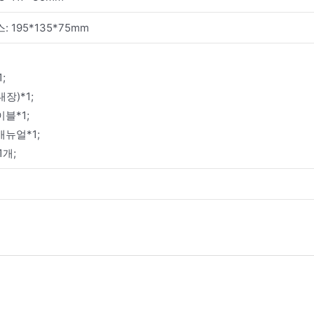
: 195*135*75mm
;
장)*1;
블*1;
매뉴얼*1;
1개;