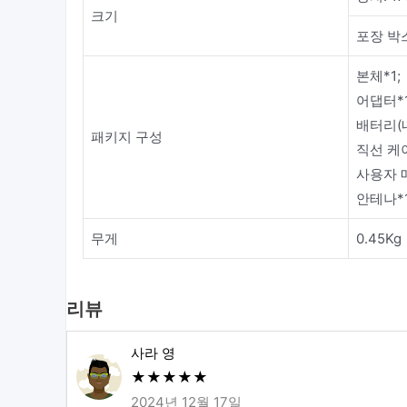
크기
포장 박스
본체*1;
어댑터*1
배터리(내
패키지 구성
직선 케이
사용자 
안테나*
무게
0.45Kg
리뷰
사라 영
★
★
★
★
★
2024년 12월 17일