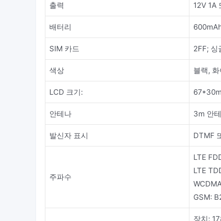
출력
12V 1A
배터리
600mAh
SIM 카드
2FF; 
색상
블랙, 화
LCD 크기:
67*30
안테나
3m 안
발신자 표시
DTMF 
LTE FD
LTE TD
주파수
WCDMA:
GSM: B
장치: 17