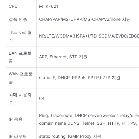
CPU
MTK7621
접속 인증
CHAP/PAP/MS-CHAP/MS-CHAPV2/none 지원
네트워크 형
NR/LTE/WCDMA(HSPA+)/TD-SCDMA/EVDO/EDG
식
LAN 프로토
ARP, Ethernet, STP 지원
콜
WAN 프로토
static IP, DHCP, PPPoE, PPTP,L2TP 지원
콜
최대 사용자
64
수
Ping, Traceroute, DHCP server/wireless relay/cli
IP 응용
domain name DDNS, Telnet, SSH, HTTP, HTTPS,
IP 라우팅
static routing, IGMP Proxy 지원