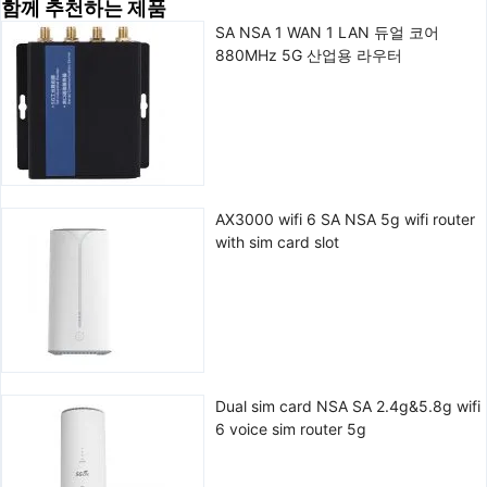
함께 추천하는 제품
SA NSA 1 WAN 1 LAN 듀얼 코어
880MHz 5G 산업용 라우터
AX3000 wifi 6 SA NSA 5g wifi router
with sim card slot
Dual sim card NSA SA 2.4g&5.8g wifi
6 voice sim router 5g