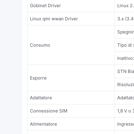
Gobinet Driver
Linux 2.
Linux qmi wwan Driver
3.x (3.
Spegni
Consumo
Tipo di
Inattiv
STN Bia
Esporre
Risoluz
Adattatore
Adattat
Connessione SIM
1,8 V o 
Alimentatore
Ingress