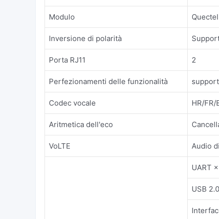
Modulo
Quecte
Inversione di polarità
Suppor
Porta RJ11
2
Perfezionamenti delle funzionalità
support
Codec vocale
HR/FR/
Aritmetica dell'eco
Cancell
VoLTE
Audio d
UART × 
USB 2.0
Interfac