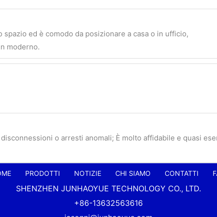
o spazio ed è comodo da posizionare a casa o in ufficio,
gn moderno.
 disconnessioni o arresti anomali; È molto affidabile e quasi es
OME
PRODOTTI
NOTIZIE
CHI SIAMO
CONTATTI
F
SHENZHEN JUNHAOYUE TECHNOLOGY CO., LTD.
+86-13632563616