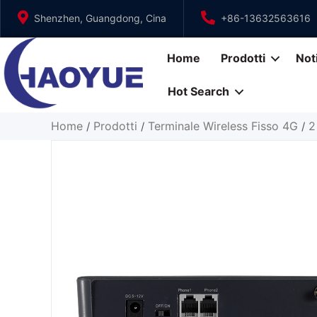
Vai
Shenzhen, Guangdong, Cina
+86-13632563616
al
contenuto
Home
Prodotti
Not
Hot Search
Home
Prodotti
Terminale Wireless Fisso 4G
2
/
/
/