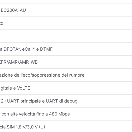
l EC200A-AU
to
a DFOTA*, eCall* e DTMF
EFR/AMR/AMR-WB
azione dell'eco/soppressione del rumore
igitale e VoLTE
2 : UART principale e UART di debug
 con alta velocità fino a 480 Mbps
cia SIM 1,8 V/3,0 V (U)