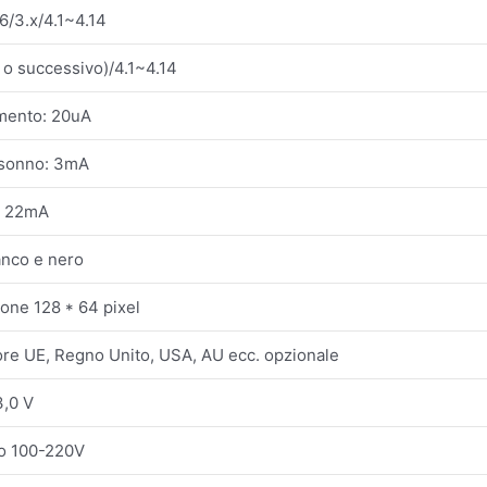
6/3.x/4.1~4.14
4 o successivo)/4.1~4.14
mento: 20uA
 sonno: 3mA
o: 22mA
nco e nero
ione 128 * 64 pixel
ore UE, Regno Unito, USA, AU ecc. opzionale
3,0 V
o 100-220V