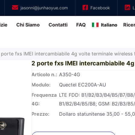
jasonni@junhaoyue.com
Facebook
L
izie
Chi Siamo
Contatti
FAQ
Ricer
Italiano
 porte fxs IMEI intercambiabile 4g volte terminale wireless 
2 porte fxs IMEI intercambiabile 4g 
Articolo n.:
A350-4G
Modulo:
Quectel EC200A-AU
Frequenza
LTE FDD: B1/B2/B3/B4/B5/B7/B8
4G:
B1/B2/B4/B5/B8; GSM: B2/B3/B5
Prezzo:
Dollaro statunitense 35,00 - 55,