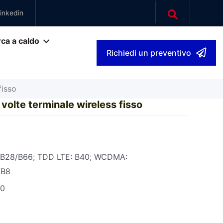
inkedin
ca a caldo
Richiedi un preventivo
fisso
volte terminale wireless fisso
/B28/B66; TDD LTE: B40; WCDMA:
/B8
00