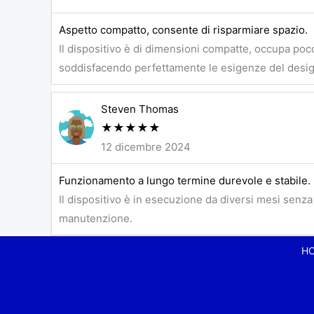
Aspetto compatto, consente di risparmiare spazio.
Il dispositivo è di dimensioni compatte, occupa poc
soddisfacendo perfettamente le esigenze del desi
Steven Thomas
★
★
★
★
★
12 dicembre 2024
Funzionamento a lungo termine durevole e stabile.
Il dispositivo è in esecuzione da diversi mesi senza
manutenzione.
H