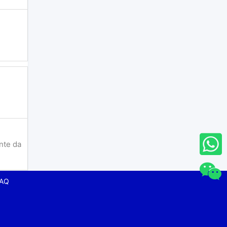
ente da
AQ