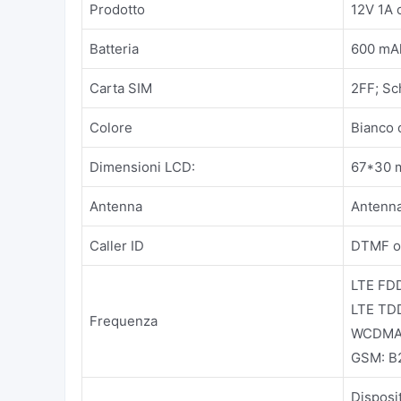
Prodotto
12V 1A 
Batteria
600 mA
Carta SIM
2FF; Sc
Colore
Bianco 
Dimensioni LCD:
67*30 m
Antenna
Antenna
Caller ID
DTMF o
LTE FD
LTE TD
Frequenza
WCDMA:
GSM: B
Disposi