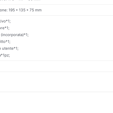
one: 195 * 135 * 75 mm
ivo*1;
ore*1;
 (incorporata)*1;
tto*1;
 utente*1;
*1pz;