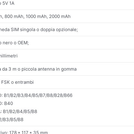
o 5V 1A
h, 800 mAh, 1000 mAh, 2000 mAh
heda SIM singola o doppia opzionale;
o nero o OEM;
illimetri
 da 3 m o piccola antenna in gomma
 FSK o entrambi
D: B1/B2/B3/B4/B5/B7/B8/B28/B66
D: B40
 B1/B2/B4/B5/B8
2/B3/B5/B8
tivo: 178 * 117 * 35 mm