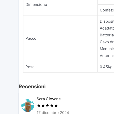
Dimensione
Confezi
Disposit
Adattat
Batteria
Pacco
Cavo dri
Manuale
Antenna
Peso
0.45Kg
Recensioni
Sara Giovane
★
★
★
★
★
17 dicembre 2024