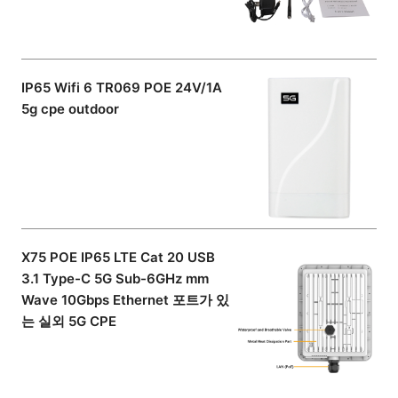
IP65 Wifi 6 TR069 POE 24V/1A
5g cpe outdoor
X75 POE IP65 LTE Cat 20 USB
3.1 Type-C 5G Sub-6GHz mm
Wave 10Gbps Ethernet 포트가 있
는 실외 5G CPE