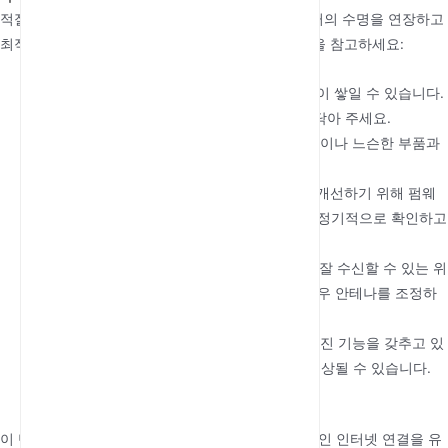
적절한 유지보수는 SIM 슬롯이 있는 4G 실외 라우터의 수명을 연장하고
최적의 성능을 유지하는 데 도움이 됩니다. 다음 팁을 참고하세요:
정기적인 청소
: 라우터 외부에 먼지와 이물질이 쌓일 수 있습니다.
부드럽고 마른 천으로 케이스를 주기적으로 닦아 주세요.
손상 확인
: 특히 악천후 후에는 라우터에 균열이나 느슨한 부품과
같은 마모 징후가 있는지 점검하세요.
펌웨어 업데이트
: 제조업체는 성능과 보안을 개선하기 위해 펌웨
어 업데이트를 자주 제공합니다. 업데이트를 정기적으로 확인하고
필요에 따라 설치하세요.
신호 강도 모니터링
: 라우터가 셀룰러 신호를 잘 수신할 수 있는 위
치에 설치되어 있는지 확인하세요. 필요한 경우 안테나를 조정하
거나 라우터를 다른 위치로 옮기세요.
극한 환경으로부터 보호
: 이 라우터는 방수/방진 기능을 갖추고 있
지만, 극한 온도나 습기에 장기간 노출되면 손상될 수 있습니다.
필요에 따라 보호 인클로저를 사용하세요.
이 단계를 따르면 라우터의 수명을 연장하고 지속적인 인터넷 연결을 유