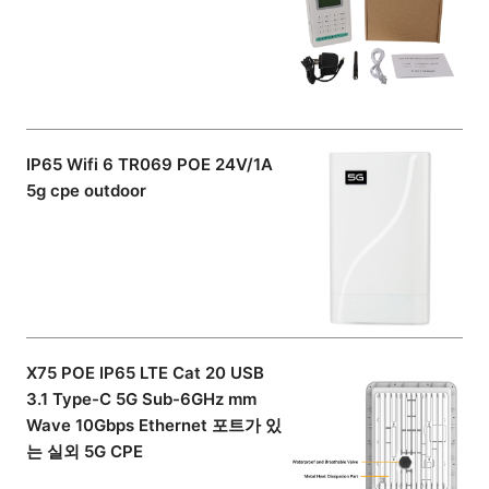
IP65 Wifi 6 TR069 POE 24V/1A
5g cpe outdoor
X75 POE IP65 LTE Cat 20 USB
3.1 Type-C 5G Sub-6GHz mm
Wave 10Gbps Ethernet 포트가 있
는 실외 5G CPE