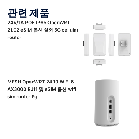
관련 제품
24V/1A POE IP65 OpenWRT
21.02 eSIM 옵션 실외 5G cellular
router
MESH OpenWRT 24.10 WIFI 6
AX3000 RJ11 및 eSIM 옵션 wifi
sim router 5g