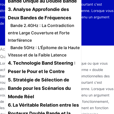
Bande Unique au Double Bande
routeurs. Cela ressemble à un terme technique, pourtant c'est
3. Analyse Approfondie des
étroitement lié à notre expérience internet quotidienne. Lorsque vous
Deux Bandes de Fréquences
voulez choisir un routeur, le double bande est devenu un argument
de vente essentiel. Comprendre le…
Bande 2.4GHz : La Contradiction
entre Large Couverture et Forte
Interférence
Bande 5GHz : L'Épitome de la Haute
Accueil
/
Actualités
/
Vitesse et de la Faible Latence
Qu'est-ce qu'un routeur double bande ?
4. Technologie Band Steering :
Lorsque vous entrez dans un magasin d'électronique ou que vous
achetez un nouveau routeur sans fil en ligne, le terme « double
Peser le Pour et le Contre
bande » apparaît sur presque toutes les pages promotionnelles des
5. Stratégie de Sélection de
routeurs. Cela ressemble à un terme technique, pourtant c'est
Bande pour les Scénarios du
étroitement lié à notre expérience internet quotidienne. Lorsque vous
voulez choisir un routeur, le double bande est devenu un argument
Monde Réel
de vente essentiel. Comprendre le mécanisme de fonctionnement,
6. La Véritable Relation entre les
les avantages et comment le configurer correctement en fonction
Routeurs Double Bande et la