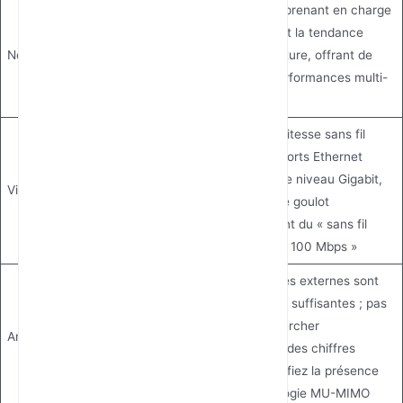
Les routeurs prenant en charge
le Wi-Fi 6 sont la tendance
Norme Wi-Fi
actuelle et future, offrant de
meilleures performances multi-
appareils
Vérifiez si la vitesse sans fil
totale et les ports Ethernet
filaires sont de niveau Gigabit,
Vitesse sans fil
afin d'éviter le goulot
d'étranglement du « sans fil
Gigabit, filaire 100 Mbps »
4 à 6 antennes externes sont
généralement suffisantes ; pas
besoin de chercher
Antennes
aveuglément des chiffres
élevés — vérifiez la présence
de la technologie MU-MIMO