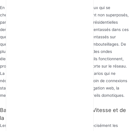
En Chine, la bande 2.4GHz est divisée en 13 canaux qui se
chevauchent, mais seulement trois sont réellement non superposés,
par exemple les canaux 1, 6 et 11. Dans les zones résidentielles
densément peuplées, de nombreux routeurs sont entassés dans ces
quelques canaux, tout comme trop de véhicules entassés sur
quelques voies, provoquant inévitablement des embouteillages. De
plus, les fours à micro-ondes domestiques fuient des ondes
électromagnétiques dans la bande 2.4GHz lorsqu'ils fonctionnent,
provoquant une interférence momentanée mais forte sur le réseau.
La bande 2.4GHz est donc plus adaptée aux scénarios qui ne
nécessitent pas de vitesses élevées mais ont besoin de connexions
stables et d'une large couverture, tels que la navigation web, la
messagerie instantanée et les connexions d'appareils domotiques.
Bande 5GHz : L'Épitome de la Haute Vitesse et de
la Faible Latence
Les avantages de la bande 5GHz compensent précisément les