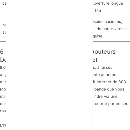
capteurs
couverture longue
portée
Besoins basiques,
Navigation web,
2.4GHz
pas de haute vitesse
appareils de chat
requise
6. La Véritable Relation entre les Routeurs
Double Bande et la Vitesse Internet
Il doit être clair qu'un routeur bi-bande ne peut pas, à lui seul,
augmenter directement la vitesse de bande passante achetée
auprès de votre FAI. Si vous souscrivez à un forfait Internet de 300
Mbps, alors quelle que soit la qualité du routeur bi-bande que vous
utilisez, la vitesse maximale que vous pouvez atteindre via une
connexion filaire ou une connexion sans fil 5GHz à courte portée sera
toujours de 300 Mbps.
L'intérêt d'un routeur bi-bande réside dans :