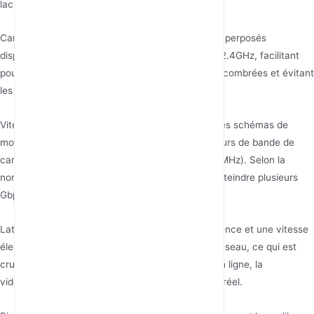
lacunes de la bande 2.4GHz :
Canaux Abondants : Le nombre de canaux non superposés
disponibles dépasse largement celui de la bande 2.4GHz, facilitant
pour les appareils la recherche de voies moins encombrées et évitant
les interférences des réseaux voisins.
Vitesse Impressionnante : Elle prend en charge des schémas de
modulation et de codage plus élevés et des largeurs de bande de
canal plus larges (40MHz, 80MHz ou même 160 MHz). Selon la
norme Wi-Fi 5, les vitesses théoriques peuvent atteindre plusieurs
Gbps.
Latence Extrêmement Faible : Une faible interférence et une vitesse
élevée se traduisent par une très faible latence réseau, ce qui est
crucial pour des applications telles que les jeux en ligne, la
vidéoconférence et le trading financier en temps réel.