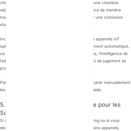
vitesse élevée ; lorsque vous vous déplacez vers une chambre
séparée par plusieurs murs, votre appareil basculera de manière
transparente vers la bande 2.4GHz pour maintenir une connexion
stable.
Inconvénients : Certains appareils plus anciens ou appareils IoT
spécifiques peuvent ne pas bien gérer ce basculement automatique,
ce qui entraînera des connexions instables. De plus, l'intelligence de
l'algorithme varie selon les marques, et des erreurs de jugement se
produiront.
Par conséquent, pour les utilisateurs avancés, séparer manuellement
les deux bandes peut être une option plus contrôlable.
5. Stratégie de Sélection de Bande pour les
Scénarios du Monde Réel
Si vous choisissez de ne pas activer le band steering ou si vous
devez attribuer manuellement des réseaux à certains appareils,