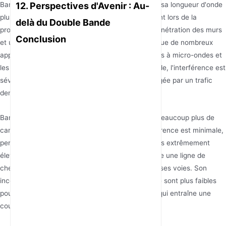
12. Perspectives d'Avenir : Au-
Bande 2.4GHz : Avec sa fréquence plus basse et sa longueur d'onde
plus longue, les signaux s'atténuent plus lentement lors de la
delà du Double Bande
propagation, offrant une meilleure capacité de pénétration des murs
Conclusion
et une couverture plus large. Cependant, parce que de nombreux
appareils tels que les appareils Bluetooth, les fours à micro-ondes et
les souris sans fil, etc., s'entassent sur cette bande, l'interférence est
sévère — tout comme une route nationale engorgée par un trafic
dense.
Bande 5GHz : Avec sa fréquence plus élevée et beaucoup plus de
canaux disponibles que la bande 2.4GHz, l'interférence est minimale,
permettant des débits de transmission de données extrêmement
élevés et une très faible latence — un peu comme une ligne de
chemin de fer à grande vitesse avec de nombreuses voies. Son
inconvénient est que les signaux haute fréquence sont plus faibles
pour pénétrer les obstacles comme les murs, ce qui entraîne une
couverture relativement limitée.