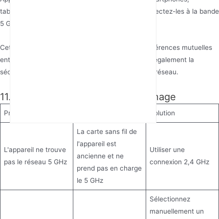
tablettes, ordinateurs et téléviseurs, etc. → Connectez-les à la bande
5 GHz.
Cette ségrégation réduit non seulement les interférences mutuelles
entre différents types d'appareils, mais améliore également la
sécurité et l'efficacité de la gestion au niveau du réseau.
11. Problèmes Courants et Dépannage
Problème
Cause possible
Solution
La carte sans fil de
l'appareil est
L'appareil ne trouve
Utiliser une
ancienne et ne
pas le réseau 5 GHz
connexion 2,4 GHz
prend pas en charge
le 5 GHz
Sélectionnez
manuellement un