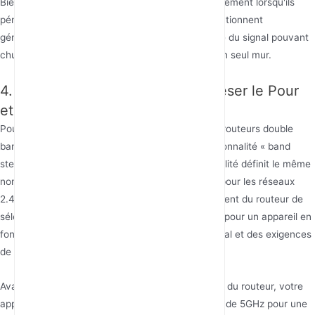
Bien sûr, les signaux 5GHz s'atténuent significativement lorsqu'ils
pénètrent des obstacles comme les murs. Ils fonctionnent
généralement mieux dans la même pièce, la force du signal pouvant
chuter de manière notable après avoir traversé un seul mur.
4. Technologie Band Steering : Peser le Pour
et le Contre
Pour simplifier les opérations des utilisateurs, les routeurs double
bande modernes intègrent normalement la fonctionnalité « band
steering » ou « smart connect ». Cette fonctionnalité définit le même
nom de réseau (SSID) et le même mot de passe pour les réseaux
2.4GHz et 5GHz, permettant à l'algorithme intelligent du routeur de
sélectionner automatiquement la bande optimale pour un appareil en
fonction de son emplacement, de la force du signal et des exigences
de l'application.
Avantages : Lorsque vous êtes dans le salon près du routeur, votre
appareil se connectera automatiquement à la bande 5GHz pour une