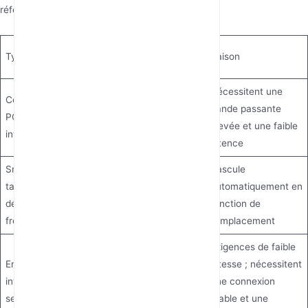
référez-vous à la stratégie suivante :
Bande
Type d'Appareil
Raison
Recommandée
Nécessitent une
Consoles de jeux,
bande passante
PC, téléviseurs
5GHz
élevée et une faible
intelligents
latence
Smartphones,
Bascule
tablettes (en
automatiquement en
Band steering
déplacement
fonction de
fréquent)
l'emplacement
Exigences de faible
Enceintes
vitesse ; nécessitent
intelligentes,
une connexion
2.4GHz
serrures de porte,
stable et une