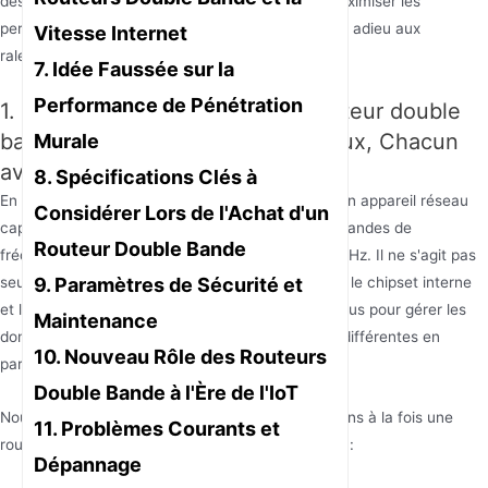
des scénarios d'utilisation réels est la clé pour maximiser les
performances de votre réseau domestique et dire adieu aux
Vitesse Internet
ralentissements.
7. Idée Faussée sur la
Performance de Pénétration
1. Définition fondamentale du routeur double
bande : Un Appareil, Deux Réseaux, Chacun
Murale
avec Son Propre Rôle
8. Spécifications Clés à
En termes simples, un routeur double bande est un appareil réseau
Considérer Lors de l'Achat d'un
capable de fonctionner simultanément sur deux bandes de
Routeur Double Bande
fréquences sans fil indépendantes : 2.4GHz et 5GHz. Il ne s'agit pas
9. Paramètres de Sécurité et
seulement de deux émetteurs de signaux sans fil, le chipset interne
et le système d'antennes sont spécialement conçus pour gérer les
Maintenance
données réseau sur deux bandes de fréquences différentes en
10. Nouveau Rôle des Routeurs
parallèle.
Double Bande à l'Ère de l'IoT
Nous pouvons visualiser cela comme si nous avions à la fois une
11. Problèmes Courants et
route nationale et une autoroute en même temps :
Dépannage