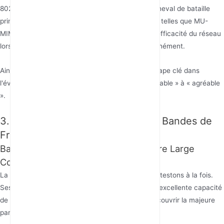
802.11ax (Wi-Fi 6) ont fait de la bande 5GHz un cheval de bataille
principal, introduisant des technologies avancées telles que MU-
MIMO et OFDMA, améliorant considérablement l'efficacité du réseau
lorsque plusieurs appareils se connectent simultanément.
Ainsi, la technologie double bande marque une étape clé dans
l'évolution des réseaux sans fil, passant de « utilisable » à « agréable
».
3. Analyse Approfondie des Deux Bandes de
Fréquences
Bande 2.4GHz : La Contradiction entre Large
Couverture et Forte Interférence
La bande 2.4GHz est celle que nous aimons et détestons à la fois.
Ses caractéristiques physiques lui confèrent une excellente capacité
de propagation, permettant à un seul routeur de couvrir la majeure
partie d'un appartement moyen.