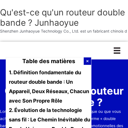
Qu'est-ce qu'un routeur double
bande ? Junhaoyue
Shenzhen Junhaoyue Technology Co., Ltd. est un fabricant chinois d
Aller
au
contenu
Table des matières
1. Définition fondamentale du
routeur double bande : Un
Qu'est-ce qu'un routeur
Appareil, Deux Réseaux, Chacun
double bande ?
avec Son Propre Rôle
2. Évolution de la technologie
Lorsque vous entrez dans un magasin d'électronique ou que vous
achetez un nouveau routeur sans fil en ligne, le terme « double
sans fil : Le Chemin Inévitable du
bande » apparaît sur presque toutes les pages promotionnelles des