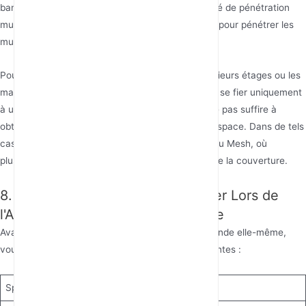
bande 5GHz a intrinsèquement une faible capacité de pénétration
murale, tandis que la bande 2.4GHz est meilleure pour pénétrer les
murs mais a une vitesse limitée.
Pour les grands appartements, les maisons à plusieurs étages ou les
maisons avec des structures murales complexes, se fier uniquement
à un routeur bi-bande haute performance peut ne pas suffire à
obtenir une couverture transparente dans tout l'espace. Dans de tels
cas, vous devez envisager des solutions de réseau Mesh, où
plusieurs nœuds travaillent ensemble pour étendre la couverture.
8. Spécifications Clés à Considérer Lors de
l'Achat d'un Routeur Double Bande
Avant d'acheter, en plus de la fonctionnalité bi-bande elle-même,
vous devriez évaluer les spécifications clés suivantes :
Spécification
Explication