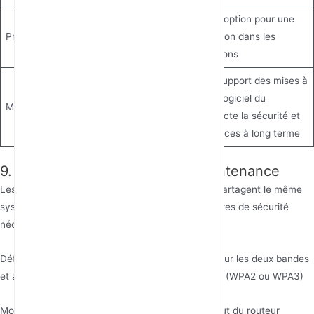
Gardez cette option pour une
Prise en charge Mesh
future extension dans les
grandes maisons
Le cycle de support des mises à
jour du micrologiciel du
Mises à jour du micrologiciel
fabricant affecte la sécurité et
les performances à long terme
9. Paramètres de Sécurité et Maintenance
Les deux réseaux sans fil d'un routeur bi-bande partagent le même
système de gestion backend, mais leurs paramètres de sécurité
nécessitent une attention particulière :
Définissez des mots de passe sans fil robustes pour les deux bandes
et adoptez les derniers protocoles de chiffrement (WPA2 ou WPA3)
Modifiez le mot de passe administrateur par défaut du routeur