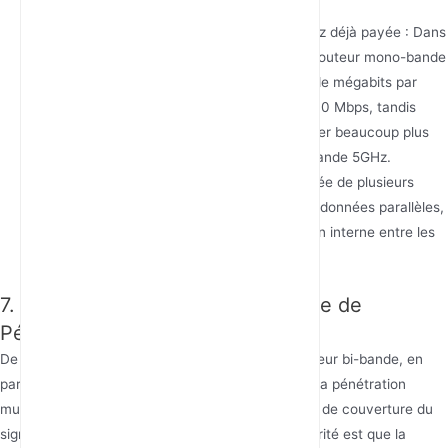
Maximiser la bande passante que vous avez déjà payée : Dans
un environnement fortement perturbé, un routeur mono-bande
pourrait ne délivrer que quelques dizaines de mégabits par
seconde de votre connexion Internet de 300 Mbps, tandis
qu'un routeur bi-bande peut vous rapprocher beaucoup plus
de la limite théorique de 300 Mbps sur la bande 5GHz.
Améliorer l'efficacité de la gestion simultanée de plusieurs
appareils : En fournissant deux chemins de données parallèles,
il réduit la latence causée par la compétition interne entre les
appareils.
7. Idée Faussée sur la Performance de
Pénétration Murale
De nombreux utilisateurs croient à tort qu'un routeur bi-bande, en
particulier ceux commercialisés comme « rois de la pénétration
murale », peut facilement résoudre les problèmes de couverture du
signal dans toutes les pièces d'une maison. La vérité est que la