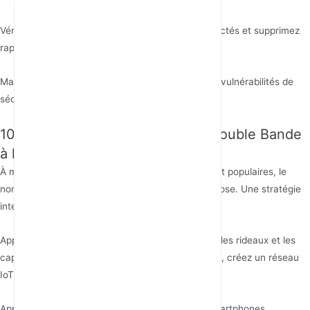
Vérifiez régulièrement la liste des appareils connectés et supprimez
rapidement les appareils inconnus
Maintenez le micrologiciel à jour pour corriger les vulnérabilités de
sécurité connues
10. Nouveau Rôle des Routeurs Double Bande
à l'Ère de l'IoT
À mesure que les maisons intelligentes deviennent populaires, le
nombre d'appareils connectés dans un foyer explose. Une stratégie
intelligente consiste à :
Appareils IoT, tels que les ampoules intelligentes, les rideaux et les
capteurs, etc. → Attribuez-les à la bande 2,4 GHz, créez un réseau
IoT dédié à faible consommation.
Appareils à large bande passante, tels que les smartphones,