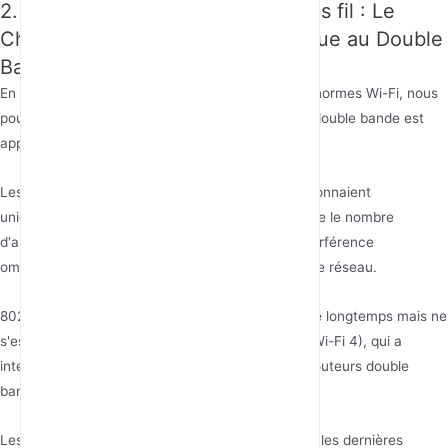
2. Évolution de la technologie sans fil : Le
Chemin Inévitable du Bande Unique au Double
Bande
En revenant sur l'histoire du développement des normes Wi-Fi, nous
pouvons clairement voir pourquoi la technologie double bande est
apparue comme une nécessité.
Les premières normes telles que 802.11b/g fonctionnaient
uniquement sur la bande unique 2.4GHz. Alors que le nombre
d'appareils augmentait, les canaux limités et l'interférence
omniprésente ont gravement dégradé l'expérience réseau.
802.11a prenait en charge la bande 5GHz, a existé longtemps mais ne
s'est pas généralisée. Ce n'est qu'avec 802.11n (Wi-Fi 4), qui a
intégré les avantages du double bande, que les routeurs double
bande ont commencé à se généraliser.
Les technologies ultérieures 802.11ac (Wi-Fi 5) et les dernières