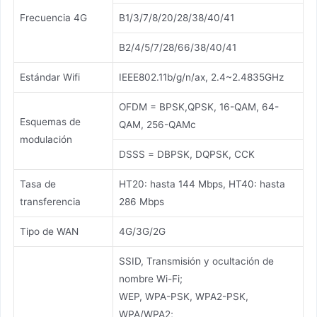
Frecuencia 4G
B1/3/7/8/20/28/38/40/41
B2/4/5/7/28/66/38/40/41
Estándar Wifi
IEEE802.11b/g/n/ax, 2.4~2.4835GHz
OFDM = BPSK,QPSK, 16-QAM, 64-
Esquemas de
QAM, 256-QAMc
modulación
DSSS = DBPSK, DQPSK, CCK
Tasa de
HT20: hasta 144 Mbps, HT40: hasta
transferencia
286 Mbps
Tipo de WAN
4G/3G/2G
SSID, Transmisión y ocultación de
nombre Wi-Fi;
WEP, WPA-PSK, WPA2-PSK,
WPA/WPA2;