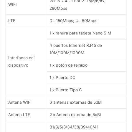
WiFi6 2.4GHz 802.11b/g/n/ax,
WIFI
286Mbps
LTE
DL 150Mbps; UL 50Mbps
1 x ranura para tarjeta Nano SIM
4 puertos Ethernet RJ45 de
10M/100M/1000M
Interfaces del
dispositivo
1 x Botón de reinicio
1 x Puerto DC
1 x Puerto Tipo C
Antena WIFI
6 antenas externas de 5dBi
Antena LTE
2 x Antena externa de 5dBi
B1/3/5/8/34/38/39/40/41