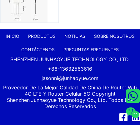
INICIO
PRODUCTOS
NOTICIAS
SOBRE NOSOTROS
CONTÁCTENOS
PREGUNTAS FRECUENTES
SHENZHEN JUNHAOYUE TECHNOLOGY CO., LTD.
+86-13632563616
jasonni@junhaoyue.com
Proveedor De La Mejor Calidad De China De Router Wifi
4G LTE Y Router Celular 5G Copyright
Shenzhen
Junhaoyue
Technology Co., Ltd. Todos Los
Derechos Reservados
Facebook
Link