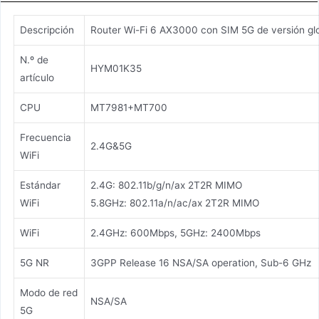
Descripción
Router Wi-Fi 6 AX3000 con SIM 5G de versión gl
N.º de
HYM01K35
artículo
CPU
MT7981+MT700
Frecuencia
2.4G&5G
WiFi
Estándar
2.4G: 802.11b/g/n/ax 2T2R MIMO
WiFi
5.8GHz: 802.11a/n/ac/ax 2T2R MIMO
WiFi
2.4GHz: 600Mbps, 5GHz: 2400Mbps
5G NR
3GPP Release 16 NSA/SA operation, Sub-6 GHz
Modo de red
NSA/SA
5G