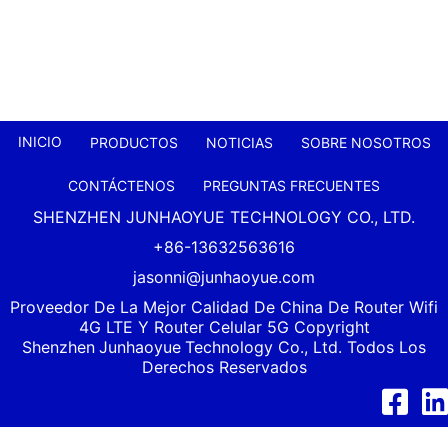
INICIO
PRODUCTOS
NOTICIAS
SOBRE NOSOTROS
CONTÁCTENOS
PREGUNTAS FRECUENTES
SHENZHEN JUNHAOYUE TECHNOLOGY CO., LTD.
+86-13632563616
jasonni@junhaoyue.com
Proveedor De La Mejor Calidad De China De Router Wifi
4G LTE Y Router Celular 5G Copyright
Shenzhen
Junhaoyue
Technology Co., Ltd. Todos Los
Derechos Reservados
Facebook
Link