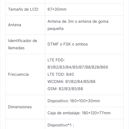
Tamaño de LCD:
67*30mm
Antena de 3m o antena de goma
Antena
pequeña
Identificador de
DTMF o FSK o ambos
llamadas
LTE FDD:
B1/B2/B3/B4/B5/B7/B8/B28/B66
Frecuencia
LTE TDD: B40
WCDMA: B1/B2/B4/B5/B8
GSM: B2/B3/B5/B8
Dispositivo: 160*100*30mm
Dimensiones
Caja de embalaje: 180*120*77mm
Dispositivo*1；