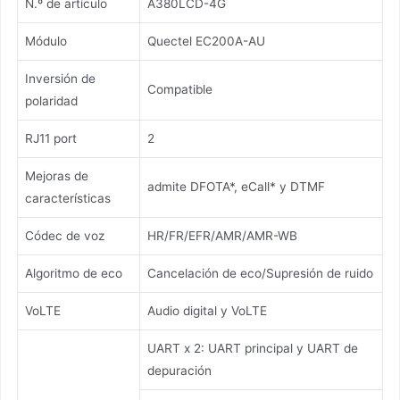
N.º de artículo
A380LCD-4G
Módulo
Quectel EC200A-AU
Inversión de
Compatible
polaridad
RJ11 port
2
Mejoras de
admite DFOTA*, eCall* y DTMF
características
Códec de voz
HR/FR/EFR/AMR/AMR-WB
Algoritmo de eco
Cancelación de eco/Supresión de ruido
VoLTE
Audio digital y VoLTE
UART x 2: UART principal y UART de
depuración