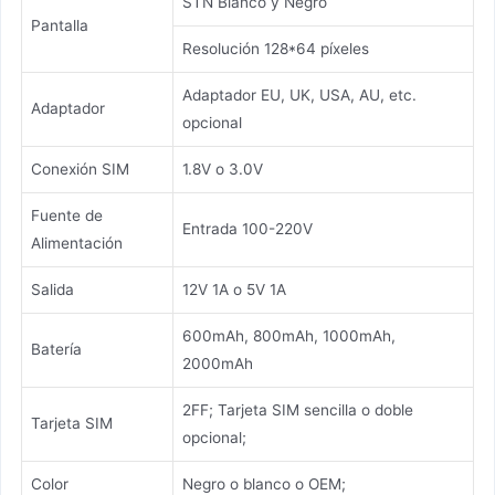
STN Blanco y Negro
Pantalla
Resolución 128*64 píxeles
Adaptador EU, UK, USA, AU, etc.
Adaptador
opcional
Conexión SIM
1.8V o 3.0V
Fuente de
Entrada 100-220V
Alimentación
Salida
12V 1A o 5V 1A
600mAh, 800mAh, 1000mAh,
Batería
2000mAh
2FF; Tarjeta SIM sencilla o doble
Tarjeta SIM
opcional;
Color
Negro o blanco o OEM;