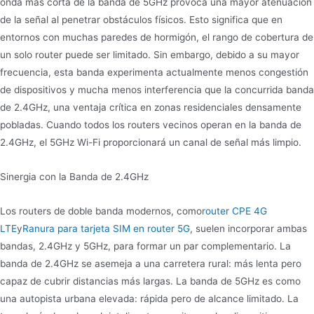
onda más corta de la banda de 5GHz provoca una mayor atenuación
de la señal al penetrar obstáculos físicos. Esto significa que en
entornos con muchas paredes de hormigón, el rango de cobertura de
un solo router puede ser limitado. Sin embargo, debido a su mayor
frecuencia, esta banda experimenta actualmente menos congestión
de dispositivos y mucha menos interferencia que la concurrida banda
de 2.4GHz, una ventaja crítica en zonas residenciales densamente
pobladas. Cuando todos los routers vecinos operan en la banda de
2.4GHz, el 5GHz Wi-Fi proporcionará un canal de señal más limpio.
Sinergia con la Banda de 2.4GHz
Los routers de doble banda modernos, como
router CPE 4G
LTE
y
Ranura para tarjeta SIM en router 5G
, suelen incorporar ambas
bandas, 2.4GHz y 5GHz, para formar un par complementario. La
banda de 2.4GHz se asemeja a una carretera rural: más lenta pero
capaz de cubrir distancias más largas. La banda de 5GHz es como
una autopista urbana elevada: rápida pero de alcance limitado. La