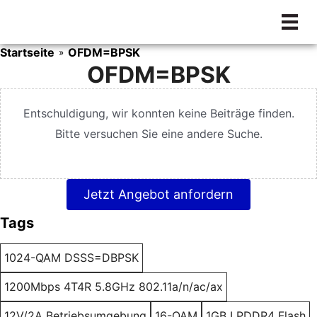
Zum
Inhalt
springen
Startseite
OFDM=BPSK
»
OFDM=BPSK
Entschuldigung, wir konnten keine Beiträge finden.
Bitte versuchen Sie eine andere Suche.
Jetzt Angebot anfordern
Tags
1024-QAM DSSS=DBPSK
1200Mbps 4T4R 5.8GHz 802.11a/n/ac/ax
12V/2A Betriebsumgebung
16-QAM
1GB LPDDR4 Flash