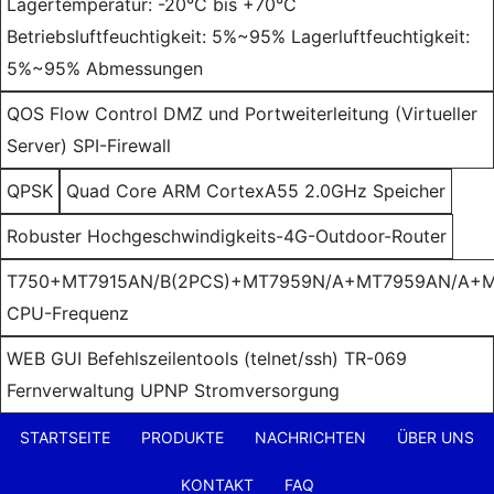
Lagertemperatur: -20°C bis +70°C
Betriebsluftfeuchtigkeit: 5%~95% Lagerluftfeuchtigkeit:
5%~95% Abmessungen
QOS Flow Control DMZ und Portweiterleitung (Virtueller
Server) SPI-Firewall
QPSK
Quad Core ARM CortexA55 2.0GHz Speicher
Robuster Hochgeschwindigkeits-4G-Outdoor-Router
T750+MT7915AN/B(2PCS)+MT7959N/A+MT7959AN/A+M
CPU-Frequenz
WEB GUI Befehlszeilentools (telnet/ssh) TR-069
Fernverwaltung UPNP Stromversorgung
STARTSEITE
PRODUKTE
NACHRICHTEN
ÜBER UNS
KONTAKT
FAQ