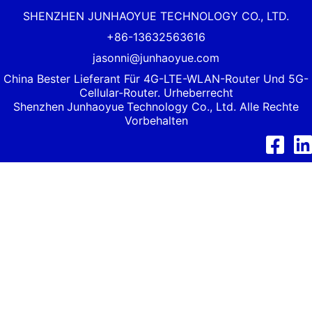
SHENZHEN JUNHAOYUE TECHNOLOGY CO., LTD.
+86-13632563616
jasonni@junhaoyue.com
China Bester Lieferant Für 4G-LTE-WLAN-Router Und 5G-
Cellular-Router. Urheberrecht
Shenzhen
Junhaoyue
Technology Co., Ltd. Alle Rechte
Vorbehalten
Facebook
Link