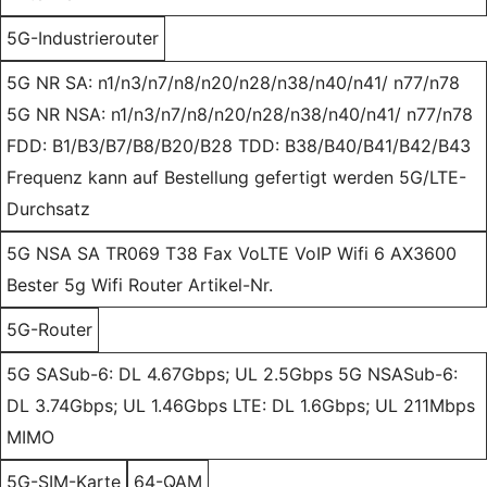
5G-Industrierouter
5G NR SA: n1/n3/n7/n8/n20/n28/n38/n40/n41/ n77/n78
5G NR NSA: n1/n3/n7/n8/n20/n28/n38/n40/n41/ n77/n78
FDD: B1/B3/B7/B8/B20/B28 TDD: B38/B40/B41/B42/B43
Frequenz kann auf Bestellung gefertigt werden 5G/LTE-
Durchsatz
5G NSA SA TR069 T38 Fax VoLTE VoIP Wifi 6 AX3600
Bester 5g Wifi Router Artikel-Nr.
5G-Router
5G SASub-6: DL 4.67Gbps; UL 2.5Gbps 5G NSASub-6:
DL 3.74Gbps; UL 1.46Gbps LTE: DL 1.6Gbps; UL 211Mbps
MIMO
5G-SIM-Karte
64-QAM