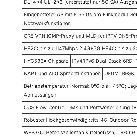
DL: 4x4 UL: 2x2 (unterstützt nur 5G SA) Ausgan
Eingebetteter AP mit 8 SSIDs pro Funkmodul Ge
Netzwerkfunktionen
GRE VPN IGMP-Proxy und MLD für IPTV DNS-Pr
HE20: bis zu 1147Mbps 2.4G+5G HE40: bis zu 
HYG536X Chipsatz
IPv4/IPv6 Dual-Stack 6RD 
NAPT und ALG Sprachfunktionen
OFDM=BPSK
Betriebstemperatur: Normal: 0°C bis +45°C; Lag
Abmessungen
QOS Flow Control DMZ und Portweiterleitung (Vir
Robuster Hochgeschwindigkeits-4G-Outdoor-Ro
WEB GUI Befehlszeilentools (telnet/ssh) TR-06