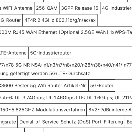
 WIFI-Antenne
256-QAM
3GPP Release 15
4G-Industrier
4G-Router
4T4R 2.4GHz 802.11b/g/n/ac/ax
000M RJ45 WAN Ethernet (Optional 2.5GE WAN) 1xWPS-Tas
LTE-Antenne
5G-Industrierouter
77/n78 5G NR NSA: n1/n3/n7/n8/n20/n28/n38/n40/n41/ n7
lung gefertigt werden 5G/LTE-Durchsatz
600 Bester 5g Wifi Router Artikel-Nr.
5G-Router
ub-6: DL 3.74Gbps; UL 1.46Gbps LTE: DL 1.6Gbps; UL 21
5.150~5.825GHZ Modulationsverfahren
8x2~7dBi interne A
ngsrate
Denial-of-Service-Schutz (DoS) Port-Filterung
Be