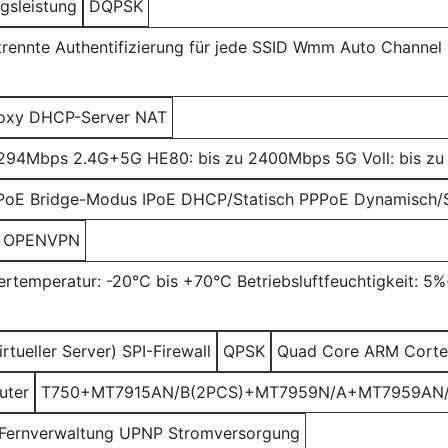
gsleistung
DQPSK
trennte Authentifizierung für jede SSID Wmm Auto Channe
oxy DHCP-Server NAT
2294Mbps 2.4G+5G HE80: bis zu 2400Mbps 5G Voll: bis 
IPoE Bridge-Modus IPoE DHCP/Statisch PPPoE Dynamisch/St
OPENVPN
ertemperatur: -20°C bis +70°C Betriebsluftfeuchtigkeit: 
tueller Server) SPI-Firewall
QPSK
Quad Core ARM Corte
uter
T750+MT7915AN/B(2PCS)+MT7959N/A+MT7959AN/
9 Fernverwaltung UPNP Stromversorgung