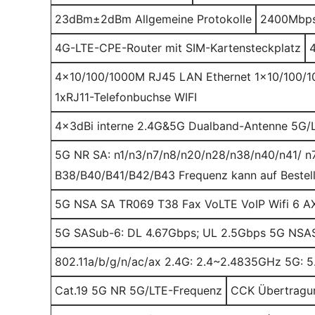
23dBm±2dBm Allgemeine Protokolle
2400Mbps
4G-LTE-CPE-Router mit SIM-Kartensteckplatz
4x10/100/1000M RJ45 LAN Ethernet 1x10/100/1
1xRJ11-Telefonbuchse WIFI
4x3dBi interne 2.4G&5G Dualband-Antenne 5G/
5G NR SA: n1/n3/n7/n8/n20/n28/n38/n40/n41/ n
B38/B40/B41/B42/B43 Frequenz kann auf Bestel
5G NSA SA TR069 T38 Fax VoLTE VoIP Wifi 6 AX3
5G SASub-6: DL 4.67Gbps; UL 2.5Gbps 5G NSAS
802.11a/b/g/n/ac/ax 2.4G: 2.4~2.4835GHz 5G: 
Cat.19 5G NR 5G/LTE-Frequenz
CCK Übertragu