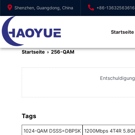
Zum
Shenzhen, Guangdong, China
+86-13632563616
Inhalt
springen
Startseite
Startseite
256-QAM
»
Entschuldigung,
Tags
1024-QAM DSSS=DBPSK
1200Mbps 4T4R 5.8GH