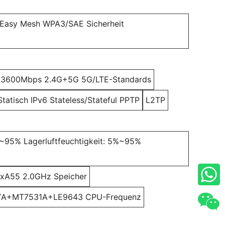
l Easy Mesh WPA3/SAE Sicherheit
zu 3600Mbps 2.4G+5G 5G/LTE-Standards
atisch IPv6 Stateless/Stateful PPTP
L2TP
5%~95% Lagerluftfeuchtigkeit: 5%~95%
xA55 2.0GHz Speicher
A+MT7531A+LE9643 CPU-Frequenz