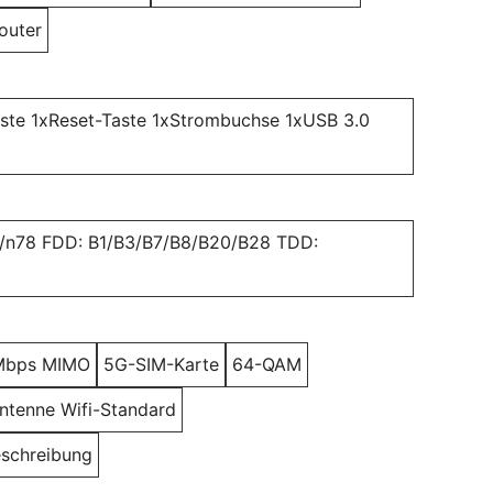
outer
te 1xReset-Taste 1xStrombuchse 1xUSB 3.0
7/n78 FDD: B1/B3/B7/B8/B20/B28 TDD:
1Mbps MIMO
5G-SIM-Karte
64-QAM
ntenne Wifi-Standard
schreibung