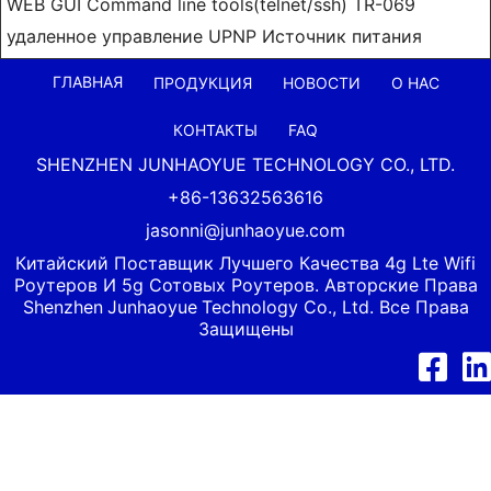
WEB GUI Command line tools(telnet/ssh) TR-069
удаленное управление UPNP Источник питания
ГЛАВНАЯ
ПРОДУКЦИЯ
НОВОСТИ
О НАС
КОНТАКТЫ
FAQ
SHENZHEN JUNHAOYUE TECHNOLOGY CO., LTD.
+86-13632563616
jasonni@junhaoyue.com
Китайский Поставщик Лучшего Качества 4g Lte Wifi
Роутеров И 5g Сотовых Роутеров. Авторские Права
Shenzhen
Junhaoyue
Technology Co., Ltd. Все Права
Защищены
Facebook
Link