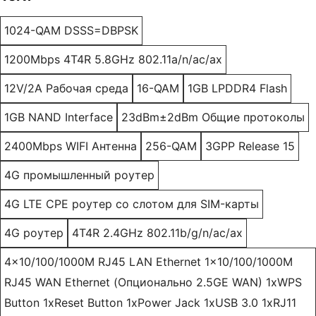
1024-QAM DSSS=DBPSK
1200Mbps 4T4R 5.8GHz 802.11a/n/ac/ax
12V/2A Рабочая среда
16-QAM
1GB LPDDR4 Flash
1GB NAND Interface
23dBm±2dBm Общие протоколы
2400Mbps WIFI Антенна
256-QAM
3GPP Release 15
4G промышленный роутер
4G LTE CPE роутер со слотом для SIM-карты
4G роутер
4T4R 2.4GHz 802.11b/g/n/ac/ax
4x10/100/1000M RJ45 LAN Ethernet 1x10/100/1000M
RJ45 WAN Ethernet (Опционально 2.5GE WAN) 1xWPS
Button 1xReset Button 1xPower Jack 1xUSB 3.0 1xRJ11