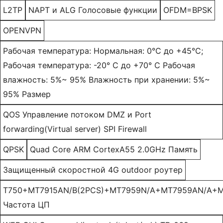
L2TP
NAPT и ALG Голосовые функции
OFDM=BPSK
OPENVPN
Рабочая температура: Нормальная: 0°C до +45°C;
Рабочая температура: -20° C до +70° C Рабочая
влажность: 5%~ 95% Влажность при хранении: 5%~
95% Размер
QOS Управление потоком DMZ и Port
forwarding(Virtual server) SPI Firewall
QPSK
Quad Core ARM CortexA55 2.0GHz Память
Защищенный скоростной 4G outdoor роутер
T750+MT7915AN/B(2PCS)+MT7959N/A+MT7959AN/A+M
Частота ЦП