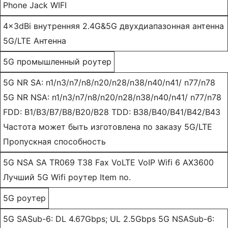
Phone Jack WIFI
4x3dBi внутренняя 2.4G&5G двухдиапазонная антенна
5G/LTE Антенна
5G промышленный роутер
5G NR SA: n1/n3/n7/n8/n20/n28/n38/n40/n41/ n77/n78
5G NR NSA: n1/n3/n7/n8/n20/n28/n38/n40/n41/ n77/n78
FDD: B1/B3/B7/B8/B20/B28 TDD: B38/B40/B41/B42/B43
Частота может быть изготовлена по заказу 5G/LTE
Пропускная способность
5G NSA SA TR069 T38 Fax VoLTE VoIP Wifi 6 AX3600
Лучший 5G Wifi роутер Item no.
5G роутер
5G SASub-6: DL 4.67Gbps; UL 2.5Gbps 5G NSASub-6: