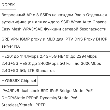
DQPSK
Встроенный AP с 8 SSIDs на каждом Radio Отдельная
аутентификация для каждого SSID Wmm Auto Channel
Easy Mesh WPA3/SAE Функции сетевой безопасности
GRE VPN IGMP proxy и MLD для IPTV DNS Proxy DHCP
server NAT
HE20: до 1147Mbps 2.4G+5G HE40: до 2294Mbps
2.4G+5G HE80: до 2400Mbps 5G Full: до 3600Mbps
2.4G+5G 5G/ LTE Standards
HYG536X Chip set
IPv4/IPv6 dual stack 6RD IPoE Bridge Mode IPoE
DHCP/Static PPPoE Dynamic/Static IPv6
Stateless/Stateful PPTP