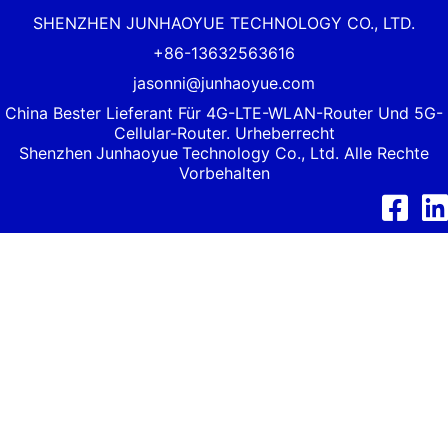
SHENZHEN JUNHAOYUE TECHNOLOGY CO., LTD.
+86-13632563616
jasonni@junhaoyue.com
China Bester Lieferant Für 4G-LTE-WLAN-Router Und 5G-
Cellular-Router. Urheberrecht
Shenzhen
Junhaoyue
Technology Co., Ltd. Alle Rechte
Vorbehalten
Facebook
Link