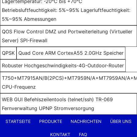
Lagertemperatur: -20°C bis +70°C
Betriebsluftfeuchtigkeit: 5%~95% Lagerluftfeuchtigkeit:
5%~95% Abmessungen
QOS Flow Control DMZ und Portweiterleitung (Virtueller
Server) SPI-Firewall
QPSK
Quad Core ARM CortexA55 2.0GHz Speicher
Robuster Hochgeschwindigkeits-4G-Outdoor-Router
T750+MT7915AN/B(2PCS)+MT7959N/A+MT7959AN/A+M
CPU-Frequenz
WEB GUI Befehlszeilentools (telnet/ssh) TR-069
Fernverwaltung UPNP Stromversorgung
STARTSEITE
PRODUKTE
NACHRICHTEN
ÜBER UNS
KONTAKT
FAQ