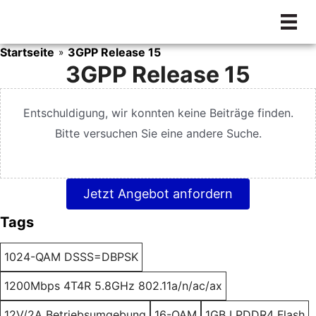
Zum
Inhalt
springen
Startseite
3GPP Release 15
»
3GPP Release 15
Entschuldigung, wir konnten keine Beiträge finden.
Bitte versuchen Sie eine andere Suche.
Jetzt Angebot anfordern
Tags
1024-QAM DSSS=DBPSK
1200Mbps 4T4R 5.8GHz 802.11a/n/ac/ax
12V/2A Betriebsumgebung
16-QAM
1GB LPDDR4 Flash