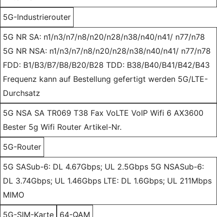
5G-Industrierouter
5G NR SA: n1/n3/n7/n8/n20/n28/n38/n40/n41/ n77/n78
5G NR NSA: n1/n3/n7/n8/n20/n28/n38/n40/n41/ n77/n78
FDD: B1/B3/B7/B8/B20/B28 TDD: B38/B40/B41/B42/B43
Frequenz kann auf Bestellung gefertigt werden 5G/LTE-
Durchsatz
5G NSA SA TR069 T38 Fax VoLTE VoIP Wifi 6 AX3600
Bester 5g Wifi Router Artikel-Nr.
5G-Router
5G SASub-6: DL 4.67Gbps; UL 2.5Gbps 5G NSASub-6:
DL 3.74Gbps; UL 1.46Gbps LTE: DL 1.6Gbps; UL 211Mbps
MIMO
5G-SIM-Karte
64-QAM