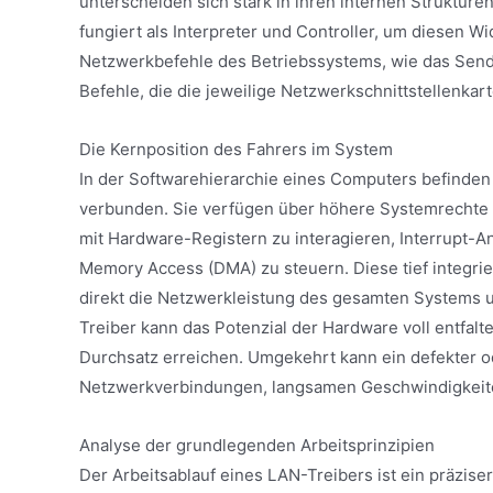
unterscheiden sich stark in ihren internen Struktu
fungiert als Interpreter und Controller, um diesen W
Netzwerkbefehle des Betriebssystems, wie das Send
Befehle, die die jeweilige Netzwerkschnittstellenk
Die Kernposition des Fahrers im System
In der Softwarehierarchie eines Computers befinden 
verbunden. Sie verfügen über höhere Systemrechte 
mit Hardware-Registern zu interagieren, Interrupt-A
Memory Access (DMA) zu steuern. Diese tief integrier
direkt die Netzwerkleistung des gesamten Systems un
Treiber kann das Potenzial der Hardware voll entfal
Durchsatz erreichen. Umgekehrt kann ein defekter od
Netzwerkverbindungen, langsamen Geschwindigkeite
Analyse der grundlegenden Arbeitsprinzipien
Der Arbeitsablauf eines LAN-Treibers ist ein präzis