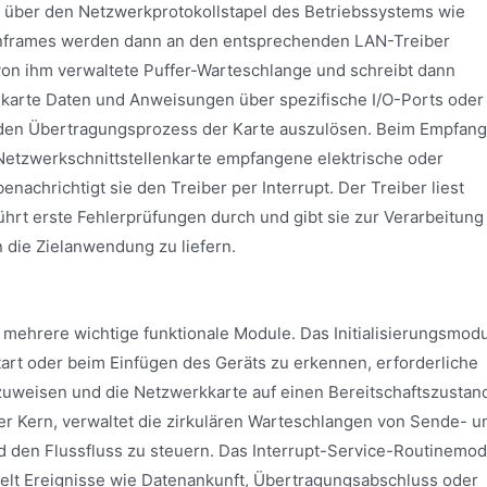
 über den Netzwerkprotokollstapel des Betriebssystems wie
atenframes werden dann an den entsprechenden LAN-Treiber
e von ihm verwaltete Puffer-Warteschlange und schreibt dann
nkarte Daten und Anweisungen über spezifische I/O-Ports oder
 den Übertragungsprozess der Karte auszulösen. Beim Empfang
Netzwerkschnittstellenkarte empfangene elektrische oder
enachrichtigt sie den Treiber per Interrupt. Der Treiber liest
hrt erste Fehlerprüfungen durch und gibt sie zur Verarbeitung
n die Zielanwendung zu liefern.
 mehrere wichtige funktionale Module. Das Initialisierungsmodu
tart oder beim Einfügen des Geräts zu erkennen, erforderliche
uweisen und die Netzwerkkarte auf einen Bereitschaftszustan
er Kern, verwaltet die zirkulären Warteschlangen von Sende- u
 den Flussfluss zu steuern. Das Interrupt-Service-Routinemod
delt Ereignisse wie Datenankunft, Übertragungsabschluss oder