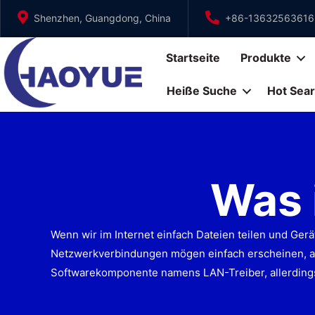
Zum
Shenzhen, Guangdong, China
+86-13632563616
Inhalt
springen
Startseite
Produkte
Heiße Suche
Hot Sea
Was 
Wenn wir im Internet einfach Dateien teilen und Gerä
Netzwerkverbindungen mögen einfach erscheinen, ab
Softwarekomponente namens LAN-Treiber, allerdings