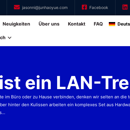
jasonni@junhaoyue.com
Facebook
Neuigkeiten
Über uns
Kontakt
FAQ
Deut
rch
ist ein LAN-Tre
te im Büro oder zu Hause verbinden, denken wir selten an die t
er hinter den Kulissen arbeiten ein komplexes Set aus Hardw
...