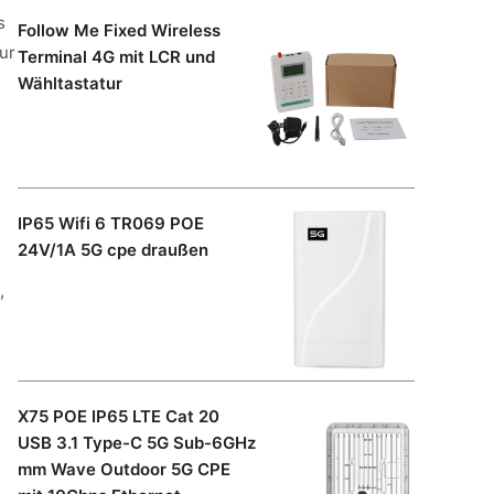
s
Follow Me Fixed Wireless
ur
Terminal 4G mit LCR und
Wähltastatur
IP65 Wifi 6 TR069 POE
24V/1A 5G cpe draußen
,
e
X75 POE IP65 LTE Cat 20
USB 3.1 Type-C 5G Sub-6GHz
mm Wave Outdoor 5G CPE