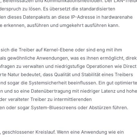
ren, Befehlssätzen und Kommunikationsmethoden. Der LAN-Treib
iderspruch zu lösen. Es übersetzt die standardisierten
en dieses Datenpakets an diese IP-Adresse in hardwarenahe
arte erkennen, ausführen und umgekehrt ausführen kann.
sich die Treiber auf Kernel-Ebene oder sind eng mit ihm
als gewöhnliche Anwendungen, was es ihnen ermöglicht, direk
nfragen zu verwalten und niedrigstufige Operationen wie Direct
te Natur bedeutet, dass Qualität und Stabilität eines Treibers
d sogar die Systemsicherheit beeinflussen. Ein gut optimierte
ten und so eine Datenübertragung mit niedriger Latenz und hohe
er veralteter Treiber zu intermittierenden
n oder sogar System-Bluescreens oder Abstürzen führen.
er, geschlossener Kreislauf. Wenn eine Anwendung wie ein