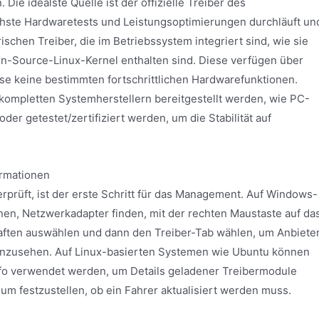
ie idealste Quelle ist der offizielle Treiber des
ichste Hardwaretests und Leistungsoptimierungen durchläuft un
rischen Treiber, die im Betriebssystem integriert sind, wie sie
n-Source-Linux-Kernel enthalten sind. Diese verfügen über
ise keine bestimmten fortschrittlichen Hardwarefunktionen.
 kompletten Systemherstellern bereitgestellt werden, wie PC-
der getestet/zertifiziert werden, um die Stabilität auf
ormationen
rprüft, ist der erste Schritt für das Management. Auf Windows-
n, Netzwerkadapter finden, mit der rechten Maustaste auf da
aften auswählen und dann den Treiber-Tab wählen, um Anbieter
einzusehen. Auf Linux-basierten Systemen wie Ubuntu können
fo verwendet werden, um Details geladener Treibermodule
um festzustellen, ob ein Fahrer aktualisiert werden muss.