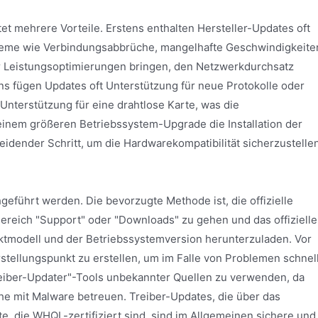
et mehrere Vorteile. Erstens enthalten Hersteller-Updates oft
bleme wie Verbindungsabbrüche, mangelhafte Geschwindigkeite
r Leistungsoptimierungen bringen, den Netzwerkdurchsatz
ns fügen Updates oft Unterstützung für neue Protokolle oder
nterstützung für eine drahtlose Karte, was die
 einem größeren Betriebssystem-Upgrade die Installation der
dender Schritt, um die Hardwarekompatibilität sicherzustellen
geführt werden. Die bevorzugte Methode ist, die offizielle
ereich "Support" oder "Downloads" zu gehen und das offizielle
ktmodell und der Betriebssystemversion herunterzuladen. Vor
rstellungspunkt zu erstellen, um im Falle von Problemen schnel
reiber-Updater"-Tools unbekannter Quellen zu verwenden, da
e mit Malware betreuen. Treiber-Updates, die über das
 die WHQL-zertifiziert sind, sind im Allgemeinen sichere und