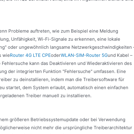
enn Probleme auftreten, wie zum Beispiel eine Meldung
ung, Unfähigkeit, Wi-Fi-Signale zu erkennen, eine lokale
gang" oder ungewöhnlich langsame Netzwerkgeschwindigkeiten 
s wie
Router 4G LTE CPE
oder
WLAN-SIM-Router 5G
und Kabel –
he Fehlersuche kann das Deaktivieren und Wiederaktivieren des
g der integrierten Funktion "Fehlersuche" umfassen. Eine
eiber zu deinstallieren, indem man die Treibersoftware für
eu startet, dem System erlaubt, automatisch einen einfachen
rgeladenen Treiber manuell zu installieren.
 einem größeren Betriebssystemupdate oder bei Verwendung
öglicherweise nicht mehr die ursprüngliche Treiberarchitektur