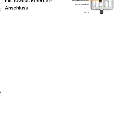
mit 10Gbps Ethernet-
Anschluss
d
s
,