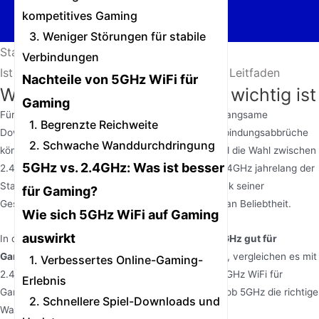
kompetitives Gaming
3. Weniger Störungen für stabile
Startseite
/
Nachrichten
/
Verbindungen
Ist 5GHz gut für Gaming? – Der ultimative Leitfaden
Nachteile von 5GHz WiFi für
Warum Ihr WiFi für Gaming wichtig ist
Gaming
Für Gamer zählt jede Millisekunde. Hohe Latenz, langsame
1. Begrenzte Reichweite
Download-Geschwindigkeiten oder plötzliche Verbindungsabbrüche
2. Schwache Wanddurchdringung
können Ihr Spielerlebnis ruinieren. Genau hier wird die Wahl zwischen
5GHz vs. 2.4GHz: Was ist besser
2.4GHz und 5GHz WiFi entscheidend. Während 2.4GHz jahrelang der
Standard war, gewinnt 5GHz WiFi bei Gamern dank seiner
für Gaming?
Geschwindigkeit und Zuverlässigkeit zunehmend an Beliebtheit.
Wie sich 5GHz WiFi auf Gaming
auswirkt
In diesem Artikel beantworten wir die Frage:
Ist 5GHz gut für
Gaming?
Wir gehen auf die Vor- und Nachteile ein, vergleichen es mit
1. Verbessertes Online-Gaming-
2.4GHz und geben praktische Tipps, wie Sie Ihr 5GHz WiFi für
Erlebnis
Gaming optimieren können. Am Ende wissen Sie, ob 5GHz die richtige
2. Schnellere Spiel-Downloads und
Wahl für Ihre Gaming-Anforderungen ist.