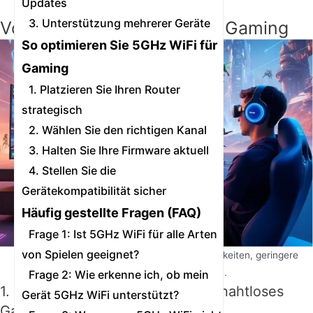
Updates
3. Unterstützung mehrerer Geräte
Vorteile von 5GHz WiFi für Gaming
So optimieren Sie 5GHz WiFi für
Gaming
1. Platzieren Sie Ihren Router
strategisch
2. Wählen Sie den richtigen Kanal
3. Halten Sie Ihre Firmware aktuell
4. Stellen Sie die
Gerätekompatibilität sicher
Häufig gestellte Fragen (FAQ)
Frage 1: Ist 5GHz WiFi für alle Arten
von Spielen geeignet?
5GHz WiFi bietet Gamern höhere Geschwindigkeiten, geringere
Latenz und weniger Störungen.
Frage 2: Wie erkenne ich, ob mein
1. Höhere Geschwindigkeiten für nahtloses
Gerät 5GHz WiFi unterstützt?
Gameplay