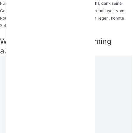
Für Gaming
ist 5GHz in der Regel die bessere Wahl
, dank seiner
Geschwindigkeit und geringen Latenz. Wenn Sie jedoch weit vom
Router entfernt sind oder viele Wände dazwischen liegen, könnte
2.4GHz zuverlässiger sein.
Wie sich 5GHz WiFi auf Gaming
auswirkt