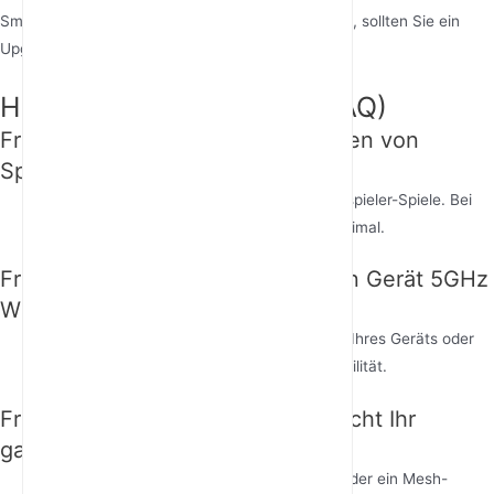
Smartphone) 5GHz WiFi unterstützen. Wenn nicht, sollten Sie ein
Upgrade Ihrer Hardware in Betracht ziehen.
Häufig gestellte Fragen (FAQ)
Frage 1: Ist 5GHz WiFi für alle Arten von
Spielen geeignet?
A1
: Ja, 5GHz ist ideal für Online- und Mehrspieler-Spiele. Bei
Einzelspieler-Spielen ist die Auswirkung minimal.
Frage 2: Wie erkenne ich, ob mein Gerät 5GHz
WiFi unterstützt?
A2
: Überprüfen Sie die technischen Daten Ihres Geräts oder
das Benutzerhandbuch auf 5GHz-Kompatibilität.
Frage 3: Was, wenn 5GHz WiFi nicht Ihr
ganzes Zuhause abdeckt?
A3
: Verwenden Sie einen WiFi-Verstärker oder ein Mesh-