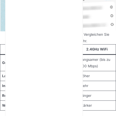
5GHz vs. 2.4GHz: Was ist besser für Gaming? Vergleichen Sie
Geschwindigkeit, Latenz und mehr.
Merkmal
5GHz WiFi
2.4GHz WiFi
Schneller (bis zu
Langsamer (bis zu
Geschwindigkeit
1300 Mbps)
600 Mbps)
Latenz
Niedriger
Höher
Interferenzen
Weniger
Mehr
Reichweite
Kürzer
Länger
Wanddurchdringung
Schwächer
Stärker