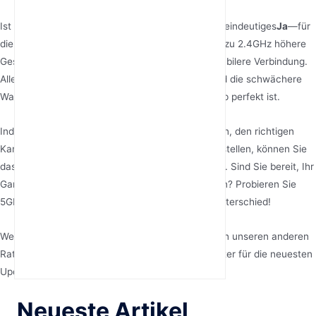
Ist 5GHz also gut für Gaming? Die Antwort ist ein eindeutiges
Ja
—für
die meisten Gamer bietet 5GHz WiFi im Vergleich zu 2.4GHz höhere
Geschwindigkeiten, geringere Latenz und eine stabilere Verbindung.
Allerdings bedeuten die begrenzte Reichweite und die schwächere
Wanddurchdringung, dass es nicht für jedes Setup perfekt ist.
Indem Sie die Platzierung Ihres Routers optimieren, den richtigen
Kanal wählen und die Gerätekompatibilität sicherstellen, können Sie
das Beste aus 5GHz WiFi für Gaming herausholen. Sind Sie bereit, Ihr
Gaming-Erlebnis auf das nächste Level zu bringen? Probieren Sie
5GHz aus und überzeugen Sie sich selbst vom Unterschied!
Weitere Tipps zu Gaming und Technik finden Sie in unseren anderen
Ratgebern, oder abonnieren Sie unseren Newsletter für die neuesten
Updates. Auf ins Spiel!
Neueste Artikel