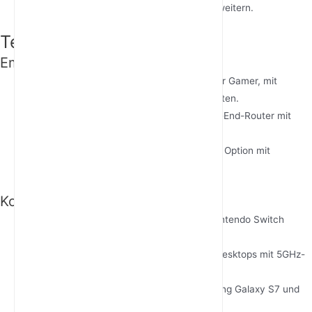
Netzwerksystem, um die Abdeckung zu erweitern.
Technische Details
Empfohlene Router für Gaming
Netgear Nighthawk XR1000
: Entwickelt für Gamer, mit
geringer Latenz und hohen Geschwindigkeiten.
Asus ROG Rapture GT-AX11000
: Ein High-End-Router mit
erweiterten Gaming-Funktionen.
TP-Link Archer C4000
: Eine preisgünstige Option mit
hervorragender Leistung.
Kompatible Gaming-Geräte
Konsolen
: PlayStation 5, Xbox Series X, Nintendo Switch
(OLED-Modell).
PCs
: Die meisten modernen Laptops und Desktops mit 5GHz-
fähigen WiFi-Karten.
Smartphones
: iPhone 6 und neuer, Samsung Galaxy S7 und
neuer.