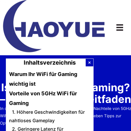
Zum
Inhalt
springen
Inhaltsverzeichnis
Warum Ihr WiFi für Gaming
wichtig ist
Ist 5GHz gut für Gaming?
Vorteile von 5GHz WiFi für
– Der ultimative Leitfaden
Gaming
In diesem Leitfaden untersuchen wir die Vor- und Nachteile von 5GHz
1. Höhere Geschwindigkeiten für
WiFi für Gaming, vergleichen es mit 2.4GHz und geben Tipps zur
nahtloses Gameplay
Optimierung Ihres Setups für die beste Leistung.
2. Geringere Latenz für