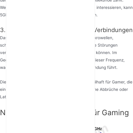
daher ideal für schnelle Spiele, bei denen jede Millisekunde zählt.
Wenn Sie sich für E-Sport oder Mehrspieler-Spiele interessieren, kann
5GHz Ihnen einen Wettbewerbsvorteil verschaffen.
3. Weniger Störungen für stabile Verbindungen
Das 2.4GHz-Band ist überfüllt mit Geräten wie Mikrowellen,
schnurlosen Telefonen und Bluetooth-Geräten, die Störungen
verursachen und Ihre Verbindung beeinträchtigen können. Im
Gegensatz dazu arbeiten nur wenige Geräte auf dieser Frequenz,
was zu einer stabileren und zuverlässigeren Verbindung führt.
Diese geringeren Störungen sind besonders vorteilhaft für Gamer, die
eine konstante Verbindung benötigen, um plötzliche Abbrüche oder
Latenzspitzen zu vermeiden.
Nachteile von 5GHz WiFi für Gaming