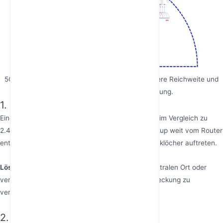
5GHz WiFi hat im Vergleich zu 2.4GHz eine kürzere Reichweite und
eine schwächere Wanddurchdringung.
1. Begrenzte Reichweite
Einer der größten Nachteile von 5GHz WiFi ist die im Vergleich zu
2.4GHz kürzere Reichweite. Wenn Ihr Gaming-Setup weit vom Router
entfernt ist, können schwächere Signale oder Funklöcher auftreten.
Lösung
: Platzieren Sie Ihren Router an einem zentralen Ort oder
verwenden Sie einen WiFi-Verstärker, um die Abdeckung zu
verbessern.
2. Schwache Wanddurchdringung