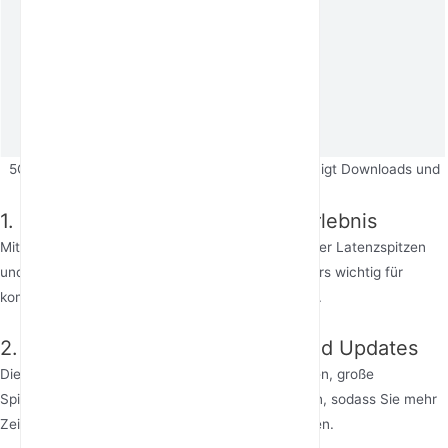
5GHz WiFi verbessert Online-Gaming, beschleunigt Downloads und
unterstützt mehrere Geräte.
1. Verbessertes Online-Gaming-Erlebnis
Mit 5GHz laufen Online-Spiele flüssiger, mit weniger Latenzspitzen
und schnelleren Reaktionszeiten. Das ist besonders wichtig für
kompetitive Spiele wie
Valorant
oder
Apex Legends
.
2. Schnellere Spiel-Downloads und Updates
Die hohe Bandbreite von 5GHz ermöglicht es Ihnen, große
Spieldateien und Updates schnell herunterzuladen, sodass Sie mehr
Zeit mit Spielen und weniger mit Warten verbringen.