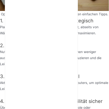
Optimieren Sie Ihr 5GHz WiFi für Gaming mit diesen einfachen Tipps.
1. Platzieren Sie Ihren Router strategisch
Platzieren Sie Ihren Router an einem zentralen Ort, abseits von
Wänden und Hindernissen, um die Abdeckung zu maximieren.
2. Wählen Sie den richtigen Kanal
Nutzen Sie das Admin-Panel Ihres Routers, um einen weniger
ausgelasteten Kanal zu wählen, Störungen zu reduzieren und die
Leistung zu verbessern.
3. Halten Sie Ihre Firmware aktuell
Aktualisieren Sie regelmäßig die Firmware Ihres Routers, um optimale
Leistung und Sicherheit zu gewährleisten.
4. Stellen Sie die Gerätekompatibilität sicher
Überprüfen Sie, ob Ihre Gaming-Geräte (PC, Konsole oder