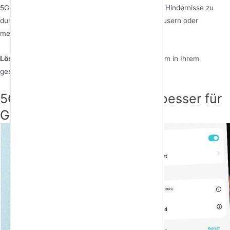
5GHz-Signale haben Schwierigkeiten, Wände und Hindernisse zu
durchdringen, was die Verbindung in größeren Häusern oder
mehrstöckigen Gebäuden schwächen kann.
Lösung
: Verwenden Sie ein Mesh-WiFi-System, um in Ihrem
gesamten Zuhause für starke Signale zu sorgen.
5GHz vs. 2.4GHz: Was ist besser für
Gaming?