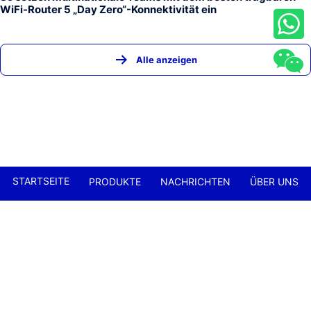
WiFi-Router 5 „Day Zero“-Konnektivität ein
Alle anzeigen
STARTSEITE
PRODUKTE
NACHRICHTEN
ÜBER UNS
KONTAKT
FAQ
SHENZHEN JUNHAOYUE TECHNOLOGY CO., LTD.
+86-13632563616
jasonni@junhaoyue.com
China Bester Lieferant Für 4G-LTE-WLAN-Router Und 5G-
Cellular-Router. Urheberrecht