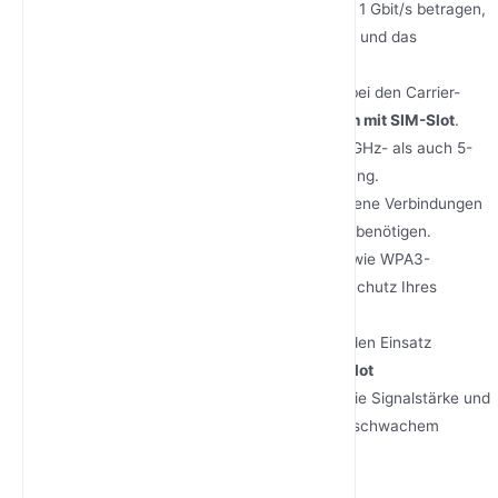
Internetgeschwindigkeiten, die oft mehr als 1 Gbit/s betragen,
und ermöglicht nahtloses Streaming, Spiele und das
Herunterladen großer Dateien.
SIM-Karten-Steckplatz
: Bietet Flexibilität bei den Carrier-
Optionen, ähnlich wie bei einem
5G-Modem mit SIM-Slot
.
Dualband-WLAN
: Unterstützt sowohl 2,4-GHz- als auch 5-
GHz-Frequenzen für optimale WLAN-Leistung.
Ethernet-Anschlüsse
: Bietet kabelgebundene Verbindungen
für Geräte, die stabiles Highspeed-Internet benötigen.
Erweiterte Sicherheit
: Enthält Funktionen wie WPA3-
Verschlüsselung und Firewall-Schutz zum Schutz Ihres
Netzwerks.
Tragbares Design
: Leicht und perfekt für den Einsatz
unterwegs mit einem
5G-Modem mit SIM-Slot
Externe Antennenhalterung
: Verbessert die Signalstärke und
-abdeckung, insbesondere in Gebieten mit schwachem
Mobilfunkempfang.