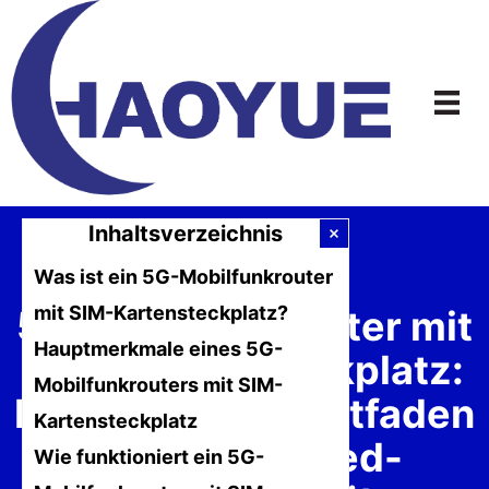
Zum
Inhalt
springen
Inhaltsverzeichnis
Was ist ein 5G-Mobilfunkrouter
mit SIM-Kartensteckplatz?
5G-Mobilfunkrouter mit
Hauptmerkmale eines 5G-
SIM-Kartensteckplatz:
Mobilfunkrouters mit SIM-
Der ultimative Leitfaden
Kartensteckplatz
für High-Speed-
Wie funktioniert ein 5G-