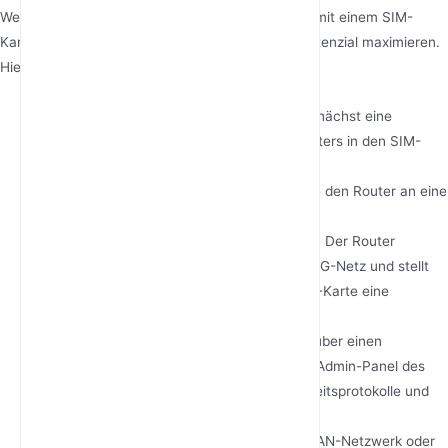
Wenn Sie verstehen, wie ein 5G-Mobilfunkrouter mit einem SIM-
Kartensteckplatz funktioniert, können Sie sein Potenzial maximieren.
Hier ist eine Schritt-für-Schritt-Aufschlüsselung:
Legen Sie die SIM-Karte ein
: Legen Sie zunächst eine
kompatible SIM-Karte Ihres Mobilfunkanbieters in den SIM-
Kartensteckplatz des Routers ein.
Schalten Sie den Router ein
: Schließen Sie den Router an eine
Stromquelle an und schalten Sie ihn ein.
Verbinden Sie sich mit dem 5G-Netzwerk
: Der Router
erkennt automatisch das nächstgelegene 5G-Netz und stellt
anhand der Anmeldeinformationen der SIM-Karte eine
Verbindung zu diesem her.
Einstellungen konfigurieren
: Greifen Sie über einen
Webbrowser oder eine mobile App auf das Admin-Panel des
Routers zu, um WLAN-Netzwerke, Sicherheitsprotokolle und
andere Einstellungen einzurichten.
Geräte verbinden
: Verwenden Sie das WLAN-Netzwerk oder