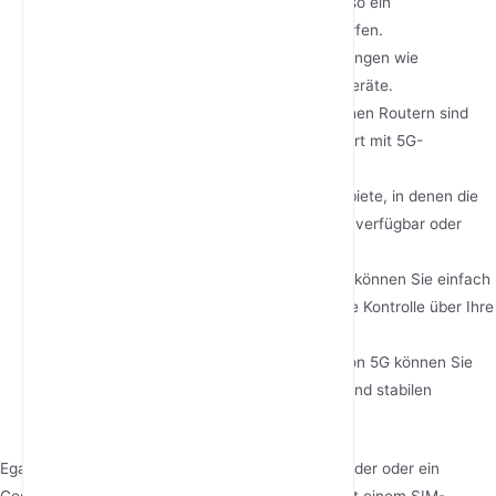
Internetgeschwindigkeiten und ermöglicht so ein
reibungsloseres Streaming, Spielen und Surfen.
Geringe Latenz
: Ideal für Echtzeitanwendungen wie
Videokonferenzen, Online-Spiele und IoT-Geräte.
Tragbarkeit
: Im Gegensatz zu herkömmlichen Routern sind
diese Geräte tragbar und können überall dort mit 5G-
Abdeckung eingesetzt werden.
Kein Festnetz erforderlich
: Perfekt für Gebiete, in denen die
kabelgebundene Internetinfrastruktur nicht verfügbar oder
unzuverlässig ist.
Flexibilität
: Mit dem SIM-Kartensteckplatz können Sie einfach
den Anbieter oder Tarif wechseln und so die Kontrolle über Ihre
Konnektivität haben.
Zuverlässigkeit
: Mit dem robusten Netz von 5G können Sie
auch zu Spitzenzeiten einen konsistenten und stabilen
Internetzugang genießen.
Egal, ob Sie ein Remote-Mitarbeiter, ein Vielreisender oder ein
Geschäftsinhaber sind, ein 5G-Mobilfunkrouter mit einem SIM-