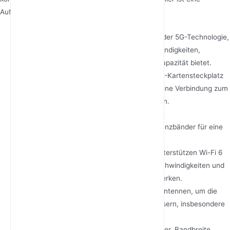
Aufschlüsselung der wichtigsten Komponenten:
5G NR (Neues Funkgerät)
: Die Grundlage der 5G-Technologie,
die im Vergleich zu 4G LTE höhere Geschwindigkeiten,
geringere Latenzzeiten und eine größere Kapazität bietet.
Integration von SIM-Karten
: Über den SIM-Kartensteckplatz
kann sich der Router authentifizieren und eine Verbindung zum
5G-Netz eines Mobilfunkanbieters herstellen.
Fortschrittliche Modems
: Ausgestattet mit
Hochleistungsmodems, die mehrere Frequenzbänder für eine
optimale Konnektivität unterstützen.
Wi-Fi 6-Kompatibilität
: Viele 5G-Router unterstützen Wi-Fi 6
und ermöglichen so schnellere WLAN-Geschwindigkeiten und
eine bessere Leistung in überfüllten Netzwerken.
MIMO-Technologie
: Verwendet mehrere Antennen, um die
Signalstärke und Zuverlässigkeit zu verbessern, insbesondere
in Gebieten mit schwacher Abdeckung.
Netzwerk-Slicing
: Ermöglicht es dem Router, Bandbreite