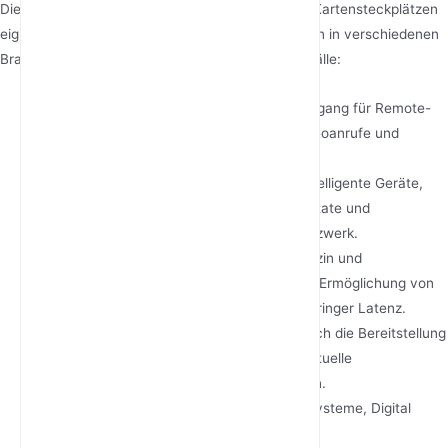
Die Vielseitigkeit von
5G-Mobilfunkrouter
mit SIM-Kartensteckplätzen
eignen sie sich für eine Vielzahl von Anwendungen in verschiedenen
Branchen. Hier sind einige gängige Anwendungsfälle:
Telearbeit
: Bietet zuverlässigen Internetzugang für Remote-
Mitarbeiter und gewährleistet nahtlose Videoanrufe und
Dateiübertragungen.
Intelligente Häuser
: Verbindet mehrere intelligente Geräte,
wie z. B. Überwachungskameras, Thermostate und
Sprachassistenten, mit einem einzigen Netzwerk.
Gesundheitswesen
: Unterstützt Telemedizin und
Fernüberwachung von Patienten durch die Ermöglichung von
Hochgeschwindigkeitsverbindungen mit geringer Latenz.
Bildung
: Erleichtert das Online-Lernen durch die Bereitstellung
von schnellem und stabilem Internet für virtuelle
Klassenzimmer und E-Learning-Plattformen.
Einzelhandel
: Unterstützt Point-of-Sale-Systeme, Digital
Signage und Bestandsverwaltungstools in