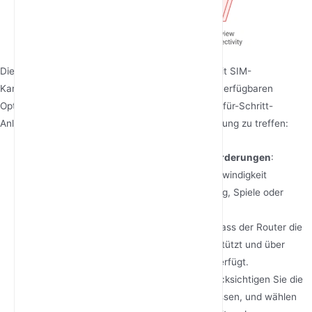
Die Auswahl des richtigen 5G-Mobilfunkrouters mit SIM-
Kartensteckplatz kann aufgrund der Vielzahl der verfügbaren
Optionen überwältigend sein. Hier ist eine Schritt-für-Schritt-
Anleitung, die Ihnen hilft, eine fundierte Entscheidung zu treffen:
Bewerten Sie Ihre Geschwindigkeitsanforderungen
:
Bestimmen Sie die benötigte Internetgeschwindigkeit
basierend auf Ihrer Nutzung, z. B. Streaming, Spiele oder
Remote-Arbeit.
Kompatibilität prüfen
: Stellen Sie sicher, dass der Router die
5G-Bänder Ihres Mobilfunkanbieters unterstützt und über
einen kompatiblen SIM-Kartensteckplatz verfügt.
Bewerten des Abdeckungsbedarfs
: Berücksichtigen Sie die
Größe des Bereichs, den Sie abdecken müssen, und wählen