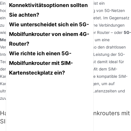
Ein
5G-Mobilfunkrouter
mit einem SIM-Karten-Slot ist ein
Konnektivitätsoptionen sollten
hochmodernes Netzwerkgerät, das durch Nutzung von 5G-Netzen
Sie achten?
eine Hochgeschwindigkeits-Internetverbindung bietet. Im Gegensatz
Wie unterscheidet sich ein 5G-
zu herkömmlichen Routern, die auf kabelgebundene Verbindungen
wie DSL oder Glasfaser angewiesen sind, ist dieser Router – oder
5G-
Mobilfunkrouter von einem 4G-
Modem mit SIM-Slot
– Verwendet eine SIM-Karte, um eine
Router?
Verbindung zu Mobilfunknetzen herzustellen und so den drahtlosen
Wie richte ich einen 5G-
Internetzugang zu ermöglichen. Er kombiniert die Leistung der 5G-
Technologie mit dem Komfort eines Routers und ist damit ideal für
Mobilfunkrouter mit SIM-
den persönlichen und professionellen Gebrauch. Mit dem SIM-
Kartensteckplatz ein?
Kartensteckplatz können Benutzer problemlos eine kompatible SIM-
Karte ihres bevorzugten Mobilfunkanbieters einlegen, um auf
ultraschnelle Internetgeschwindigkeiten, geringe Latenzzeiten und
zuverlässige Konnektivität zuzugreifen.
Hauptmerkmale eines 5G-Mobilfunkrouters mit
SIM-Kartensteckplatz