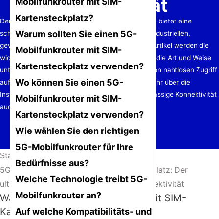
Konnektivität
Mobilfunkrouter mit SIM-
Kartensteckplatz?
Der 5G-Mobilfunkrouter mit SIM-Kartensteckplatz bietet eine
Warum sollten Sie einen 5G-
schnelle und stabile Internetverbindung für den industriellen,
gewerblichen und privaten Gebrauch. In diesem Artikel werden die
Mobilfunkrouter mit SIM-
wichtigsten Funktionen, das Funktionsprinzip und die Art und Weise
Kartensteckplatz verwenden?
untersucht, wie das Einlegen einer SIM-Karte einen nahtlosen Zugriff
Wo können Sie einen 5G-
auf das 5G-Netzwerk ermöglicht. Erfahren Sie mehr über die
Installation, Wartung und Vorteile, um eine zuverlässige Konnektivität
Mobilfunkrouter mit SIM-
auch ohne festes Breitband zu gewährleisten.
Kartensteckplatz verwenden?
Wie wählen Sie den richtigen
5G-Mobilfunkrouter für Ihre
Startseite
/
Neuigkeiten
/
Bedürfnisse aus?
5G-Mobilfunkrouter mit SIM-Kartensteckplatz: Der
Welche Technologie treibt 5G-
ultimative Leitfaden für High-Speed-Konnektivität
Mobilfunkrouter an?
Was ist ein 5G-Mobilfunkrouter mit SIM-
Kartensteckplatz?
Auf welche Kompatibilitäts- und