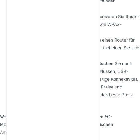
Sie einen Router mit starker Wi-Fi-Reichweite oder
Unterstützung für externe Antennen.
Achten Sie auf Sicherheitsfunktionen
: Priorisieren Sie Router
mit fortschrittlichen Sicherheitsprotokollen wie WPA3-
Verschlüsselung und integrierten Firewalls.
Berücksichtigen Sie Portabilität
: Wenn Sie einen Router für
Reisen oder temporäre Setups benötigen, entscheiden Sie sich
für ein kompaktes, leichtes Modell.
Überprüfen der Konnektivitätsoptionen
: Suchen Sie nach
zusätzlichen Funktionen wie Ethernet-Anschlüssen, USB-
Anschlüssen und Dualband-WLAN für vielseitige Konnektivität.
Legen Sie ein Budget fest
: Vergleichen Sie Preise und
Funktionen, um einen Router zu finden, der das beste Preis-
Leistungs-Verhältnis für Ihr Budget bietet.
Wenn Sie diese Schritte befolgen, können Sie einen 5G-
Mobilfunkrouter finden, der perfekt auf Ihre spezifischen
Anforderungen abgestimmt ist.