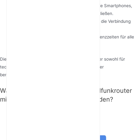
die Ethernet-Anschlüsse, um Ihre Geräte wie Smartphones,
Laptops oder Smart-Home-Geräte anzuschließen.
Genießen Sie Highspeed-Internet
: Sobald die Verbindung
hergestellt ist, können Sie ultraschnelle
Internetgeschwindigkeiten und niedrige Latenzzeiten für alle
Ihre Online-Aktivitäten erleben.
Dieser nahtlose Prozess macht 5G-Mobilfunkrouter sowohl für
technisch versierte Personen als auch für Anfänger
benutzerfreundlich und effizient.
Warum sollten Sie einen 5G-Mobilfunkrouter
mit SIM-Kartensteckplatz verwenden?