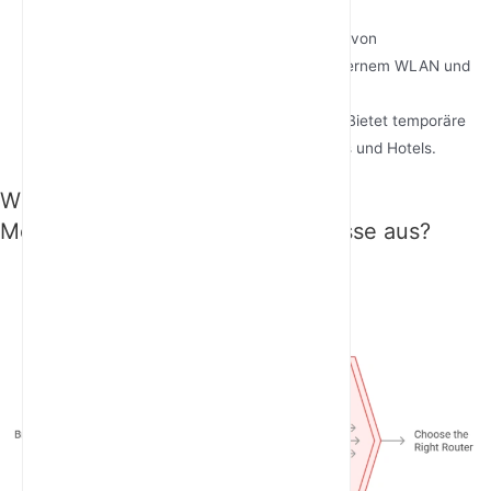
Einzelhandelsumgebungen.
Transport
: Gewährleistet die Konnektivität von
Flottenmanagementsystemen, fahrzeuginternem WLAN und
Logistikverfolgung.
Veranstaltungen und Gastfreundschaft
: Bietet temporäre
Internetlösungen für Konferenzen, Festivals und Hotels.
Wie wählen Sie den richtigen 5G-
Mobilfunkrouter für Ihre Bedürfnisse aus?