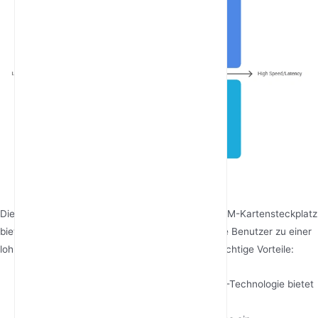
Die Verwendung eines 5G-Mobilfunkrouters mit SIM-Kartensteckplatz
bietet zahlreiche Vorteile, die ihn für verschiedene Benutzer zu einer
lohnenden Investition machen. Hier sind einige wichtige Vorteile:
Ultraschnelle Geschwindigkeiten
: Die 5G-Technologie bietet
im Vergleich zu 4G deutlich schnellere