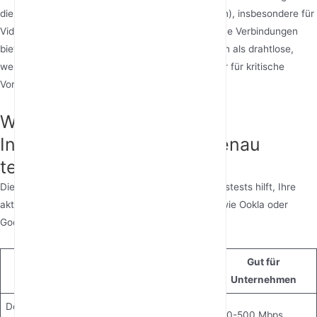
die Download-Geschwindigkeit (Daten empfangen), insbesondere für
Videoanrufe oder Cloud-Backups. Kabelgebundene Verbindungen
bieten typischerweise stabilere Geschwindigkeiten als drahtlose,
weshalb viele Unternehmen industrielle 4G Router für kritische
Vorgänge einsetzen.
Wie kann man die eigene
Internetgeschwindigkeit genau
testen?
Die Durchführung eines Internet-Geschwindigkeitstests hilft, Ihre
aktuelle Verbindung zu bewerten. Beliebte Tools wie Ookla oder
Googles Test messen:
Gut für
Gut für
Kennzahl
Zuhause
Unternehmen
Download-
25-100 Mbps
100-500 Mbps