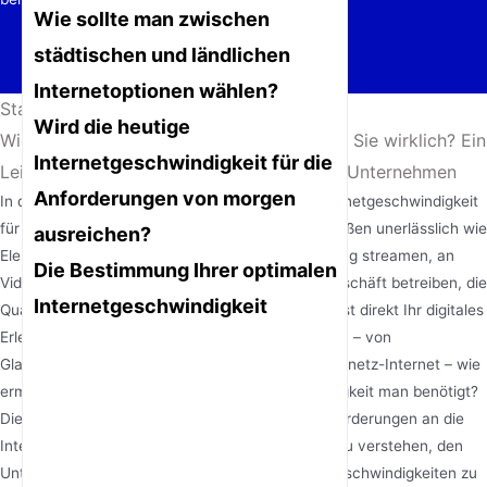
Wie sollte man zwischen
städtischen und ländlichen
Internetoptionen wählen?
Startseite
/
Nachrichten
/
Wird die heutige
Wie viel Internetgeschwindigkeit brauchen Sie wirklich? Ein
Internetgeschwindigkeit für die
Leitfaden zur Bandbreite für Zuhause und Unternehmen
Anforderungen von morgen
In der heutigen hypervernetzten Welt ist die Internetgeschwindigkeit
für Privathaushalte und Unternehmen gleichermaßen unerlässlich wie
ausreichen?
Elektrizität geworden. Ob Sie Ihre Lieblingssendung streamen, an
Die Bestimmung Ihrer optimalen
Videokonferenzen teilnehmen oder ein Online-Geschäft betreiben, die
Internetgeschwindigkeit
Qualität Ihrer Breitbandgeschwindigkeit beeinflusst direkt Ihr digitales
Erlebnis. Doch bei so vielen verfügbaren Optionen – von
Glasfaserverbindungen bis hin zu drahtlosem Festnetz-Internet – wie
ermittelt man genau, wie viel Internetgeschwindigkeit man benötigt?
Dieser umfassende Leitfaden hilft Ihnen, die Anforderungen an die
Internetbandbreite für verschiedene Aktivitäten zu verstehen, den
Unterschied zwischen Download- und Upload-Geschwindigkeiten zu