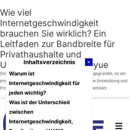
Wie viel
Internetgeschwindigkeit
brauchen Sie wirklich? Ein
Leitfaden zur Bandbreite für
Privathaushalte und
Inhaltsverzeichnis
Unternehmen | Junhaoyue
Warum ist
Shenzhen Junhaoyue Technology Co., Ltd., 2014 gegründet, ist ein
professioneller High-Tech-Anbieter, der sich auf die Entwicklung und
Internetgeschwindigkeit für
Produktion von Netzkommunikationsgeräten konzentriert.
jeden wichtig?
Was ist der Unterschied
Zum
Inhalt
zwischen
springen
Internetgeschwindigkeit,