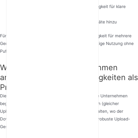
Videoanrufe:
3-8 Mbps Upload-Geschwindigkeit für klare
Qualität
Smart Homes:
Fügen Sie 5 Mbps pro 10 Geräte hinzu
Für Familien könnte die beste Internetgeschwindigkeit für mehrere
Geräte 100-200 Mbps betragen, um die gleichzeitige Nutzung ohne
Pufferung zu ermöglichen.
Warum benötigen Unternehmen
andere Internetgeschwindigkeiten als
Privathaushalte?
Die empfohlene Internetgeschwindigkeit für kleine Unternehmen
beginnt typischerweise bei 100 Mbps symmetrisch (gleicher
Upload/Download). Im Gegensatz zu Privathaushalten, wo der
Download dominiert, benötigen Unternehmen oft robuste Upload-
Geschwindigkeiten für: