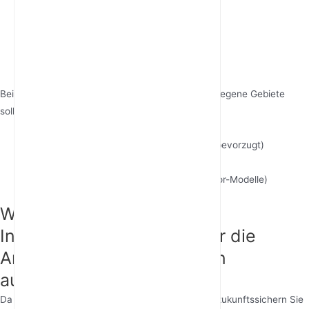
Drahtlose Festnetzterminals
4G LTE WiFi Router
Satellit (höhere Latenz)
Bei der Bewertung von Internetoptionen für abgelegene Gebiete
sollten Sie Folgendes beachten:
Datenvolumenbegrenzungen (unbegrenzt bevorzugt)
Netzabdeckungskarten
Gerätequalität (
Outdoor 4G Router
vs. Indoor-Modelle)
Wird die heutige
Internetgeschwindigkeit für die
Anforderungen von morgen
ausreichen?
Da sich 8K Video, VR und IoT-Geräte verbreiten, zukunftssichern Sie