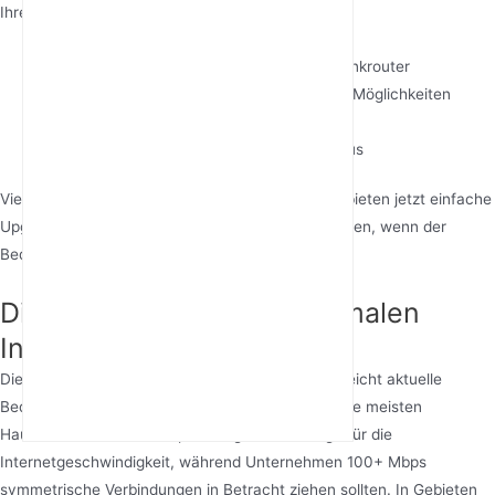
Ihre Verbindung durch:
Wahl skalierbarer Lösungen wie 5G Mobilfunkrouter
Priorisierung von Netzwerken mit Upgrade-Möglichkeiten
Berücksichtigung des Bedarfs an Business-
Internetgeschwindigkeit 2-3 Jahre im Voraus
Viele Anbieter von drahtlosem Festnetz-Internet bieten jetzt einfache
Upgrade-Möglichkeiten für Geschwindigkeitsebenen, wenn der
Bedarf steigt.
Die Bestimmung Ihrer optimalen
Internetgeschwindigkeit
Die Wahl der richtigen Internetgeschwindigkeit gleicht aktuelle
Bedürfnisse mit zukünftigem Wachstum ab. Für die meisten
Haushalte bieten 100 Mbps eine gute Grundlage für die
Internetgeschwindigkeit, während Unternehmen 100+ Mbps
symmetrische Verbindungen in Betracht ziehen sollten. In Gebieten