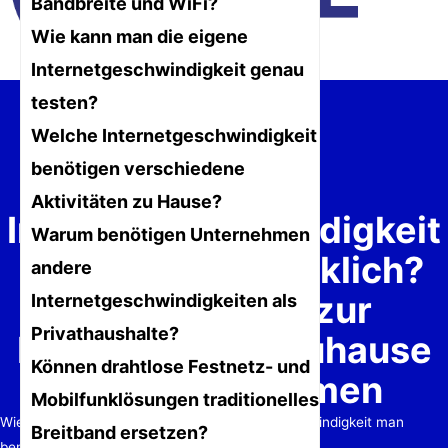
Bandbreite und WiFi?
Wie kann man die eigene
Internetgeschwindigkeit genau
testen?
Welche Internetgeschwindigkeit
benötigen verschiedene
Wie viel
Aktivitäten zu Hause?
Internetgeschwindigkeit
Warum benötigen Unternehmen
brauchen Sie wirklich?
andere
Ein Leitfaden zur
Internetgeschwindigkeiten als
Privathaushalte?
Bandbreite für Zuhause
Können drahtlose Festnetz- und
und Unternehmen
Mobilfunklösungen traditionelles
Wie ermittelt man genau, wie viel Internetgeschwindigkeit man
Breitband ersetzen?
benötigt?