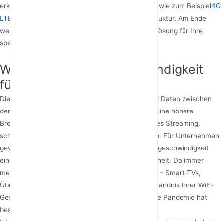
erklären und zuverlässige Lösungen zu erkunden, wie zum Beispiel
4G
LTE WiFi Router
für Gebiete ohne Glasfaserinfrastruktur. Am Ende
werden Sie in der Lage sein, die perfekte Internetlösung für Ihre
spezifischen Bedürfnisse zu wählen.
Warum ist Internetgeschwindigkeit
für jeden wichtig?
Die Internetgeschwindigkeit bestimmt, wie schnell Daten zwischen
dem Web und Ihren Geräten übertragen werden. Eine höhere
Breitbandgeschwindigkeit bedeutet reibungsloseres Streaming,
schnellere Downloads und ruckelfreie Videoanrufe. Für Unternehmen
gewährleistet eine zuverlässige Business-Internetgeschwindigkeit
einen reibungslosen Betrieb und Kundenzufriedenheit. Da immer
mehr Geräte mit Heimnetzwerken verbunden sind – Smart-TVs,
Überwachungskameras, Telefone – wird das Verständnis Ihrer WiFi-
Geschwindigkeitsanforderungen entscheidend. Die Pandemie hat
besonders die Bedeutung einer ausreichenden