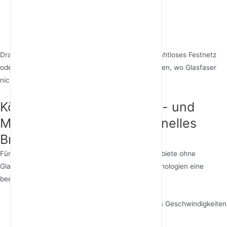
Cloud-Backups und Dateifreigabe
Hosting von Videokonferenzen
POS-Systeme und Bestandsverwaltung
Drahtlose Festnetz-Internetlösungen wie GSM drahtloses Festnetz
oder LTE-Breitband bieten zuverlässige Alternativen, wo Glasfaser
nicht verfügbar ist.
Können drahtlose Festnetz- und
Mobilfunklösungen traditionelles
Breitband ersetzen?
Für Internetlösungen im ländlichen Raum oder Gebiete ohne
Glasfaser bieten moderne Mobilfunk-Internettechnologien eine
beeindruckende Leistung:
Tragbare 5G Router:
Liefern 100-300 Mbps Geschwindigkeiten
mit geringer Latenz