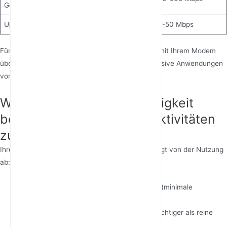
Geschwindigkeit
Upload-Geschwindigkeit
3-10 Mbps
10-50 Mbps
Für genaue Ergebnisse verbinden Sie sich direkt mit Ihrem Modem
über Ethernet und schließen Sie bandbreitenintensive Anwendungen
vor dem Test.
Welche Internetgeschwindigkeit
benötigen verschiedene Aktivitäten
zu Hause?
Ihre ideale Internetgeschwindigkeit zu Hause hängt von der Nutzung
ab:
Streaming:
5 Mbps für HD, 25 Mbps für 4K (minimale
Internetgeschwindigkeit für 4K Streaming)
Gaming:
15-25 Mbps (niedrige Latenz ist wichtiger als reine
Geschwindigkeit)