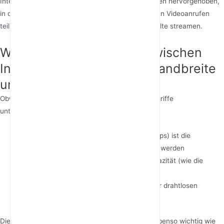
Internetgeschwindigkeit für Home-Office-Szenarien hervorgehoben,
in denen mehrere Familienmitglieder gleichzeitig an Videoanrufen
teilnehmen, während andere spielen oder 4K Inhalte streamen.
Was ist der Unterschied zwischen
Internetgeschwindigkeit, Bandbreite
und WiFi?
Obwohl oft synonym verwendet, haben diese Begriffe
unterschiedliche Bedeutungen:
Internetgeschwindigkeit
(gemessen in Mbps) ist die
Geschwindigkeit, mit der Daten übertragen werden
Bandbreite
repräsentiert die maximale Kapazität (wie die
Spuren einer Autobahn)
WiFi-Geschwindigkeit
ist die Leistung Ihrer drahtlosen
Verbindung
Die Upload-Geschwindigkeit (Daten senden) ist ebenso wichtig wie