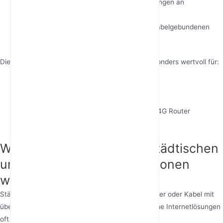
Outdoor 4G Router
:
Bieten stabile Verbindungen an
abgelegenen Standorten
SIM card Internet:
Flexible Alternative zu kabelgebundenen
Diensten
Diese drahtlosen Heim-Internetoptionen sind besonders wertvoll für:
Remote-Arbeitsplätze
Temporäre Geschäftsstandorte
Industriestandorte, die robuste industrielle 4G Router
benötigen
Wie sollte man zwischen städtischen
und ländlichen Internetoptionen
wählen?
Städtische Gebiete bieten typischerweise Glasfaser oder Kabel mit
über 100 Mbps Geschwindigkeit, während ländliche Internetlösungen
oft auf Folgendes angewiesen sind: