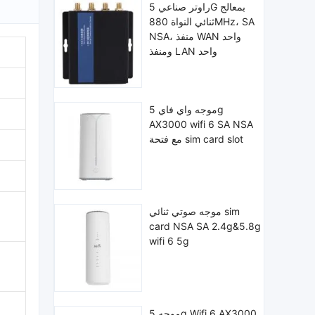
راوتر صناعي 5G بمعالج
ثنائي النواة 880MHz، SA
NSA، منفذ WAN واحد
ومنفذ LAN واحد
موجه واي فاي 5g
AX3000 wifi 6 SA NSA
مع فتحة sim card slot
موجه صوتي ثنائي sim
card NSA SA 2.4g&5.8g
wifi 6 5g
موجه 5g Wifi 6 AX3000