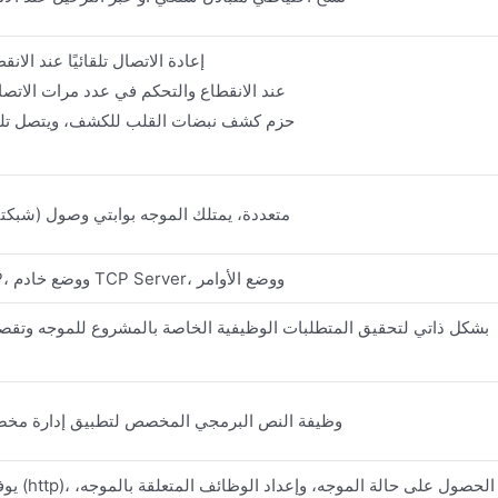
كشف حالة 4G، إعادة الاتصال تلقائيًا عن
تحديد فاصل إعادة الاتصال لـ VPN عند الانقطاع والتحكم في عدد مرات الات
يرسل طرف WAN حزم كشف نبضات القلب للكشف، ويتصل تل
يدعم إعدادات شبكة LAN متعددة، يمتلك الموجه بوابتي وصول (ش
يدعم وضع النقل الشفاف TCP, UDP، ووضع خادم TCP Server، ووضع الأوامر
وظيفة النص البرمجي المخصص لتطبيق إدارة مخص
يوفر الم