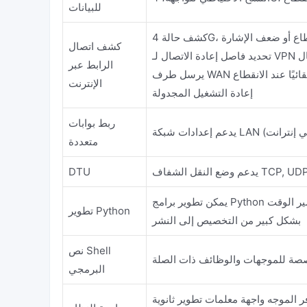
للبيانات
د الانقطاع أو ضعف الإشارة
كشف اتصال
صال
الرابط عبر
قائيًا عند الانقطاع
الإنترنت
إعادة التشغيل المجدولة
ربط بوابات
بكتي إنترانت)
متعددة
DTU
يمكن تطوير برامج Python بشكل ذاتي لتحقيق المتطلبات الوظيفية الخاصة بالمشروع للموجه وتقصير الوقت
تطوير Python
بشكل كبير من التخصيص إلى النشر
نص Shell
صة للموجهات والوظائف ذات الصلة
البرمجي
وجه واجهة معلمات تطوير ثانوية (http)، مثل الحصول على حالة الموجه، وإعداد الوظائف المتعلقة بالموجه،