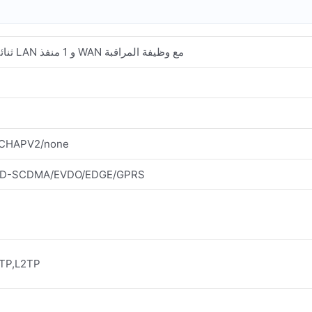
راوتر صناعي 5G ثنائي الشريحة 4 منافذ LAN و 1 منفذ WAN مع وظيفة المراقبة
يدعم PV2/none
يدعم SCDMA/EVDO/EDGE/GPRS
يدعم L2TP