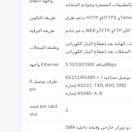
واجهة النظام
التطبيقات المصغرة وخوادم السحابة
طريقة التكوين
طريقة الترقية
الهامة بعد انقطاع التيار الكهربائي
وظيفة السجلات
لسجلات بعد انقطاع التيار الكهربائي
5 منافذ 10/100/1000Mbps
واجهة Ethernet
RS23 أطراف توصيل صناعية
طرف توصيل 6
إشارة RS232: TXD, RXD, GND
pin
إشارة RS485: A, B
فتحة sim card
2
slot
SMA ذو دوران خارجي وفتحة داخلية