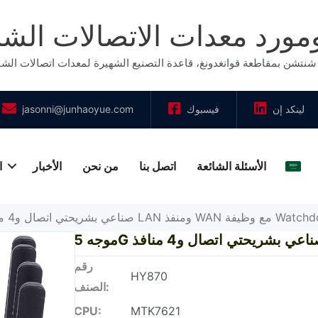
لينكد إن
فيسبوك
jasonni@junhaoyue.com
الأسئلة الشائعة
اتصل بنا
من نحن
الأخبار
ا
ربية
شريحتي اتصال و4 منافذ LAN ومنفذ WAN مع وظيفة Watchdog
رقم
HY870
الصنف:
CPU:
MTK7621