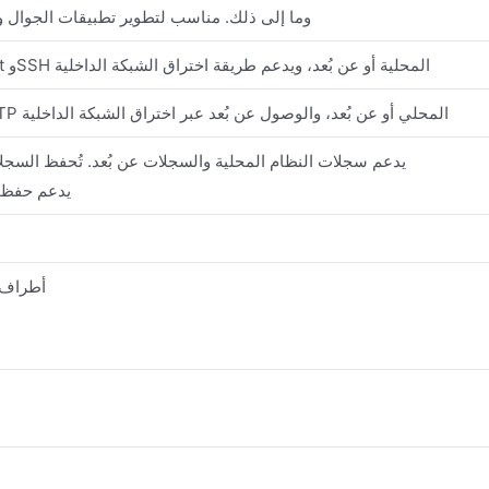
وما إلى ذلك. مناسب لتطوير تطبيقات الجوال و
يدعم طرق HTTP وHTTPS وTelnet وSSH المحلية أو عن بُعد، ويدعم طريقة اختراق الشبكة الداخلية
يدعم خادم WEB وTFTP وFTP وSFTP المحلي أو عن بُعد، والوصول عن بُعد عبر اختراق الشبكة الداخلية
يدعم سجلات النظام المحلية والسجلات عن بُعد. تُحفظ السجلات 
يدعم حفظ ا
2/RS485 × 1