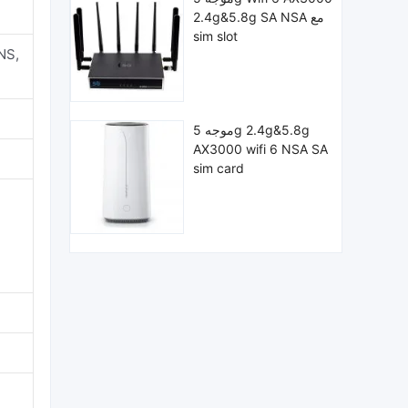
2.4g&5.8g SA NSA مع
sim slot
موجه 5g 2.4g&5.8g
AX3000 wifi 6 NSA SA
sim card