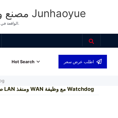
مصنع ومورد معدات الاتصالات الشبكية عالية الجودة من الصين Junhaoyue
Junhaoyue، الواقعة في شنتشن بمقاطعة قوانغدونغ، قاعدة التصنيع الشهيرة لمعدات اتصالات الشبكة، هي مورد صناعي محترف ومصنع لمعدات عالية الجودة.
Hot Search
اطلب عرض سعر
الع
▾
موجه 5G صناعي ب
موجه 5G صناعي بشريحتي اتصال و4 منافذ LAN ومنفذ WAN مع وظيفة Watchdog