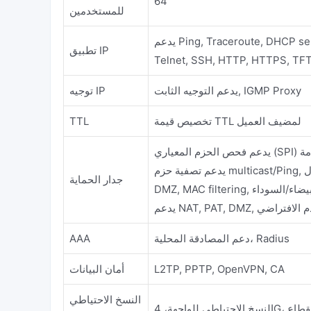
64
للمستخدمين
يدعم Ping, Traceroute, DHCP server/wireless relay/client, DNS relay, dynamic domain name DDNS,
تطبيق IP
Telnet, SSH, HTTP, HTTPS, TFT
يدعم التوجيه الثابت, IGMP Proxy
توجيه IP
تخصيص قيمة TTL لمضيف العميل
TTL
جدار الحماية
مة البيضاء/السوداء
فذ, الخادم الافتراضي
دعم المصادقة المحلية، Radius
AAA
L2TP, PPTP, OpenVPN, CA
أمان البيانات
النسخ الاحتياطي
لانقطاع