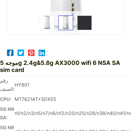
موجه 5g 2.4g&5.8g AX3000 wifi 6 NSA SA
sim card
رقم
HY801
الصنف:
CPU:
MT7621AT+SDX55
5G NR
n1/n2/n3/n5/n7/n8/n12/n20/n25/n28/n38/n40/n41/n
SA:
5G NR