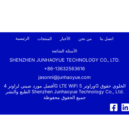
الرئيسية
اتصل بنا
من نحن
الأخبار
المنتجات
الأسئلة الشائعة
SHENZHEN JUNHAOYUE TECHNOLOGY CO., LTD.
+86-13632563616
jasonni@junhaoyue.com
أفضل مورد صيني لراوتر 4G LTE WiFi وراوتر 5G الخلوي حقوق
Technology Co., Ltd.
Junhaoyue
الطبع والنشر Shenzhen
جميع الحقوق محفوظة
د إن
فيسبوك