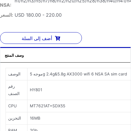
n1/n2/n3/n5/n7/n8/n12/n20/n25/n28/n38/n40/n41/n
NSA:
USD 180.00 - 220.00
السعر:
أضف إلى السلة
وصف المنتج
موجه 5g 2.4g&5.8g AX3000 wifi 6 NSA SA sim card
الوصف
رقم
HY801
الصنف
CPU
MT7621AT+SDX55
16MB
التخزين
RAM
2Gb