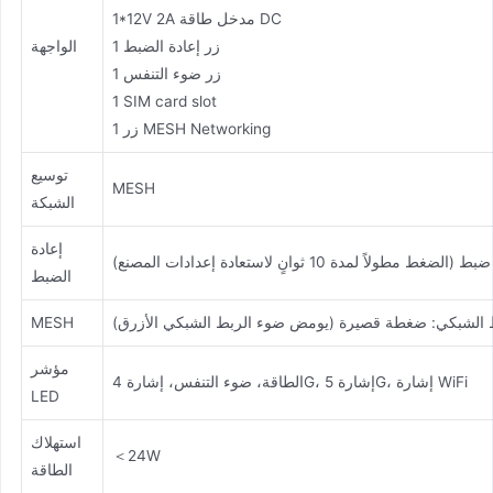
1*12V 2A مدخل طاقة DC
1 زر إعادة الضبط
الواجهة
1 زر ضوء التنفس
1 SIM card slot
1 زر MESH Networking
توسيع
MESH
الشبكة
إعادة
الضغط مطولاً لمدة 10 ثوانٍ لاستعادة إعدادات المصنع)
الضبط
 الشبكي: ضغطة قصيرة (يومض ضوء الربط الشبكي الأزرق)
MESH
مؤشر
الطاقة، ضوء التنفس، إشارة 4G، إشارة 5G، إشارة WiFi
LED
استهلاك
＜24W
الطاقة