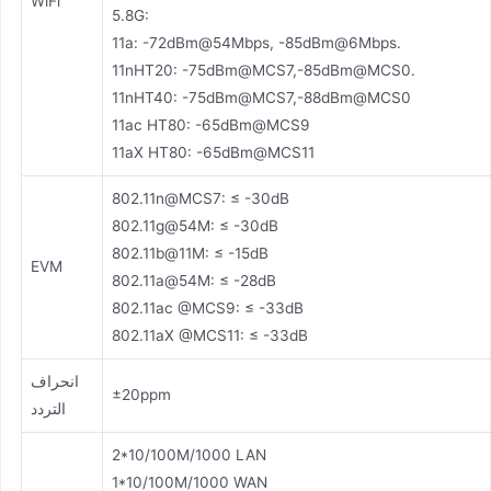
WiFi
5.8G:
11a: -72dBm@54Mbps, -85dBm@6Mbps.
11nHT20: -75dBm@MCS7,-85dBm@MCS0.
11nHT40: -75dBm@MCS7,-88dBm@MCS0
11ac HT80: -65dBm@MCS9
11aX HT80: -65dBm@MCS11
802.11n@MCS7: ≤ -30dB
802.11g@54M: ≤ -30dB
802.11b@11M: ≤ -15dB
EVM
802.11a@54M: ≤ -28dB
802.11ac @MCS9: ≤ -33dB
802.11aX @MCS11: ≤ -33dB
انحراف
±20ppm
التردد
2*10/100M/1000 LAN
1*10/100M/1000 WAN