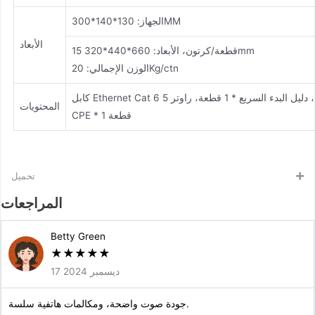
الجهاز: 130*140*300MM
الأبعاد
15 قطعة/كرتون، الأبعاد: 660*440*320mm
الوزن الإجمالي: 20Kg/ctn
كابل Ethernet Cat 6 بطول 1 متر * 1 قطعة، محول طاقة * 1 قطعة، دليل البدء السريع * 1 قطعة، راوتر 5G
المحتويات
CPE * 1 قطعة
تحميل
المراجعات
Betty Green
★
★
★
★
★
17 ديسمبر 2024
جودة صوت واضحة، ومكالمات هاتفية سلسة.